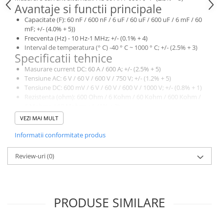
Avantaje si functii principale
Capacitate (F): 60 nF / 600 nF / 6 uF / 60 uF / 600 uF / 6 mF / 60
mF; +/- (4.0% + 5))
Frecventa (Hz) - 10 Hz-1 MHz; +/- (0.1% + 4)
Interval de temperatura (° C) -40 ° C ~ 1000 ° C; +/- (2.5% + 3)
Specificatii tehnice
Masurare current DC: 60 A / 600 A; +/- (2.5% + 5)
Tensiune AC: 6 V / 60 V / 600 V / 750 V; +/- (1.2% + 5)
Tensiune DC: 600 mV / 6 V / 60 V / 600 V / 1000 V; +/- (0.8% + 1)
Rezistenta (ohm): 600 Ohm / 6 Kohm / 60 Kohm / 600 Kohm /
6 Mohms / 60 Mohm; +/- (1% + 2)
Capacitate (F): 60 nF / 600 nF / 6 uF / 60 uF / 600 uF / 6 mF / 60
VEZI MAI MULT
mF; +/- (4.0% + 5))
Frecventa (Hz) - 10 Hz-1 MHz; +/- (0.1% + 4)
Informatii conformitate produs
Interval de temperatura (° C) -40 ° C ~ 1000 ° C; +/- (2.5% + 3)
Caracteristici generale
Review-uri
(0)
Scalare automata
Deschidere falci: 30 mm
True RMS
Masurare diode: tensiune aprox 3 V
PRODUSE SIMILARE
NCV (detectare a campului electric)
Modul de masurare relativa