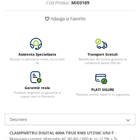
Cod Produs:
MIE0189
Adauga la Favorite
Asistenta Specializata
Transport Gratuit
Discuti cu persoane reale, nu cu boti
Beneficiezi de livrare gratuita la
AI
comenzile peste 500 lei
Garantie reala
PLATI SIGURE
Produse originale cu garantie si
Plateste online rapid si in siguranta
suport real in Romania
Descriere
CLAMPMETRU DIGITAL 600A TRUE RMS UT216C UNI-T
-
Masurare current alternativ AC 60 AH / 600 A; +/- (2.5% + 5)