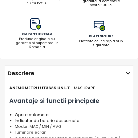
gratuita la comenzile
nu cu boti AI
peste 500 lei
GARANTIE REALA
PLATI SIGURE
Produse originale cu
Plateste online rapid si in
garantie si suport real in
siguranta
Romania
Descriere
ANEMOMETRU UT363S UNI-T
- MASURARE
Avantaje si functii principale
Oprire automata
Indicator de baterie descarcata
Moduri MAX / MIN / AVG
Iluminare ecran