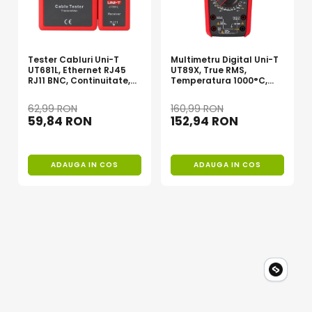
Dimensiuni: 120 x 53 x 43 mm
Accesorii: baterii incluse
Tester Cabluri Uni-T
Multimetru Digital Uni-T
UT681L, Ethernet RJ45
UT89X, True RMS,
RJ11 BNC, Continuitate,
Temperatura 1000°C,
Scurtcircuit, Incrucisate
Frecventa, NCV, CAT III
600V, Autoscalare
62,99 RON
160,99 RON
59,84 RON
152,94 RON
ADAUGA IN COS
ADAUGA IN COS