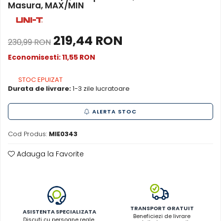
Masura, MAX/MIN
Acumulatori de stocare
Componente sisteme de balcon
219,44 RON
230,99 RON
Economisesti:
11,55
RON
STOC EPUIZAT
Durata de livrare:
1-3 zile lucratoare
ALERTA STOC
Cod Produs:
MIE0343
Adauga la Favorite
TRANSPORT GRATUIT
ASISTENTA SPECIALIZATA
Beneficiezi de livrare
Discuti cu persoane reale,