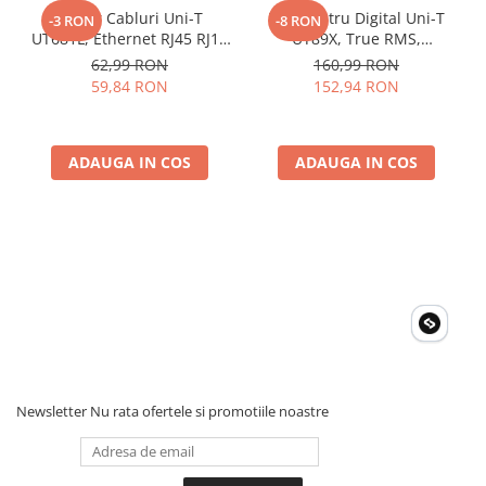
Dimensiuni: 160 x 50 x 28 mm
Tester Cabluri Uni-T
Multimetru Digital Uni-T
-3 RON
-8 RON
UT681L, Ethernet RJ45 RJ11
UT89X, True RMS,
BNC, Continuitate,
Temperatura 1000°C,
62,99 RON
160,99 RON
Scurtcircuit, Incrucisate
Frecventa, NCV, CAT III
59,84 RON
152,94 RON
600V, Autoscalare
ADAUGA IN COS
ADAUGA IN COS
Newsletter
Nu rata ofertele si promotiile noastre