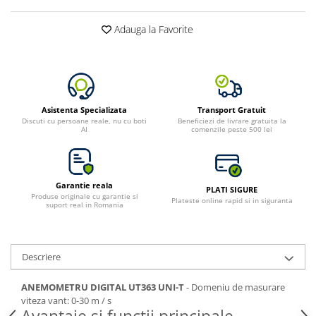
Adauga la Favorite
Asistenta Specializata
Transport Gratuit
Discuti cu persoane reale, nu cu boti
Beneficiezi de livrare gratuita la
AI
comenzile peste 500 lei
Garantie reala
PLATI SIGURE
Produse originale cu garantie si
Plateste online rapid si in siguranta
suport real in Romania
Descriere
ANEMOMETRU DIGITAL UT363 UNI-T
- Domeniu de masurare
viteza vant: 0-30 m / s