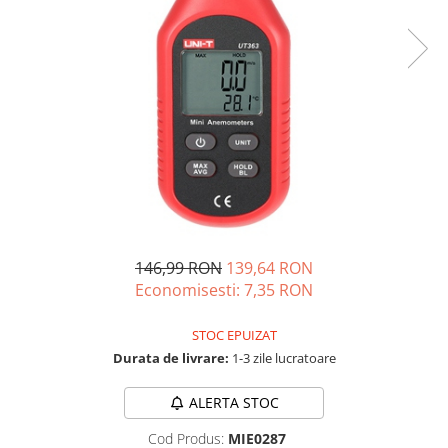
Acumulatori de stocare
Componente sisteme de balcon
146,99 RON
139,64 RON
Economisesti:
7,35
RON
STOC EPUIZAT
Durata de livrare:
1-3 zile lucratoare
ALERTA STOC
Cod Produs:
MIE0287