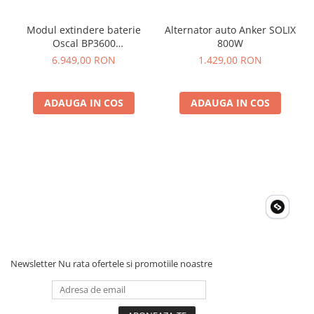
Compatibil cu:
Modul extindere baterie
Alternator auto Anker SOLIX
AC2A, AC2P
Oscal BP3600
800W
EB55
Negru,display, compatibil
6.949,00 RON
1.429,00 RON
AC50B
cu Oscal PowerMax
AC70, AC70P
3600/6000
AC180T
ADAUGA IN COS
ADAUGA IN COS
EB3A
AC60, AC60P
AC180, AC180P
AC200MAX, AC200P, AC200L, AC200P L
AC300
AC500
EP500, EP500Pro
AC240, AC240P
In cutie
Incarcator cu alternator Bluetti 1 incarcator DC-DC
Surub hexagonal cu soclu
Surub autofiletant
Newsletter
Nu rata ofertele si promotiile noastre
Cheie hexagonala tubulara
Terminal OT
Terminalul de metrou
Cablu de iesire MC4