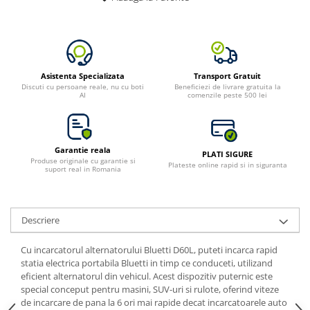
Asistenta Specializata
Transport Gratuit
Discuti cu persoane reale, nu cu boti
Beneficiezi de livrare gratuita la
AI
comenzile peste 500 lei
Garantie reala
PLATI SIGURE
Produse originale cu garantie si
Plateste online rapid si in siguranta
suport real in Romania
Descriere
Cu incarcatorul alternatorului Bluetti D60L, puteti incarca rapid
statia electrica portabila Bluetti in timp ce conduceti, utilizand
eficient alternatorul din vehicul. Acest dispozitiv puternic este
special conceput pentru masini, SUV-uri si rulote, oferind viteze
de incarcare de pana la 6 ori mai rapide decat incarcatoarele auto