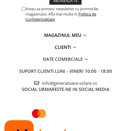
Manual
Cablu de intrare CC pentru incarcatorul Bluetti
Vreau sa primesc newsletter cu promotiile
magazinului. Afla mai multe in
Politica de
Confidentialitate
MAGAZINUL MEU
CLIENTI
DATE COMERCIALE
SUPORT CLIENTI
LUNI - VINERI 10:00 - 18:00
info@generatoare-solare.ro
SOCIAL
URMARESTE-NE IN SOCIAL MEDIA