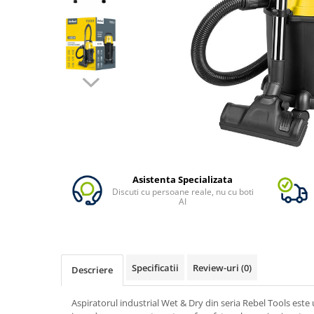
Vezi toate statiile
Accesorii Statii de Alimentare
Kituri Generatoare Solare
Cauta dupa capacitate
Pana in 1000W
Intre 1000-2000W
Intre 2000-3000W
Peste 3000W
Cauta dupa marca
Bluetti
Asistenta Specializata
Discuti cu persoane reale, nu cu boti
EcoFlow
AI
Anker
Pecron
Oscal
Specificatii
Review-uri
(0)
Descriere
Toate generatoarele
Panouri Solare Pliabile
Aspiratorul industrial Wet & Dry din seria Rebel Tools este
Cauta dupa marca