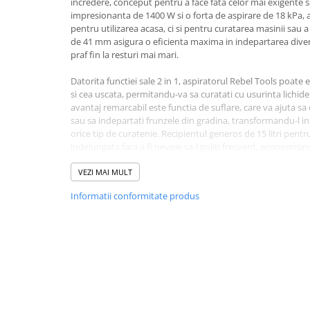
incredere, conceput pentru a face fata celor mai exigente s
impresionanta de 1400 W si o forta de aspirare de 18 kPa, a
Bluetti
pentru utilizarea acasa, ci si pentru curatarea masinii sau a
EcoFlow
de 41 mm asigura o eficienta maxima in indepartarea divers
Anker
praf fin la resturi mai mari.
Oscal
Datorita functiei sale 2 in 1, aspiratorul Rebel Tools poate
Pecron
si cea uscata, permitandu-va sa curatati cu usurinta lichidele
avantaj remarcabil este functia de suflare, care va ajuta sa c
Toate panourile portabile
sau sa indepartati frunzele din gradina, transformandu-l i
Kituri solare pentru balcon
orice tip de curatenie. Recipientul generos de 15 litri pentr
indelungata fara a fi nevoie sa-l goliti frecvent, economisind
Frigidere Portabile
Componente Fotovoltaice
Filtrul universal HEPA inclus este esential pentru captarea p
VEZI MAI MULT
Incarcatoare solare
umezi, asigurand un mediu mai curat si mai sanatos. Setul 
Informatii conformitate produs
interschimbabile, fiecare proiectata pentru a facilita curatar
Incarcatoare solare MPPT
suprafete si locuri greu accesibile. Cu aspiratorul industria
Incarcatoare solare PWM
beneficia de un partener de incredere in mentinerea curate
intalnite.
Interfete si cabluri
Cabluri panouri fotovoltaice
Filtrare
Capacitate rezervor: 15 l
Cabluri pentru echipamente
Tip sac de praf: hârtie sau material textil
fotovoltaice
Filtru de intrare: HEPA