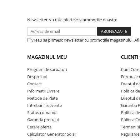
Protectii si izolatoare de baterii
Filtru de evacuare: capac de spumă
Nivel de filtrare: F8
Accesorii
Newsletter
Nu rata ofertele si promotiile noastre
Monitorizare si control
Parametrii de performanță
Domeniu de operare: 8 m
Convertoare DC - DC
Lungime cablu: 5,4 m
Furtun flexibil rotativ 360 °
Invertoare Off-grid
Vreau sa primesc newsletter cu promotiile magazinului. Af
Lungimea furtunului: 1,5 m
Incarcatoare de retea
Diametrul furtunului: 41 mm
MAGAZINUL MEU
CLIENTI
Roți din plastic
Acumulatori de stocare
Mâner transport pe partea de sus
Componente sisteme de balcon
Cârlig pentru atașarea cablului spiralat
Program de sarbatori
Cum Cum
Depozitare verticală
Despre noi
Formular 
Iluminat solar
Contact
Dreptul de
Acumulatori
Inclus în colet
Informatii Livrare
Politica d
Geantă textilă
Acumulatori Standard Plumb
Metode de Plata
Dreptul de
Tub din plastic din două piese
Acumulatori Litiu
Furtun elastic
Intrebari frecvente
Garantia 
Duza îngustă cu perie
Status comanda
Politica d
Acumulatori Gel
Duza îngustă
Garantia pretului
Politica C
Duza de podea pentru aspirarea umedă și uscată
Acumulatori Moto
Cerere oferta
Termeni si
Duză de podea în două trepte
Electronice
Calculator Generator Solar
Manual de utilizare
Regulamen