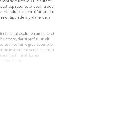
arcini de curatare. Cu o putere
cest aspirator este ideal nu doar
 atelierului. Diametrul furtunului
elor tipuri de murdarie, de la
 efectua atat aspirarea umeda, cat
 varsate, dar si praful. Un alt
uratati colturile greu accesibile
ntr-un instrument versatil pentru
u praf permite utilizarea
 timp si efort.
oluantilor atat uscati, cat si
vine echipat cu 4 duze
ea eficienta a diferitelor
l Wet & Dry Rebel Tools, veti
niei, indiferent de provocarile