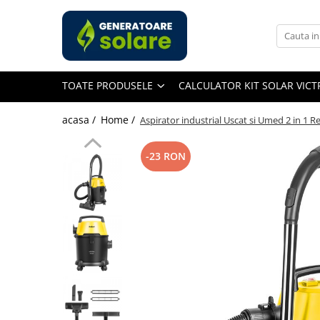
Toate Produsele
Acasa
TOATE PRODUSELE
CALCULATOR KIT SOLAR VIC
Statii de Alimentare Portabile
Cauta dupa capacitate
acasa /
Home /
Aspirator industrial Uscat si Umed 2 in 1 Re
Pana in 1000W
Intre 1000-2000W
-23 RON
Intre 2000-3000W
Peste 3000W
Cauta dupa marca
Bluetti
EcoFlow
Anker
Pecron
Oscal