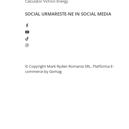
Calculator Victron Energy
Invertoare Tensiune
Roboti Pornire Auto
SOCIAL
URMARESTE-NE IN SOCIAL MEDIA
Statii de incarcare vehicule
electrice
UPS Centrale Termice
Stabilizatoare Tensiune
Scule si aparate
Instrumente de masura
©️ Copyright Mark Ryden Romania SRL.
Platforma E-
Anemometre
commerce by Gomag
Clampmetre
Detectoare
Multimetre Portabile
Tahometre
Telemetre
Termometre
Testere
Multimetre de Banc