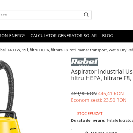
TRON ENERGY
CALCULATOR GENERATOR SOLAR
BLOG
bel, 1400 W, 15 l, filtru HEPA, filtrare F8, roti, maner transport, Wet & Dry Re
Aspirator industrial Us
filtru HEPA, filtrare F
469,90 RON
446,41 RON
Economisesti:
23,50
RON
STOC EPUIZAT
Durata de livrare:
1-3 zile lucrato