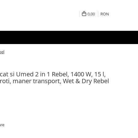
0,00
RON
bel
cat si Umed 2 in 1 Rebel, 1400 W, 15 l,
8, roti, maner transport, Wet & Dry Rebel
are