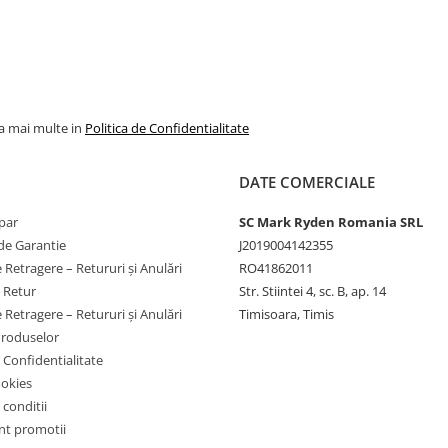
la mai multe in
Politica de Confidentialitate
DATE COMERCIALE
par
SC Mark Ryden Romania SRL
de Garantie
J2019004142355
 Retragere – Retururi și Anulări
RO41862011
e Retur
Str. Stiintei 4, sc. B, ap. 14
 Retragere – Retururi și Anulări
Timisoara, Timis
Produselor
e Confidentialitate
ookies
 conditii
t promotii