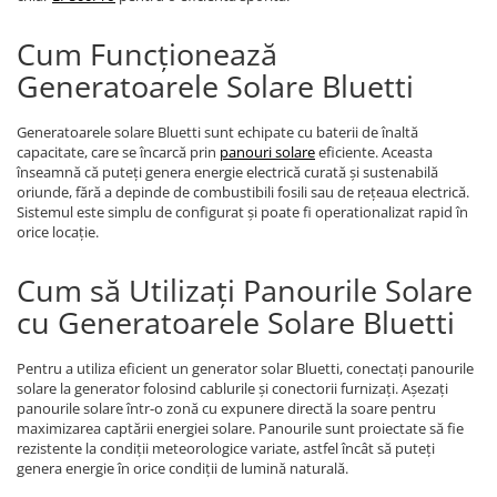
Cum Funcționează
Generatoarele Solare Bluetti
Generatoarele solare Bluetti sunt echipate cu baterii de înaltă
capacitate, care se încarcă prin
panouri solare
eficiente. Aceasta
înseamnă că puteți genera energie electrică curată și sustenabilă
oriunde, fără a depinde de combustibili fosili sau de rețeaua electrică.
Sistemul este simplu de configurat și poate fi operationalizat rapid în
orice locație.
Cum să Utilizați Panourile Solare
cu Generatoarele Solare Bluetti
Pentru a utiliza eficient un generator solar Bluetti, conectați panourile
solare la generator folosind cablurile și conectorii furnizați. Așezați
panourile solare într-o zonă cu expunere directă la soare pentru
maximizarea captării energiei solare. Panourile sunt proiectate să fie
rezistente la condiții meteorologice variate, astfel încât să puteți
genera energie în orice condiții de lumină naturală.