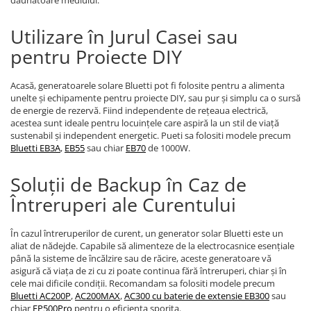
dăunătoare mediului.
Utilizare în Jurul Casei sau
pentru Proiecte DIY
Acasă, generatoarele solare Bluetti pot fi folosite pentru a alimenta
unelte și echipamente pentru proiecte DIY, sau pur și simplu ca o sursă
de energie de rezervă. Fiind independente de rețeaua electrică,
acestea sunt ideale pentru locuințele care aspiră la un stil de viață
sustenabil și independent energetic. Pueti sa folositi modele precum
Bluetti EB3A
,
EB55
sau chiar
EB70
de 1000W.
Soluții de Backup în Caz de
Întreruperi ale Curentului
În cazul întreruperilor de curent, un generator solar Bluetti este un
aliat de nădejde. Capabile să alimenteze de la electrocasnice esențiale
până la sisteme de încălzire sau de răcire, aceste generatoare vă
asigură că viața de zi cu zi poate continua fără întreruperi, chiar și în
cele mai dificile condiții. Recomandam sa folositi modele precum
Bluetti AC200P
,
AC200MAX
,
AC300 cu baterie de extensie EB300
sau
chiar
EP500Pro
pentru o eficienta sporita.