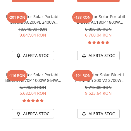
Acumulatori de stocare
Componente sisteme de balcon
Kit Generator Solar Portabil
Kit Generator Solar Portabil
-201 RON
-138 RON
Bluetti AC200PL 2400W
Bluetti AC180P 1800W
2304Wh cu panou 200W
1440Wh LifePO4 cu panou
10.048,00 RON
6.898,00 RON
200W
9.847,04 RON
6.760,04 RON
ALERTA STOC
ALERTA STOC
Kit Generator Solar Portabil
Kit Generator Solar Bluetti
-116 RON
-194 RON
Bluetti AC70P 1000W 864Wh
Premium 200 V2 2700W
LifePO4 + panou 200W
2074Wh + panou 200W
5.798,00 RON
9.718,00 RON
5.682,04 RON
9.523,64 RON
ALERTA STOC
ALERTA STOC