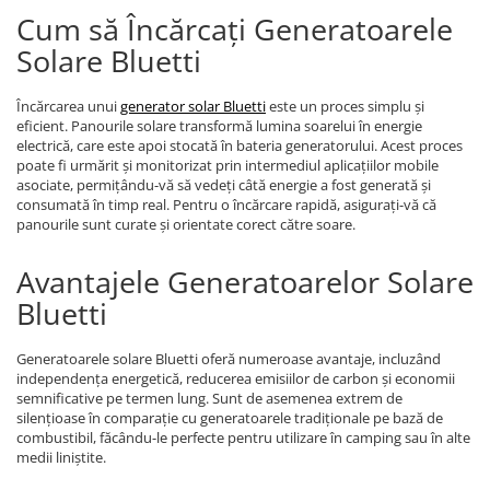
Cum să Încărcați Generatoarele
Solare Bluetti
Încărcarea unui
generator solar Bluetti
este un proces simplu și
eficient. Panourile solare transformă lumina soarelui în energie
electrică, care este apoi stocată în bateria generatorului. Acest proces
poate fi urmărit și monitorizat prin intermediul aplicațiilor mobile
asociate, permițându-vă să vedeți câtă energie a fost generată și
consumată în timp real. Pentru o încărcare rapidă, asigurați-vă că
panourile sunt curate și orientate corect către soare.
Avantajele Generatoarelor Solare
Bluetti
Generatoarele solare Bluetti oferă numeroase avantaje, incluzând
independența energetică, reducerea emisiilor de carbon și economii
semnificative pe termen lung. Sunt de asemenea extrem de
silențioase în comparație cu generatoarele tradiționale pe bază de
combustibil, făcându-le perfecte pentru utilizare în camping sau în alte
medii liniștite.