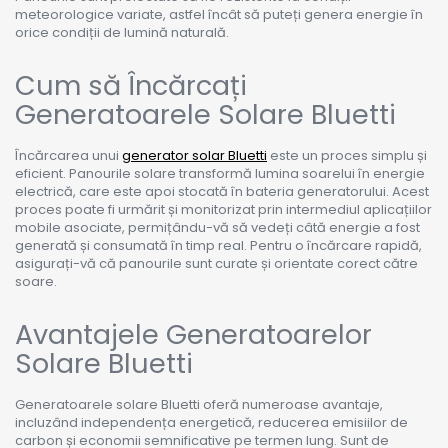
meteorologice variate, astfel încât să puteți genera energie în
orice condiții de lumină naturală.
Cum să Încărcați
Generatoarele Solare Bluetti
Încărcarea unui
generator solar Bluetti
este un proces simplu și
eficient. Panourile solare transformă lumina soarelui în energie
electrică, care este apoi stocată în bateria generatorului. Acest
proces poate fi urmărit și monitorizat prin intermediul aplicațiilor
mobile asociate, permițându-vă să vedeți câtă energie a fost
generată și consumată în timp real. Pentru o încărcare rapidă,
asigurați-vă că panourile sunt curate și orientate corect către
soare.
Avantajele Generatoarelor
Solare Bluetti
Generatoarele solare Bluetti oferă numeroase avantaje,
incluzând independența energetică, reducerea emisiilor de
carbon și economii semnificative pe termen lung. Sunt de