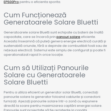
EP500Pro
pentru o eficienta sporita.
Cum Funcționează
Generatoarele Solare Bluetti
Generatoarele solare Bluetti sunt echipate cu baterii de înaltă
capacitate, care se încarcă prin
panouri solare
eficiente.
Aceasta înseamnă că puteți genera energie electrică curată și
sustenabilă oriunde, fără a depinde de combustibili fosili sau de
rețeaua electrică. Sistemul este simplu de configurat și poate fi
operationalizat rapid în orice locație.
Cum să Utilizați Panourile
Solare cu Generatoarele
Solare Bluetti
Pentru a utiliza eficient un generator solar Bluetti, conectați
panourile solare la generator folosind cablurile și conectorii
furnizați. Așezați panourile solare într-o zonă cu expunere
directă la soare pentru maximizarea captării energiei solare.
Panourile sunt proiectate să fie rezistente la condiții