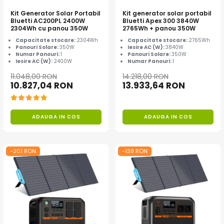
Acumulatori de stocare
Kit Generator Solar Portabil
Kit generator solar portabil
Bluetti AC200PL 2400W
Bluetti Apex 300 3840W
Componente sisteme de balcon
2304Wh cu panou 350W
2765Wh + panou 350W
Capacitate stocare:
2304Wh
Capacitate stocare:
2765Wh
Panouri Solare:
350W
Iesire AC (W):
3840W
Numar Panouri:
1
Panouri Solare:
350W
Iesire AC (W):
2400W
Numar Panouri:
1
11.048,00 RON
14.218,00 RON
10.827,04 RON
13.933,64 RON
ADAUGA IN COS
ADAUGA IN COS
-201 RON
-138 RON