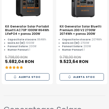
Kit Generator Solar Portabil
Kit Generator Solar Bluetti
Bluetti AC70P 1000W 864Wh
Premium 200 V2 2700W
LifePO4 + panou 200W
2074Wh + panou 200W
Capacitate stocare:
864Wh
Capacitate stocare:
2074Wh
Iesire AC (W):
1000W
Iesire AC (W):
2700W
Panouri Solare:
200W
Panouri Solare:
200W
Numar Panouri:
1
Numar Panouri:
1
5.798,00 RON
9.718,00 RON
5.682,04 RON
9.523,64 RON
ALERTA STOC
ALERTA STOC