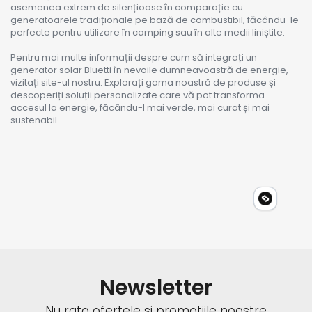
asemenea extrem de silențioase în comparație cu
generatoarele tradiționale pe bază de combustibil, făcându-le
perfecte pentru utilizare în camping sau în alte medii liniștite.
Pentru mai multe informații despre cum să integrați un
generator solar Bluetti în nevoile dumneavoastră de energie,
vizitați site-ul nostru. Explorați gama noastră de produse și
descoperiți soluții personalizate care vă pot transforma
accesul la energie, făcându-l mai verde, mai curat și mai
sustenabil.
Newsletter
Nu rata ofertele si promotiile noastre