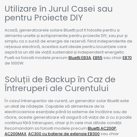
Utilizare în Jurul Casei sau
pentru Proiecte DIY
Acasă, generatoarele solare Bluetti pot fi folosite pentru a
alimenta unelte și echipamente pentru proiecte DIY, sau pur și
simplu ca o sursă de energie de rezervă. Fiind independente de
rețeaua electrică, acestea sunt ideale pentru locuințele care
aspiră la un stil de viață sustenabil și independent energetic.
Pueti sa folositi modele precum
Bluetti EB3A
,
EB55
sau chiar
EB70
de 1000W.
Soluții de Backup în Caz de
Întreruperi ale Curentului
În cazul întreruperilor de curent, un generator solar Bluetti este
un aliat de nădejde. Capabile să alimenteze de la
electrocasnice esențiale până la sisteme de încălzire sau de
răcire, aceste generatoare vă asigură că viața de zi cu zi poate
continua fără întreruperi, chiar și în cele mai dificile condiții.
Recomandam sa folositi modele precum
Bluetti AC200P
,
AC200MAX
,
AC300 cu baterie de extensie EB300
sau chiar