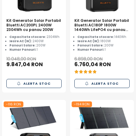
Kit Generator Solar Portabil
Kit Generator Solar Portabil
Bluetti AC200PL 2400W
Bluetti AC180P 1800W
2304Wh cu panou 200W
1440Wh LifePO4 cu panou
200W
Capacitate stocare:
2304Wh
Capacitate stocare:
1440Wh
Iesire AC (W):
2400W
Iesire AC (W):
1800W
Panouri Solare:
200W
Panouri Solare:
200W
Numar Panouri:
1
Numar Panouri:
1
10.048,00 RON
6.898,00 RON
9.847,04 RON
6.760,04 RON
ALERTA STOC
ALERTA STOC
-116 RON
-194 RON