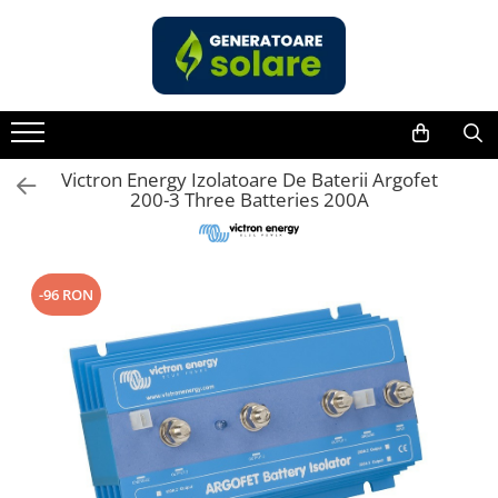
Toate Produsele
Acasa
Statii de Alimentare Portabile
Cauta dupa capacitate
Victron Energy Izolatoare De Baterii Argofet
200-3 Three Batteries 200A
Pana in 1000W
Intre 1000-2000W
Intre 2000-3000W
-96 RON
Peste 3000W
Cauta dupa marca
Bluetti
EcoFlow
Anker
Pecron
Oscal