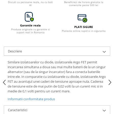
Discuti cu persoane reale, nu cu boti
Beneficiezi de livrare gratuita la
AI
comenzile peste 500 lei
Bluetti
EcoFlow
Anker
Garantie reala
Oscal
PLATI SIGURE
Produse originale cu garantie si
Plateste online rapid si in siguranta
suport real in Romania
Pecron
Toate panourile portabile
Kituri solare pentru balcon
Descriere
Frigidere Portabile
Componente Fotovoltaice
Similare izolatoarelor cu diode, izolatoarele Argo FET permit
incarcarea simultana a doua sau mai multe baterii de la un singur
Incarcatoare solare
alternator (sau de la singur incarcator) fara a conecta bateriile
Incarcatoare solare MPPT
intre ele. In comparatie cu izolatoarele cu diode, izolatoarele Argo
FET au avantajul unei caderi de tensiune aproape nula. Caderea
Incarcatoare solare PWM
de tensiune este de mai putin de 0,02 volti la un curent mic si in
Interfete si cabluri
medie de 0,1 volti pentru un curent mare.
Cabluri panouri fotovoltaice
Informatii conformitate produs
Cabluri pentru echipamente
fotovoltaice
Caracteristici