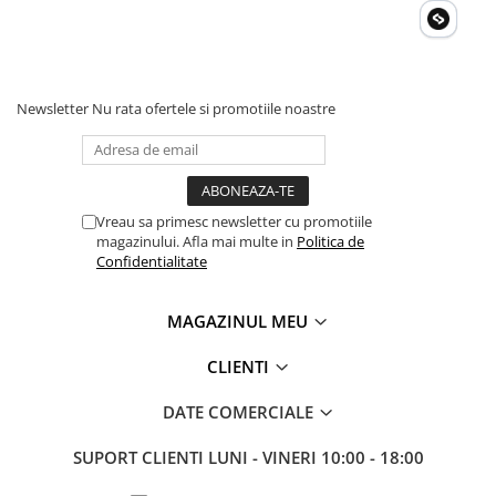
Invertoare Tensiune
Roboti Pornire Auto
Statii de incarcare vehicule
electrice
Newsletter
Nu rata ofertele si promotiile noastre
UPS Centrale Termice
Stabilizatoare Tensiune
Scule si aparate
Vreau sa primesc newsletter cu promotiile
Instrumente de masura
magazinului. Afla mai multe in
Politica de
Confidentialitate
Anemometre
Clampmetre
MAGAZINUL MEU
Detectoare
Multimetre Portabile
CLIENTI
Tahometre
Telemetre
DATE COMERCIALE
Termometre
SUPORT CLIENTI
LUNI - VINERI 10:00 - 18:00
Testere
Multimetre de Banc