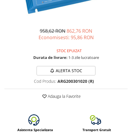
Vezi toate statiile
Accesorii Statii de Alimentare
Kituri Generatoare Solare
Cauta dupa capacitate
958,62 RON
862,76 RON
Pana in 1000W
Economisesti:
95,86
RON
Intre 1000-2000W
STOC EPUIZAT
Intre 2000-3000W
Durata de livrare:
1-3 zile lucratoare
Peste 3000W
Cauta dupa marca
ALERTA STOC
Bluetti
Cod Produs:
ARG200301020 (R)
EcoFlow
Anker
Adauga la Favorite
Pecron
Oscal
Toate generatoarele
Panouri Solare Pliabile
Asistenta Specializata
Transport Gratuit
Cauta dupa marca