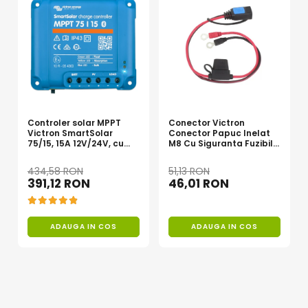
Controler solar MPPT
Conector Victron
Victron SmartSolar
Conector Papuc Inelat
75/15, 15A 12V/24V, cu
M8 Cu Siguranta Fuzibila
Bluetooth integrat
Ato De 30A Bpc900110014
M8, siguranta
434,58 RON
51,13 RON
(BPC900110014)
391,12 RON
46,01 RON
ADAUGA IN COS
ADAUGA IN COS