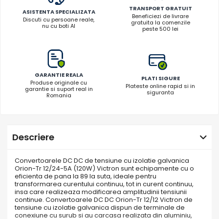
TRANSPORT GRATUIT
ASISTENTA SPECIALIZATA
Beneficiezi de livrare
Discuti cu persoane reale,
gratuita la comenzile
nu cu boti AI
peste 500 lei
GARANTIE REALA
PLATI SIGURE
Produse originale cu
Plateste online rapid si in
garantie si suport real in
siguranta
Romania
Descriere
Convertoarele DC DC de tensiune cu izolatie galvanica
Orion-Tr 12/24-5A (120W) Victron sunt echipamente cu o
eficienta de pana la 89 la suta, ideale pentru
transformarea curentului continuu, tot in curent continuu,
insa care realizeaza modificarea amplitudinii tensiunii
continue. Convertoarele DC DC Orion-Tr 12/12 Victron de
tensiune cu izolatie galvanica dispun de terminale de
conexiune cu surub si au carcasa realizata din aluminiu,