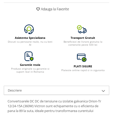
Bluetti
Adauga la Favorite
EcoFlow
Anker
Oscal
Pecron
Asistenta Specializata
Transport Gratuit
Toate panourile portabile
Discuti cu persoane reale, nu cu boti
Beneficiezi de livrare gratuita la
AI
comenzile peste 500 lei
Kituri solare pentru balcon
Frigidere Portabile
Componente Fotovoltaice
Garantie reala
PLATI SIGURE
Incarcatoare solare
Produse originale cu garantie si
Plateste online rapid si in siguranta
suport real in Romania
Incarcatoare solare MPPT
Incarcatoare solare PWM
Interfete si cabluri
Descriere
Cabluri panouri fotovoltaice
Convertoarele DC DC de tensiune cu izolatie galvanica Orion-Tr
Cabluri pentru echipamente
12/24-15A (360W) Victron sunt echipamente cu o eficienta de
fotovoltaice
pana la 89 la suta, ideale pentru transformarea curentului