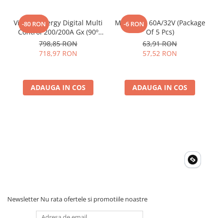
Invertoare Tensiune
Roboti Pornire Auto
Victron Energy Digital Multi
Midi-Fuse 60A/32V (Package
-80 RON
-6 RON
Control 200/200A Gx (90º
Of 5 Pcs)
Statii de incarcare vehicule
Rj45)
electrice
798,85 RON
63,91 RON
718,97 RON
57,52 RON
UPS Centrale Termice
Stabilizatoare Tensiune
ADAUGA IN COS
ADAUGA IN COS
Scule si aparate
Instrumente de masura
Anemometre
Clampmetre
Detectoare
Multimetre Portabile
Tahometre
Telemetre
Termometre
Newsletter
Nu rata ofertele si promotiile noastre
Testere
Multimetre de Banc