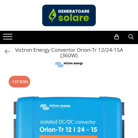
Toate Produsele
Acasa
Statii de Alimentare Portabile
Cauta dupa capacitate
Victron Energy Convertor Orion-Tr 12/24-15A
(360W)
Pana in 1000W
Intre 1000-2000W
Intre 2000-3000W
-137 RON
Peste 3000W
Cauta dupa marca
Bluetti
EcoFlow
Anker
Pecron
Oscal