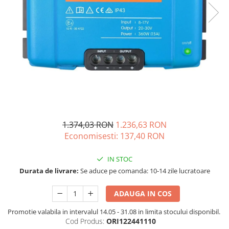
Vezi toate statiile
Accesorii Statii de Alimentare
Kituri Generatoare Solare
Cauta dupa capacitate
Pana in 1000W
Intre 1000-2000W
Intre 2000-3000W
Peste 3000W
Cauta dupa marca
1.374,03 RON
1.236,63 RON
Bluetti
Economisesti:
137,40
RON
EcoFlow
Anker
IN STOC
Pecron
Durata de livrare:
Se aduce pe comanda: 10-14 zile lucratoare
Oscal
ADAUGA IN COS
Toate generatoarele
Promotie valabila in intervalul 14.05 - 31.08 in limita stocului disponibil.
Panouri Solare Pliabile
Cod Produs:
ORI122441110
Cauta dupa marca