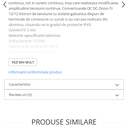
Protectii si izolatoare de baterii
continuu, tot in curent continuu, insa care realizeaza modificarea
amplitudinii tensiunii continue. Convertoarele DC DC Orion-Tr
Accesorii
12/12 Victron de tensiune cu izolatie galvanica dispun de
Monitorizare si control
terminale de conexiune cu surub si au carcasa realizata din
aluminiu, clasandu-se in gradul de protectie IP43.
Convertoare DC - DC
GARANTIE 5 ANI
Selectie sp
e
cificatii tehnice:
Invertoare Off-grid
Voltaj Baterie: 12/24V;
Incarcatoare de retea
Tensiune de intrare (V): 10-17;
Tensiune de iesire (V): 2
0-30;
Acumulatori de stocare
Curent maxim de incarcare: 15A;
Iesire programabila DC: Da;
VEZI MAI MULT
Componente sisteme de balcon
Temperatura de operare
-20 to +55°C;
Iluminat solar
Informatii conformitate produs
Eficienta: 88%;
Dimensiune (mm) 130 x 186 x 80;
Acumulatori
Caracteristici
Acumulatori Standard Plumb
Greutate (kg) 1.8;
Review-uri
(0)
Va rugam sa consultati cartea tehnica pentru detalii
Acumulatori Litiu
complete!
Acumulatori Gel
Acumulatori Moto
PRODUSE SIMILARE
Electronice