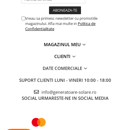
Accesorii instrumente de masura
Camere Termice
Vreau sa primesc newsletter cu promotiile
Luxmetru
magazinului. Afla mai multe in
Politica de
Confidentialitate
Osciloscoape
Lichidare stoc
MAGAZINUL MEU
CLIENTI
DATE COMERCIALE
SUPORT CLIENTI
LUNI - VINERI 10:00 - 18:00
info@generatoare-solare.ro
SOCIAL
URMARESTE-NE IN SOCIAL MEDIA