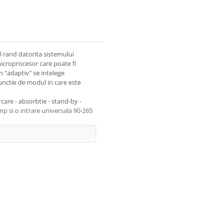
 rand datorita sistemului
microprocesor care poate fi
n "adaptiv" se intelege
unctie de modul in care este
care - absorbtie - stand-by -
mp si o intrare universala 90-265