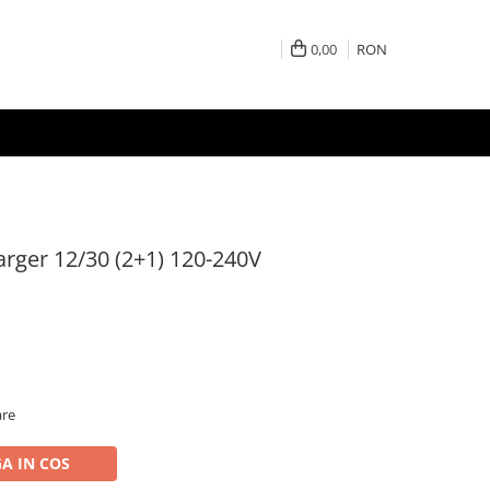
0,00
RON
arger 12/30 (2+1) 120-240V
are
A IN COS