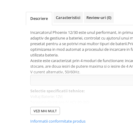
Toate generatoarele
Panouri Solare Pliabile
Caracteristici
Review-uri
(0)
Descriere
Cauta dupa marca
Bluetti
Incarcatorul Phoenix 12/30 este unul performant, in primul
adaptiv de gestiune a bateriei, controlat cu ajutorul unui 
EcoFlow
presetat pentru a se potrivi mai multor tipuri de baterii.Pri
Anker
optimizarea in mod automat a procesului de incarcare in f
Jackery
utilizata bateria.
Aceste este caracterizat prin 4 moduri de functionare: incar
Oscal
stocare, are doua iesiri de putere maxima si o iesire de 4 A
Pecron
V curent alternativ, 50/60Hz.
Toate panourile portabile
Kituri solare pentru balcon
Selectie spe
cificatii tehnice:
Frigidere Portabile
Voltaj Baterie: 12V;
Componente Fotovoltaice
Tensiune de intrare (V AC): 90-265;
Tensiune de intrare (V DC): 90-400;
Incarcatoare solare
VEZI MAI MULT
Curent maxim de incarcare: 30A;
Incarcatoare solare MPPT
Capacitatea bateriei (Ah): 100-400;
Informatii conformitate produs
Temperatura de operare:
-20 to +60°C;
Incarcatoare solare PWM
Dimensiune (mm): 350 x 200 x 108;