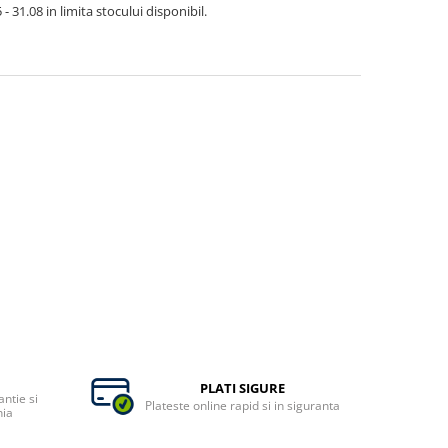
- 31.08 in limita stocului disponibil.
PLATI SIGURE
ntie si
Plateste online rapid si in siguranta
nia