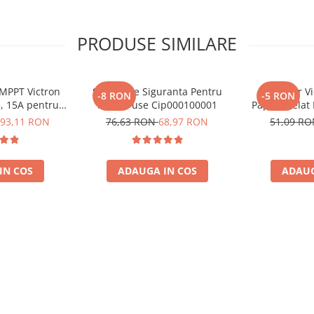
PRODUSE SIMILARE
 complete!
 MPPT Victron
Suport De Siguranta Pentru
Conector Vi
-8 RON
-5 RON
5, 15A pentru
Mega-Fuse Cip000100001
Papuc Inelat
e 12V si 24V
Fuzibila
93,11 RON
76,63 RON
68,97 RON
51,09 R
Bpc90011001
(BPC9
IN COS
ADAUGA IN COS
ADAUG