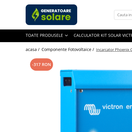
Toate Produsele
Acasa
TOATE PRODUSELE
CALCULATOR KIT SOLAR VIC
Statii de Alimentare Portabile
Cauta dupa capacitate
acasa /
Componente Fotovoltaice /
Incarcator Phoenix 
Pana in 1000W
Intre 1000-2000W
-317 RON
Intre 2000-3000W
Peste 3000W
Cauta dupa marca
Bluetti
EcoFlow
Anker
Jackery
Pecron