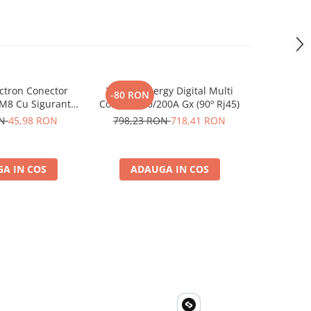
ctron Conector
Victron Energy Digital Multi
Invertor 
-80 RON
-59 RO
 M8 Cu Siguranta
Control 200/200A Gx (90º Rj45)
230V, v
 Ato De 30A
Phoenix, p
ON
45,98 RON
798,23 RON
718,41 RON
593,88
4 M8, siguranta
solare, ru
00110014)
A IN COS
ADAUGA IN COS
ADA