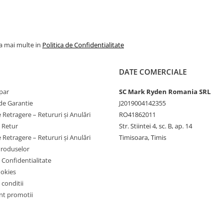
la mai multe in
Politica de Confidentialitate
DATE COMERCIALE
par
SC Mark Ryden Romania SRL
de Garantie
J2019004142355
 Retragere – Retururi și Anulări
RO41862011
e Retur
Str. Stiintei 4, sc. B, ap. 14
 Retragere – Retururi și Anulări
Timisoara, Timis
Produselor
e Confidentialitate
ookies
 conditii
t promotii