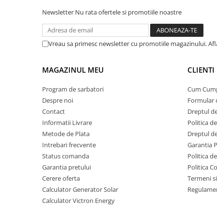
Acumulatori Gel
Newsletter
Nu rata ofertele si promotiile noastre
Acumulatori Moto
Electronice
Vreau sa primesc newsletter cu promotiile magazinului. Af
Invertoare Tensiune
Roboti Pornire Auto
MAGAZINUL MEU
CLIENTI
Statii de incarcare vehicule
Program de sarbatori
Cum Cum
electrice
Despre noi
Formular 
UPS Centrale Termice
Contact
Dreptul de
Stabilizatoare Tensiune
Informatii Livrare
Politica d
Metode de Plata
Dreptul de
Scule si aparate
Intrebari frecvente
Garantia 
Instrumente de masura
Status comanda
Politica d
Anemometre
Garantia pretului
Politica C
Clampmetre
Cerere oferta
Termeni si
Calculator Generator Solar
Regulamen
Detectoare
Calculator Victron Energy
Multimetre Portabile
Tahometre