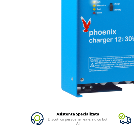
Oscal
Xtorm
Vezi toate statiile
Accesorii Statii de Alimentare
Kituri Generatoare Solare
Cauta dupa capacitate
Pana in 1000W
Intre 1000-2000W
Intre 2000-3000W
Peste 3000W
Cauta dupa marca
Bluetti
EcoFlow
Anker
Asistenta Specializata
Jackery
Discuti cu persoane reale, nu cu boti
Pecron
AI
Oscal