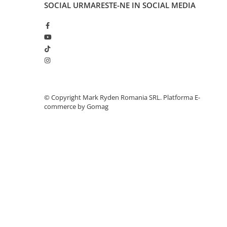
SOCIAL
URMARESTE-NE IN SOCIAL MEDIA
Telemetre
Termometre
Testere
Multimetre de Banc
Accesorii instrumente de masura
Camere Termice
Luxmetru
©️ Copyright Mark Ryden Romania SRL.
Platforma E-
Osciloscoape
commerce by Gomag
Lichidare stoc