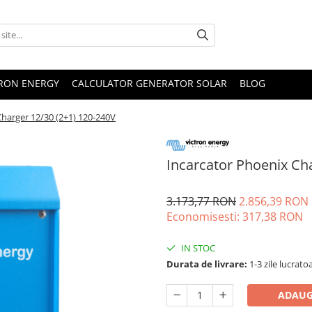
TRON ENERGY
CALCULATOR GENERATOR SOLAR
BLOG
Charger 12/30 (2+1) 120-240V
Incarcator Phoenix Ch
3.173,77 RON
2.856,39 RON
Economisesti:
317,38
RON
IN STOC
Durata de livrare:
1-3 zile lucrato
ADAUG