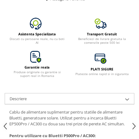
Asistenta Specializata
Transport Gratuit
Discuti cu persoane reale, nu cu boti
Beneficiezi de livrare gratuita la
AI
comenzile peste 500 lei
Garantie reala
PLATI SIGURE
Produse originale cu garantie si
Plateste online rapid si in siguranta
suport real in Romania
Descriere
Cablu de alimentare suplimentar pentru statiile de alimentare
Bluetti, generatoare solare. Utilizat pentru a incarca Bluetti
EP500Pro / AC300 cu doua sau trei prize de perete AC simultan.
Pentru utilizare cu Bluetti P500Pro / AC300: