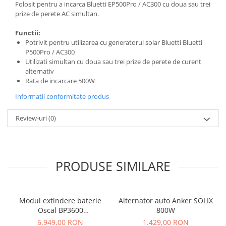
Folosit pentru a incarca Bluetti EP500Pro / AC300 cu doua sau trei
prize de perete AC simultan.
Functii:
Potrivit pentru utilizarea cu generatorul solar Bluetti Bluetti
P500Pro / AC300
Utilizati simultan cu doua sau trei prize de perete de curent
alternativ
Rata de incarcare 500W
Informatii conformitate produs
Review-uri
(0)
PRODUSE SIMILARE
Modul extindere baterie
Alternator auto Anker SOLIX
Oscal BP3600
800W
Negru,display, compatibil
6.949,00 RON
1.429,00 RON