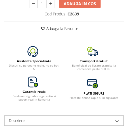
ADAUGA IN COS
Cod Produs:
C2639
Adauga la Favorite
Asistenta Specializata
Transport Gratuit
Discuti cu persoane reale, nu cu boti
Beneficiezi de livrare gratuita la
AI
comenzile peste 500 lei
Garantie reala
PLATI SIGURE
Produse originale cu garantie si
Plateste online rapid si in siguranta
suport real in Romania
Descriere