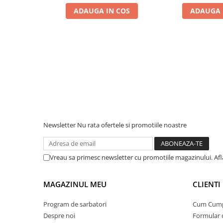
ADAUGA IN COS
ADAUGA 
Acumulatori Gel
Acumulatori Moto
Electronice
Invertoare Tensiune
Roboti Pornire Auto
Statii de incarcare vehicule
electrice
UPS Centrale Termice
Newsletter
Nu rata ofertele si promotiile noastre
Stabilizatoare Tensiune
Scule si aparate
Instrumente de masura
Vreau sa primesc newsletter cu promotiile magazinului. Af
Anemometre
Clampmetre
MAGAZINUL MEU
CLIENTI
Detectoare
Program de sarbatori
Cum Cum
Multimetre Portabile
Despre noi
Formular 
Tahometre