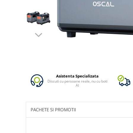
Oscal
Xtorm
Vezi toate statiile
Accesorii Statii de Alimentare
Kituri Generatoare Solare
Cauta dupa capacitate
Pana in 1000W
Intre 1000-2000W
Intre 2000-3000W
Peste 3000W
Asistenta Specializata
Discuti cu persoane reale, nu cu boti
Cauta dupa marca
AI
Bluetti
EcoFlow
Anker
PACHETE SI PROMOTII
Jackery
Pecron
Oscal