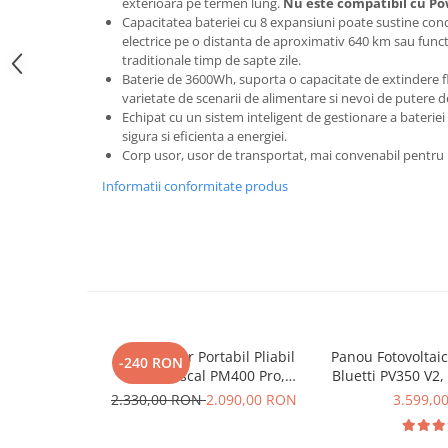
exterioara pe termen lung.
Nu este compatibil cu Po
Interfete si cabluri
Capacitatea bateriei cu 8 expansiuni poate sustine co
Cabluri panouri fotovoltaice
electrice pe o distanta de aproximativ 640 km sau funct
traditionale timp de sapte zile.
Cabluri pentru echipamente
Baterie de 3600Wh, suporta o capacitate de extindere fl
fotovoltaice
varietate de scenarii de alimentare si nevoi de putere 
Protectii si izolatoare de baterii
Echipat cu un sistem inteligent de gestionare a bateriei 
sigura si eficienta a energiei.
Accesorii
Corp usor, usor de transportat, mai convenabil pentru uti
Monitorizare si control
Informatii conformitate produs
Convertoare DC - DC
Invertoare Off-grid
Incarcatoare de retea
Acumulatori de stocare
Componente sisteme de balcon
Iluminat solar
Panou Solar Portabil Pliabil
Panou Fotovoltai
-240 RON
400W, Oscal PM400 Pro,
Bluetti PV350 V2,
Acumulatori
Monocristalin, ETFE, IP67
MC4, ETFE, Efi
2.330,00 RON
2.090,00 RON
3.599,0
Acumulatori Standard Plumb
Pliab
Acumulatori Litiu