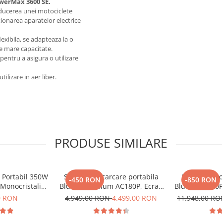
werMax 3600 SE.
nducerea unei motociclete
ionarea aparatelor electrice
exibila, se adapteaza la o
de mare capacitate.
pentru a asigura o utilizare
lizare in aer liber.
PRODUSE SIMILARE
c Portabil 350W
Statie de incarcare portabila
Kit Generato
-450 RON
-850 RON
 Monocristalin,
Bluetti Premium AC180P, Ecran
Bluetti AC20
cienta 23.4%,
LCD, 1800W, 1440Wh, LiFePO4,
cu pa
0 RON
4.949,00 RON
4.499,00 RON
11.948,00 R
il
Putere varf 2700W