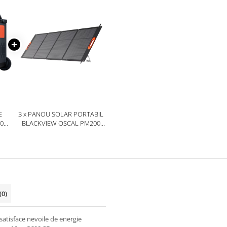
E
3 x PANOU SOLAR PORTABIL
00
BLACKVIEW OSCAL PM200
IBIL
PLUS, 200W
X
(0)
tisface nevoile de energie