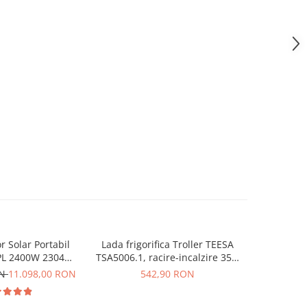
r Solar Portabil
Lada frigorifica Troller TEESA
Kit gener
-133 R
0PL 2400W 2304Wh
TSA5006.1, racire-incalzire 35L,
PECRON E
nou 350W
alimentare bricheta auto 12V,
2400W, 23
ON
11.098,00 RON
542,90 RON
6.669,0
priza 230V, clasa energetica E,
rapida, 
Gri
MPPT dubl