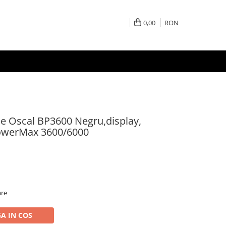
0,00
RON
ie Oscal BP3600 Negru,display,
PowerMax 3600/6000
are
A IN COS