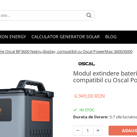
TRON ENERGY
CALCULATOR GENERATOR SOLAR
BLOG
rie Oscal BP3600 Negru,display, compatibil cu Oscal PowerMax 3600/6000
Modul extindere bater
compatibil cu Oscal 
6.949,00 RON
IN STOC
Durata de livrare:
5-7 zile lucrato
ADAUG