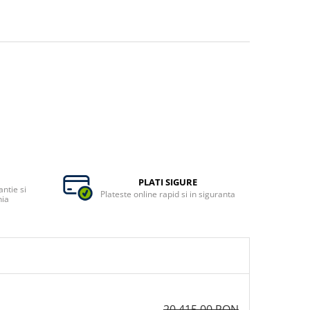
PLATI SIGURE
ntie si
Plateste online rapid si in siguranta
nia
20.415,00 RON