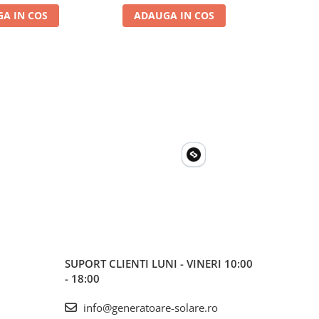
Pano
A IN COS
ADAUGA IN COS
ADA
SUPORT CLIENTI
LUNI - VINERI 10:00
- 18:00
info@generatoare-solare.ro