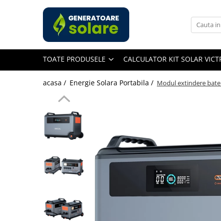
Toate Produsele
Acasa
TOATE PRODUSELE
CALCULATOR KIT SOLAR VIC
Statii de Alimentare Portabile
Cauta dupa capacitate
acasa /
Energie Solara Portabila /
Modul extindere bate
Pana in 1000W
Intre 1000-2000W
Intre 2000-3000W
Peste 3000W
Cauta dupa marca
Bluetti
EcoFlow
Anker
Jackery
Pecron