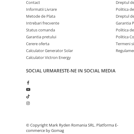
Contact
Dreptul de
Telemetre
Informatii Livrare
Politica d
Termometre
Metode de Plata
Dreptul de
Testere
Intrebari frecvente
Garantia 
Status comanda
Politica d
Multimetre de Banc
Garantia pretului
Politica C
Accesorii instrumente de masura
Cerere oferta
Termeni si
Camere Termice
Calculator Generator Solar
Regulamen
Luxmetru
Calculator Victron Energy
Osciloscoape
Lichidare stoc
SOCIAL
URMARESTE-NE IN SOCIAL MEDIA
©️ Copyright Mark Ryden Romania SRL.
Platforma E-
commerce by Gomag