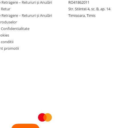
 Retragere – Retururi și Anulări
RO41862011
e Retur
Str. Stiintei 4, sc. B, ap. 14
 Retragere – Retururi și Anulări
Timisoara, Timis
Produselor
e Confidentialitate
ookies
 conditii
t promotii