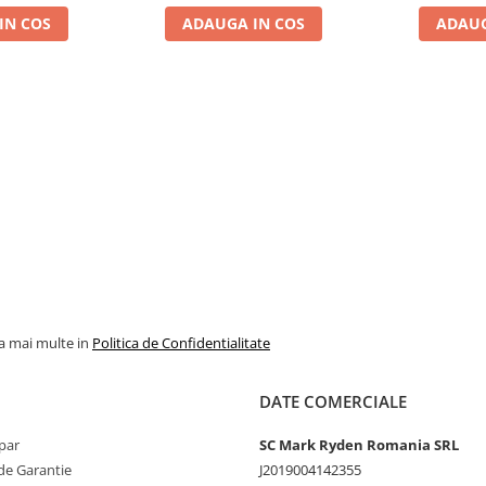
IN COS
ADAUGA IN COS
ADAUG
la mai multe in
Politica de Confidentialitate
DATE COMERCIALE
par
SC Mark Ryden Romania SRL
de Garantie
J2019004142355