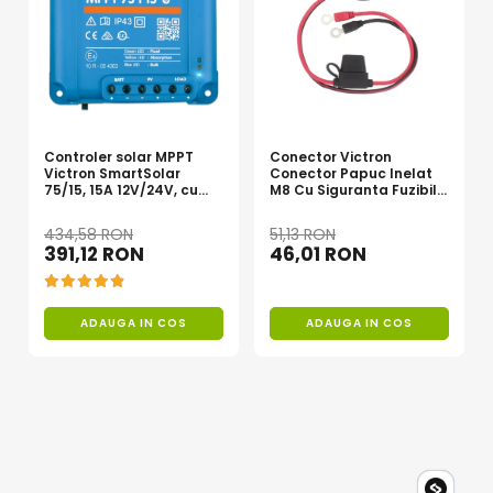
Controler solar MPPT
Conector Victron
Victron SmartSolar
Conector Papuc Inelat
75/15, 15A 12V/24V, cu
M8 Cu Siguranta Fuzibila
Bluetooth integrat
Ato De 30A Bpc900110014
M8, siguranta
434,58 RON
51,13 RON
(BPC900110014)
391,12 RON
46,01 RON
ADAUGA IN COS
ADAUGA IN COS