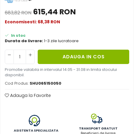
Acumulatori de stocare
615,44 RON
683,82 RON
Componente sisteme de balcon
Economisesti:
68,38
RON
In stoc
Durata de livrare:
1-3 zile lucratoare
ADAUGA IN COS
Promotie valabila in intervalul 14.05 - 31.08 in limita stocului
disponibil.
Cod Produs:
SHU065150050
Adauga la Favorite
TRANSPORT GRATUIT
ASISTENTA SPECIALIZATA
Beneficiezi de livrare