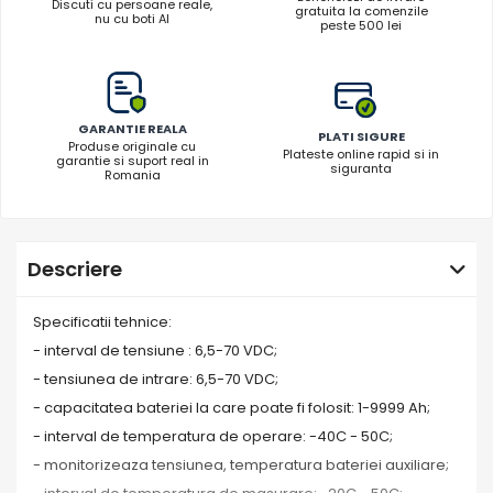
Discuti cu persoane reale,
gratuita la comenzile
nu cu boti AI
peste 500 lei
GARANTIE REALA
PLATI SIGURE
Produse originale cu
Plateste online rapid si in
garantie si suport real in
siguranta
Romania
Descriere
Specificatii tehnice:
- interval de tensiune : 6,5-70 VDC;
- tensiunea de intrare: 6,5-70 VDC;
- capacitatea bateriei la care poate fi folosit: 1-9999 Ah;
- interval de temperatura de operare: -40C - 50C;
- monitorizeaza tensiunea, temperatura bateriei auxiliare;