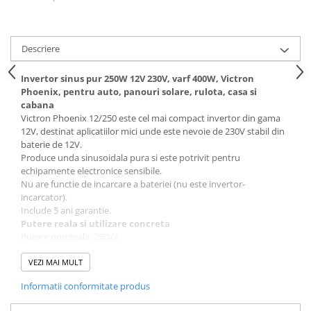
Descriere
Invertor sinus pur 250W 12V 230V, varf 400W, Victron
Phoenix, pentru auto, panouri solare, rulota, casa si
cabana
Victron Phoenix 12/250 este cel mai compact invertor din gama
12V, destinat aplicatiilor mici unde este nevoie de 230V stabil din
baterie de 12V.
Produce unda sinusoidala pura si este potrivit pentru
echipamente electronice sensibile.
Nu are functie de incarcare a bateriei (nu este invertor-
incarcator).
Include 5 ani garantie.
Putere reala si utilizare concreta
Putere nominala: 250VA
Putere continua reala: aproximativ 200W
Putere de varf: aproximativ 400W
VEZI MAI MULT
Este important: 250VA nu inseamna 250W continuu. Puterea
Informatii conformitate produs
reala sustinuta este in jur de 200W.
Ce poti alimenta concret: