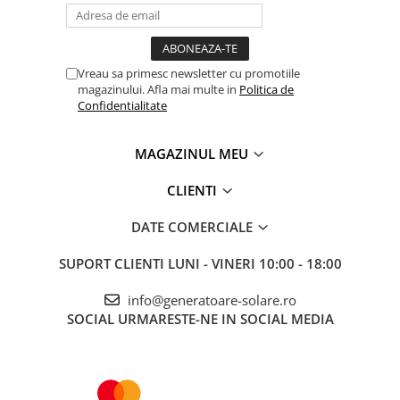
Acumulatori Gel
Acumulatori Moto
Vreau sa primesc newsletter cu promotiile
Electronice
magazinului. Afla mai multe in
Politica de
Invertoare Tensiune
Confidentialitate
Roboti Pornire Auto
Statii de incarcare vehicule
MAGAZINUL MEU
electrice
CLIENTI
UPS Centrale Termice
Stabilizatoare Tensiune
DATE COMERCIALE
Scule si aparate
SUPORT CLIENTI
LUNI - VINERI 10:00 - 18:00
Instrumente de masura
info@generatoare-solare.ro
Anemometre
SOCIAL
URMARESTE-NE IN SOCIAL MEDIA
Clampmetre
Detectoare
Multimetre Portabile
Tahometre