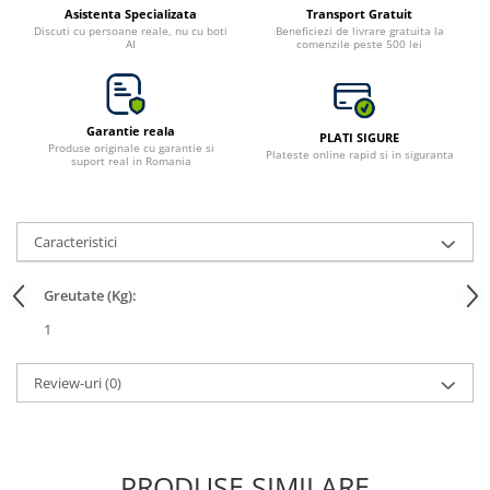
Asistenta Specializata
Transport Gratuit
Toate generatoarele
Discuti cu persoane reale, nu cu boti
Beneficiezi de livrare gratuita la
AI
comenzile peste 500 lei
Panouri Solare Pliabile
Cauta dupa marca
Bluetti
Garantie reala
PLATI SIGURE
EcoFlow
Produse originale cu garantie si
Plateste online rapid si in siguranta
suport real in Romania
Anker
Jackery
Oscal
Caracteristici
Pecron
Toate panourile portabile
Greutate (Kg):
Kituri solare pentru balcon
1
Frigidere Portabile
Componente Fotovoltaice
Review-uri
(0)
Incarcatoare solare
Incarcatoare solare MPPT
Incarcatoare solare PWM
PRODUSE SIMILARE