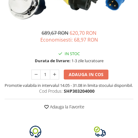
Oscal
Xtorm
Vezi toate statiile
Accesorii Statii de Alimentare
689,67 RON
620,70 RON
Kituri Generatoare Solare
Economisesti:
68,97
RON
Cauta dupa capacitate
Pana in 1000W
IN STOC
Durata de livrare:
1-3 zile lucratoare
Intre 1000-2000W
Intre 2000-3000W
ADAUGA IN COS
Peste 3000W
Cauta dupa marca
Promotie valabila in intervalul 14.05 - 31.08 in limita stocului disponibil.
Cod Produs:
SHP303204000
Bluetti
EcoFlow
Adauga la Favorite
Anker
Jackery
Pecron
Oscal