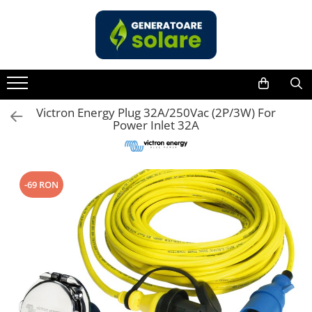
Toate Produsele
Acasa
Statii de Alimentare Portabile
Cauta dupa capacitate
Victron Energy Plug 32A/250Vac (2P/3W) For
Power Inlet 32A
Pana in 1000W
Intre 1000-2000W
Intre 2000-3000W
-69 RON
Peste 3000W
Cauta dupa marca
Bluetti
EcoFlow
Anker
Jackery
Pecron