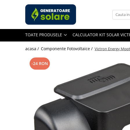
Toate Produsele
Acasa
TOATE PRODUSELE
CALCULATOR KIT SOLAR VIC
Statii de Alimentare Portabile
Cauta dupa capacitate
acasa /
Componente Fotovoltaice /
Victron Energy Mppt
Pana in 1000W
Intre 1000-2000W
-24 RON
Intre 2000-3000W
Peste 3000W
Cauta dupa marca
Bluetti
EcoFlow
Anker
Pecron
Oscal