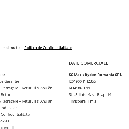
la mai multe in
Politica de Confidentialitate
DATE COMERCIALE
par
SC Mark Ryden Romania SRL
de Garantie
J2019004142355
 Retragere – Retururi și Anulări
RO41862011
e Retur
Str. Stiintei 4, sc. B, ap. 14
 Retragere – Retururi și Anulări
Timisoara, Timis
Produselor
e Confidentialitate
ookies
 conditii