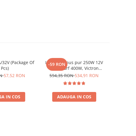
/32V (Package Of
Invertor sinus pur 250W 12V
Invertor 
-59 RON
-96 RO
 Pcs)
230V, varf 400W, Victron
230V, v
Phoenix, pentru auto, panouri
Phoenix, p
ON
57,52 RON
594,35 RON
534,91 RON
958,62
solare, rulota, casa si cabana
solare, ru
A IN COS
ADAUGA IN COS
ADA