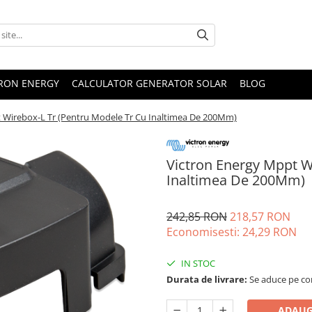
TRON ENERGY
CALCULATOR GENERATOR SOLAR
BLOG
 Wirebox-L Tr (Pentru Modele Tr Cu Inaltimea De 200Mm)
Victron Energy Mppt W
Inaltimea De 200Mm)
242,85 RON
218,57 RON
Economisesti:
24,29
RON
IN STOC
Durata de livrare:
Se aduce pe com
ADAUG