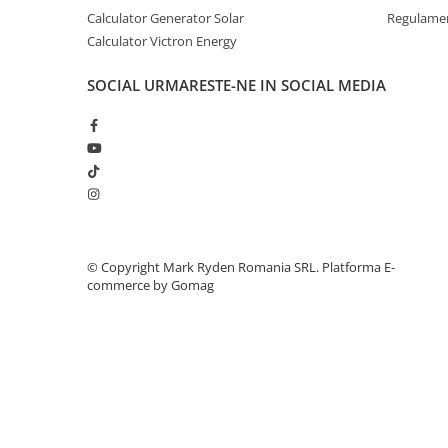
Invertoare Tensiune
Calculator Generator Solar
Regulamen
Roboti Pornire Auto
Calculator Victron Energy
Statii de incarcare vehicule
SOCIAL
URMARESTE-NE IN SOCIAL MEDIA
electrice
UPS Centrale Termice
Stabilizatoare Tensiune
Scule si aparate
Instrumente de masura
Anemometre
Clampmetre
©️ Copyright Mark Ryden Romania SRL.
Platforma E-
commerce by Gomag
Detectoare
Multimetre Portabile
Tahometre
Telemetre
Termometre
Testere
Multimetre de Banc