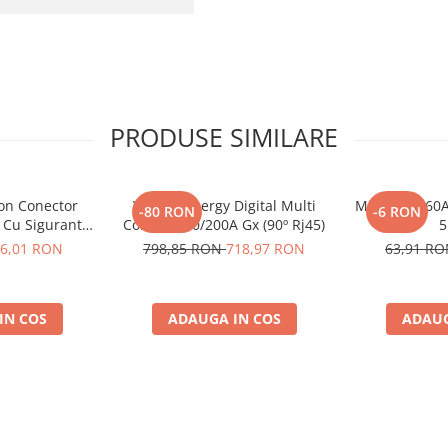
PRODUSE SIMILARE
ron Conector
Victron Energy Digital Multi
Midi-Fuse 60A
-80 RON
-6 RON
 Cu Siguranta
Control 200/200A Gx (90º Rj45)
5
to De 30A
6,01 RON
798,85 RON
718,97 RON
63,91 R
8, siguranta
10014)
IN COS
ADAUGA IN COS
ADAUG