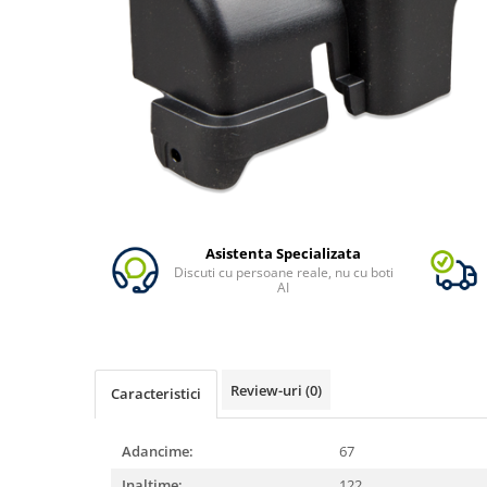
Vezi toate statiile
Accesorii Statii de Alimentare
Kituri Generatoare Solare
Cauta dupa capacitate
Pana in 1000W
Intre 1000-2000W
Intre 2000-3000W
Peste 3000W
Cauta dupa marca
Asistenta Specializata
Discuti cu persoane reale, nu cu boti
Bluetti
AI
EcoFlow
Anker
Pecron
Review-uri
(0)
Oscal
Caracteristici
Toate generatoarele
Adancime:
67
Panouri Solare Pliabile
Cauta dupa marca
Inaltime:
122