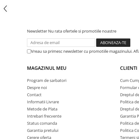
Protectii si izolatoare de baterii
Accesorii
Monitorizare si control
Convertoare DC - DC
Newsletter
Nu rata ofertele si promotiile noastre
Invertoare Off-grid
Incarcatoare de retea
Vreau sa primesc newsletter cu promotiile magazinului. Af
Acumulatori de stocare
MAGAZINUL MEU
CLIENTI
Componente sisteme de balcon
Iluminat solar
Program de sarbatori
Cum Cum
Acumulatori
Despre noi
Formular 
Acumulatori Standard Plumb
Contact
Dreptul de
Informatii Livrare
Politica d
Acumulatori Litiu
Metode de Plata
Dreptul de
Acumulatori Gel
Intrebari frecvente
Garantia 
Acumulatori Moto
Status comanda
Politica d
Garantia pretului
Politica C
Electronice
Cerere oferta
Termeni si