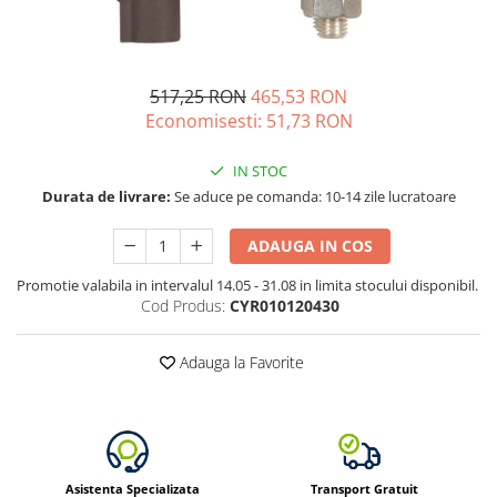
Vezi toate statiile
Accesorii Statii de Alimentare
Kituri Generatoare Solare
517,25 RON
465,53 RON
Cauta dupa capacitate
Economisesti:
51,73
RON
Pana in 1000W
Intre 1000-2000W
IN STOC
Intre 2000-3000W
Durata de livrare:
Se aduce pe comanda: 10-14 zile lucratoare
Peste 3000W
ADAUGA IN COS
Cauta dupa marca
Bluetti
Promotie valabila in intervalul 14.05 - 31.08 in limita stocului disponibil.
Cod Produs:
CYR010120430
EcoFlow
Anker
Adauga la Favorite
Pecron
Oscal
Toate generatoarele
Panouri Solare Pliabile
Asistenta Specializata
Transport Gratuit
Cauta dupa marca