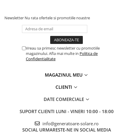
Invertoare Tensiune
Roboti Pornire Auto
Newsletter
Nu rata ofertele si promotiile noastre
Statii de incarcare vehicule
electrice
UPS Centrale Termice
Stabilizatoare Tensiune
Vreau sa primesc newsletter cu promotiile
magazinului. Afla mai multe in
Politica de
Scule si aparate
Confidentialitate
Instrumente de masura
Anemometre
MAGAZINUL MEU
Clampmetre
Detectoare
CLIENTI
Multimetre Portabile
DATE COMERCIALE
Tahometre
Telemetre
SUPORT CLIENTI
LUNI - VINERI 10:00 - 18:00
Termometre
info@generatoare-solare.ro
Testere
SOCIAL
URMARESTE-NE IN SOCIAL MEDIA
Multimetre de Banc