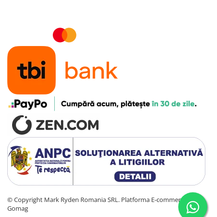
Accesorii instrumente de masura
Camere Termice
Luxmetru
Osciloscoape
Lichidare stoc
©️ Copyright Mark Ryden Romania SRL.
Platforma E-commerce by
Gomag