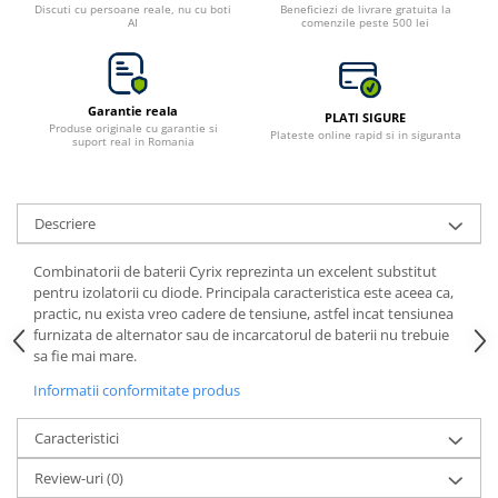
Discuti cu persoane reale, nu cu boti
Beneficiezi de livrare gratuita la
AI
comenzile peste 500 lei
Bluetti
EcoFlow
Anker
Garantie reala
Oscal
PLATI SIGURE
Produse originale cu garantie si
Plateste online rapid si in siguranta
suport real in Romania
Pecron
Toate panourile portabile
Kituri solare pentru balcon
Descriere
Frigidere Portabile
Componente Fotovoltaice
Combinatorii de baterii Cyrix reprezinta un excelent substitut
pentru izolatorii cu diode. Principala caracteristica este aceea ca,
Incarcatoare solare
practic, nu exista vreo cadere de tensiune, astfel incat tensiunea
Incarcatoare solare MPPT
furnizata de alternator sau de incarcatorul de baterii nu trebuie
sa fie mai mare.
Incarcatoare solare PWM
Interfete si cabluri
Informatii conformitate produs
Cabluri panouri fotovoltaice
Caracteristici
Cabluri pentru echipamente
fotovoltaice
Review-uri
(0)