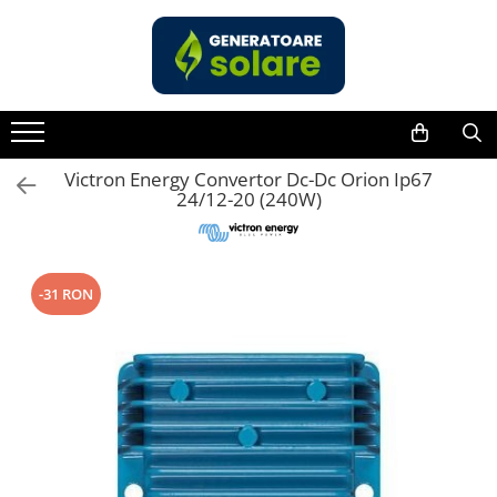
Toate Produsele
Acasa
Statii de Alimentare Portabile
Cauta dupa capacitate
Victron Energy Convertor Dc-Dc Orion Ip67
24/12-20 (240W)
Pana in 1000W
Intre 1000-2000W
Intre 2000-3000W
-31 RON
Peste 3000W
Cauta dupa marca
Bluetti
EcoFlow
Anker
Pecron
Oscal