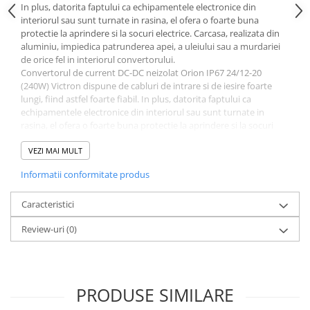
Protectii si izolatoare de baterii
In plus, datorita faptului ca echipamentele electronice din
interiorul sau sunt turnate in rasina, el ofera o foarte buna
Accesorii
protectie la aprindere si la socuri electrice. Carcasa, realizata din
Monitorizare si control
aluminiu, impiedica patrunderea apei, a uleiului sau a murdariei
de orice fel in interiorul convertorului.
Convertoare DC - DC
Convertorul de current DC-DC neizolat Orion IP67 24/12-20
(240W) Victron dispune de cabluri de intrare si de iesire foarte
Invertoare Off-grid
lungi, fiind astfel foarte fiabil. In plus, datorita faptului ca
Incarcatoare de retea
echipamentele electronice din interiorul sau sunt turnate in
rasina, el ofera o foarte buna protectie la aprindere si la socuri
Acumulatori de stocare
electrice.
Carcasa, realizata din aluminiu, impiedica patrunderea apei, a
VEZI MAI MULT
Componente sisteme de balcon
uleiului sau a murdariei de orice fel in interiorul convertorului.
Iluminat solar
Informatii conformitate produs
Convertorul de current DC-DC neizolat Orion IP67 24/12-20
(240W) Victron functioneaza ca un stabilizator de tensiune, avand
Acumulatori
performante de stabilizare mai modeste fata de stabilizatoarele
Caracteristici
Acumulatori Standard Plumb
de tensiune liniare. Convertorul DC-DC neizolat are o eficienta de
Review-uri
(0)
95% si un curent continuu maxim de iesire de 20 A.
Acumulatori Litiu
Acumulatori Gel
Selectie sp
e
cificatii tehnice:
Acumulatori Moto
Voltaj Baterie: 12/24V;
PRODUSE SIMILARE
Electronice
Tensiune de intrare (VDC): 15-40;
Curent maxim de incarcare: 20A;