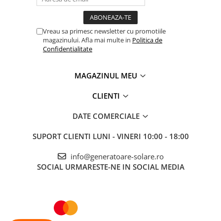
Accesorii instrumente de masura
Camere Termice
Vreau sa primesc newsletter cu promotiile
Luxmetru
magazinului. Afla mai multe in
Politica de
Confidentialitate
Osciloscoape
Lichidare stoc
MAGAZINUL MEU
CLIENTI
DATE COMERCIALE
SUPORT CLIENTI
LUNI - VINERI 10:00 - 18:00
info@generatoare-solare.ro
SOCIAL
URMARESTE-NE IN SOCIAL MEDIA