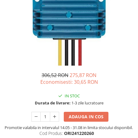
Vezi toate statiile
Accesorii Statii de Alimentare
Kituri Generatoare Solare
Cauta dupa capacitate
Pana in 1000W
Intre 1000-2000W
Intre 2000-3000W
Peste 3000W
Cauta dupa marca
306,52 RON
275,87 RON
Bluetti
Economisesti:
30,65
RON
EcoFlow
Anker
IN STOC
Pecron
Durata de livrare:
1-3 zile lucratoare
Oscal
ADAUGA IN COS
Toate generatoarele
Promotie valabila in intervalul 14.05 - 31.08 in limita stocului disponibil.
Panouri Solare Pliabile
Cod Produs:
ORI241220260
Cauta dupa marca