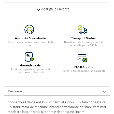
Bluetti
Adauga la Favorite
EcoFlow
Anker
Oscal
Pecron
Asistenta Specializata
Transport Gratuit
Toate panourile portabile
Discuti cu persoane reale, nu cu boti
Beneficiezi de livrare gratuita la
AI
comenzile peste 500 lei
Kituri solare pentru balcon
Frigidere Portabile
Componente Fotovoltaice
Garantie reala
PLATI SIGURE
Incarcatoare solare
Produse originale cu garantie si
Plateste online rapid si in siguranta
suport real in Romania
Incarcatoare solare MPPT
Incarcatoare solare PWM
Interfete si cabluri
Descriere
Cabluri panouri fotovoltaice
Convertorul de curent DC-DC neizolat Orion IP67 functioneaza ca
Cabluri pentru echipamente
un stabilizator de tensiune, avand performante de stabilizare mai
fotovoltaice
modeste fata de stabilizatoarele de tensiune liniare.