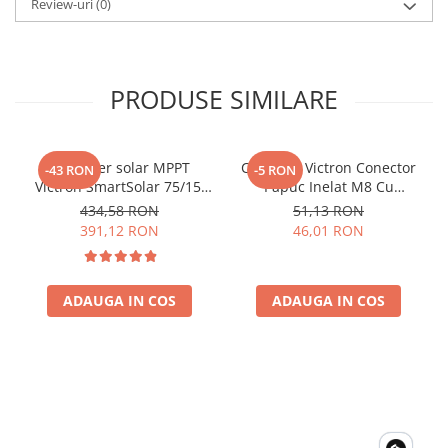
Review-uri
(0)
PRODUSE SIMILARE
Controler solar MPPT
Conector Victron Conector
-43 RON
-5 RON
Victron SmartSolar 75/15,
Papuc Inelat M8 Cu
15A 12V/24V, cu Bluetooth
Siguranta Fuzibila Ato De
434,58 RON
51,13 RON
integrat
30A Bpc900110014 M8,
391,12 RON
46,01 RON
siguranta (BPC900110014)
ADAUGA IN COS
ADAUGA IN COS