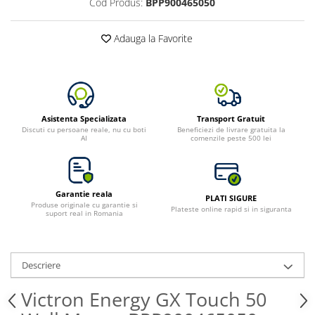
Cod Produs:
BPP900465050
Adauga la Favorite
Asistenta Specializata
Transport Gratuit
Discuti cu persoane reale, nu cu boti
Beneficiezi de livrare gratuita la
AI
comenzile peste 500 lei
Garantie reala
PLATI SIGURE
Produse originale cu garantie si
Plateste online rapid si in siguranta
suport real in Romania
Descriere
Victron Energy GX Touch 50