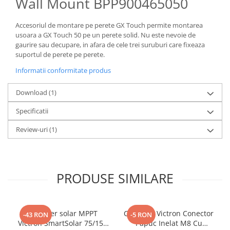
Wall Mount BPP900465050
Accesoriul de montare pe perete GX Touch permite montarea
usoara a GX Touch 50 pe un perete solid. Nu este nevoie de
gaurire sau decupare, in afara de cele trei suruburi care fixeaza
suportul de perete pe perete.
Informatii conformitate produs
Download (1)
Specificatii
Review-uri
(1)
PRODUSE SIMILARE
Controler solar MPPT
Conector Victron Conector
-43 RON
-5 RON
Victron SmartSolar 75/15,
Papuc Inelat M8 Cu