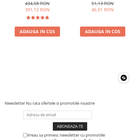
15A 12V/24V, cu Bluetooth
Siguranta Fuzibila Ato De
434,58 RON
51,13 RON
integrat
30A Bpc900110014 M8,
391,12 RON
46,01 RON
siguranta (BPC900110014)
ADAUGA IN COS
ADAUGA IN COS
Newsletter
Nu rata ofertele si promotiile noastre
Vreau sa primesc newsletter cu promotiile