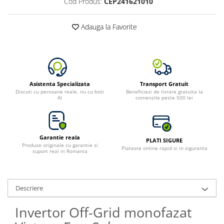
Cod Produs:
CEP241621010
Adauga la Favorite
Asistenta Specializata
Transport Gratuit
Discuti cu persoane reale, nu cu boti
Beneficiezi de livrare gratuita la
AI
comenzile peste 500 lei
Garantie reala
PLATI SIGURE
Produse originale cu garantie si
Plateste online rapid si in siguranta
suport real in Romania
Descriere
Invertor Off-Grid monofazat