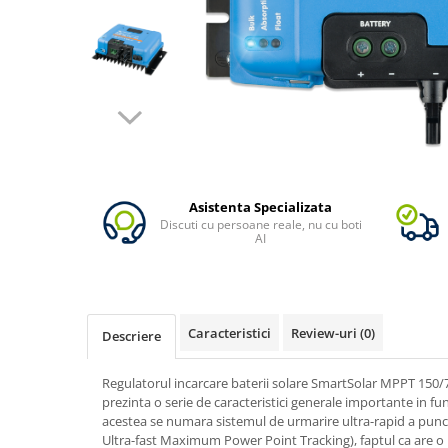
Vezi toate statiile
Accesorii Statii de Alimentare
Kituri Generatoare Solare
Cauta dupa capacitate
Pana in 1000W
Intre 1000-2000W
Intre 2000-3000W
Peste 3000W
Asistenta Specializata
Discuti cu persoane reale, nu cu boti
Cauta dupa marca
AI
Bluetti
EcoFlow
Anker
Caracteristici
Review-uri
(0)
Pecron
Descriere
Oscal
Regulatorul incarcare baterii solare SmartSolar MPPT 150
Toate generatoarele
prezinta o serie de caracteristici generale importante in f
Panouri Solare Pliabile
acestea se numara sistemul de urmarire ultra-rapid a pun
Ultra-fast Maximum Power Point Tracking), faptul ca are o p
Cauta dupa marca