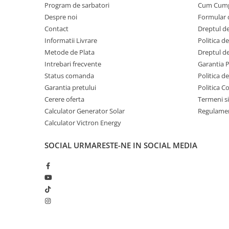
Invertoare Tensiune
Program de sarbatori
Cum Cum
Despre noi
Formular 
Roboti Pornire Auto
Contact
Dreptul de
Statii de incarcare vehicule
Informatii Livrare
Politica d
electrice
Metode de Plata
Dreptul de
UPS Centrale Termice
Intrebari frecvente
Garantia 
Status comanda
Politica d
Stabilizatoare Tensiune
Garantia pretului
Politica C
Scule si aparate
Cerere oferta
Termeni si
Instrumente de masura
Calculator Generator Solar
Regulamen
Anemometre
Calculator Victron Energy
Clampmetre
SOCIAL
URMARESTE-NE IN SOCIAL MEDIA
Detectoare
Multimetre Portabile
Tahometre
Telemetre
Termometre
Testere
Multimetre de Banc