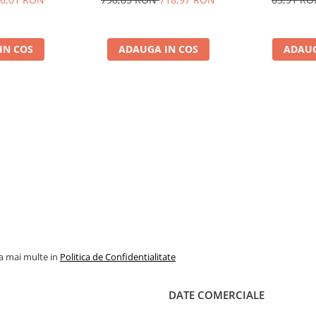
onecteaza o incarcare - prevenind
8, siguranta
nt: SmartSolar va incerca o
10014)
rioadele de vreme proasta - creste
succes acest lucru. Noi numim
IN COS
ADAUGA IN COS
ADAUG
 de sanatate si prelungeste
V-4000W;
ents/Datasheet-SmartSolar-
la mai multe in
Politica de Confidentialitate
 complete!
DATE COMERCIALE