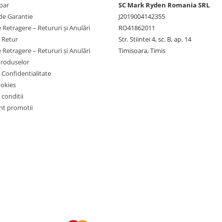
par
SC Mark Ryden Romania SRL
de Garantie
J2019004142355
 Retragere – Retururi și Anulări
RO41862011
e Retur
Str. Stiintei 4, sc. B, ap. 14
 Retragere – Retururi și Anulări
Timisoara, Timis
Produselor
e Confidentialitate
ookies
 conditii
t promotii