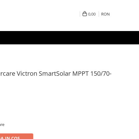
0,00
RON
arcare Victron SmartSolar MPPT 150/70-
are
A IN COS