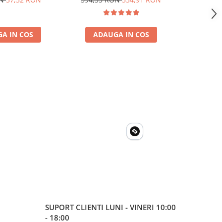
solare, rulota, casa si cabana
solare, ru
A IN COS
ADAUGA IN COS
ADA
SUPORT CLIENTI
LUNI - VINERI 10:00
- 18:00