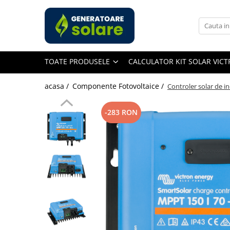
Toate Produsele
Acasa
TOATE PRODUSELE
CALCULATOR KIT SOLAR VIC
Statii de Alimentare Portabile
Cauta dupa capacitate
acasa /
Componente Fotovoltaice /
Controler solar de 
Pana in 1000W
Intre 1000-2000W
-283 RON
Intre 2000-3000W
Peste 3000W
Cauta dupa marca
Bluetti
EcoFlow
Anker
Pecron
Oscal