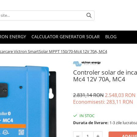
TRON ENERGY
CALCULATOR GENERATOR SOLAR
BLOG
incarcare Victron SmartSolar MPPT 150/70-Mc4 12V 70A, MC4
Controler solar de inc
Mc4 12V 70A, MC4
2.831,14 RON
2.548,03 RON
Economisesti:
283,11
RON
IN STOC
Durata de livrare:
1-3 zile lucrato
ADAUG