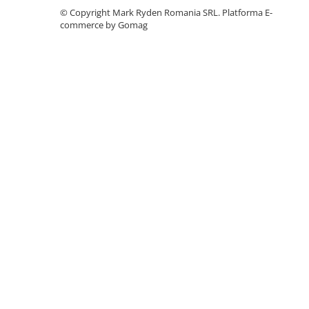
©️ Copyright Mark Ryden Romania SRL.
Platforma E-
Accesorii instrumente de masura
commerce by Gomag
Camere Termice
Luxmetru
Osciloscoape
Lichidare stoc