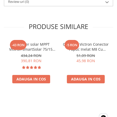
Review-uri
(0)
Dimensiune (mm) 235 x 108 x 65;
Greutate (Kg) 1.4;
Va rugam sa consultati cartea tehnica pentru detalii
PRODUSE SIMILARE
complete!
Atentie, nu contine cabluri pentru terminalele bateriei.
Controler solar MPPT
Conector Victron Conector
-43 RON
-5 RON
Victron SmartSolar 75/15,
Papuc Inelat M8 Cu
15A 12V/24V, cu Bluetooth
Siguranta Fuzibila Ato De
434,24 RON
51,09 RON
integrat
30A Bpc900110014 M8,
390,81 RON
45,98 RON
siguranta (BPC900110014)
ADAUGA IN COS
ADAUGA IN COS