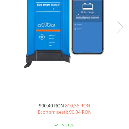
Acumulatori de stocare
Componente sisteme de balcon
900,40 RON
810,36 RON
Economisesti:
90,04
RON
IN STOC