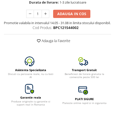
Durata de livrare:
1-3 zile lucratoare
ADAUGA IN COS
Promotie valabila in intervalul 14.05 - 31.08 in limita stocului disponibil.
Cod Produs:
BPC121544002
Adauga la Favorite
Asistenta Specializata
Transport Gratuit
Discuti cu persoane reale, nu cu boti
Beneficiezi de livrare gratuita la
AI
comenzile peste 500 lei
Garantie reala
PLATI SIGURE
Produse originale cu garantie si
Plateste online rapid si in siguranta
suport real in Romania