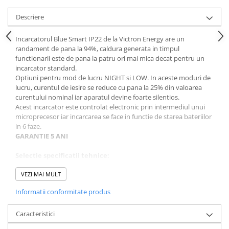
Descriere
Incarcatorul Blue Smart IP22 de la Victron Energy are un
randament de pana la 94%, caldura generata in timpul
functionarii este de pana la patru ori mai mica decat pentru un
incarcator standard.
Optiuni pentru mod de lucru NIGHT si LOW. In aceste moduri de
lucru, curentul de iesire se reduce cu pana la 25% din valoarea
curentului nominal iar aparatul devine foarte silentios.
Acest incarcator este controlat electronic prin intermediul unui
microprecesor iar incarcarea se face in functie de starea bateriilor
in 6 faze.
GARANTIE 5 ANI
Selectie spe
cificatii tehnice:
Voltaj Baterie: 12V;
Curent maxim de incarcare: 15A;
VEZI MAI MULT
Categorie de protectie: IP22;
Informatii conformitate produs
Conexiune Bluethooth: Da;
Eficienta: 93%;
Numar de iesiri: 3;
Caracteristici
Temperatura de operare
-40 to +60°C;