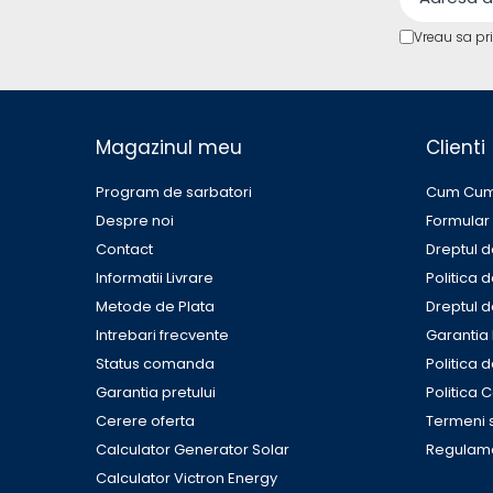
Telemetre
Vreau sa pr
Termometre
Testere
Multimetre de Banc
Accesorii instrumente de masura
Magazinul meu
Clienti
Camere Termice
Program de sarbatori
Cum Cu
Luxmetru
Despre noi
Formular
Osciloscoape
Contact
Dreptul d
Lichidare stoc
Informatii Livrare
Politica 
Metode de Plata
Dreptul d
Intrebari frecvente
Garantia
Status comanda
Politica 
Garantia pretului
Politica 
Cerere oferta
Termeni s
Calculator Generator Solar
Regulame
Calculator Victron Energy