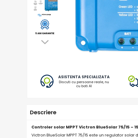
Oscal
Xtorm
Vezi toate statiile
Accesorii Statii de Alimentare
Kituri Generatoare Solare
Cauta dupa capacitate
Pana in 1000W
Intre 1000-2000W
Intre 2000-3000W
ASISTENTA SPECIALIZATA
Peste 3000W
Discuti cu persoane reale, nu
Cauta dupa marca
cu boti AI
Bluetti
EcoFlow
Anker
Descriere
Jackery
Pecron
Controler solar MPPT Victron BlueSolar 75/15 – 
Oscal
Victron BlueSolar MPPT 75/15 este un regulator solar d