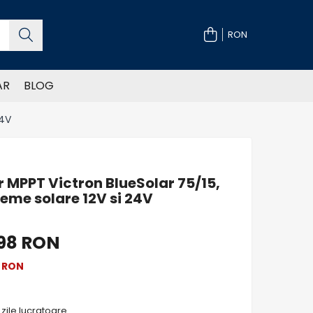
RON
AR
BLOG
24V
r MPPT Victron BlueSolar 75/15,
teme solare 12V si 24V
,98 RON
5
RON
 zile lucratoare