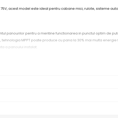
 75V, acest model este ideal pentru cabane mici, rulote, sisteme aut
ntul panourilor pentru a mentine functionarea in punctul optim de put
umina), tehnologia MPPT poate produce cu pana la 30% mai multa energie
nta a panoului instalat.
ectate sa nu depaseasca 75V.