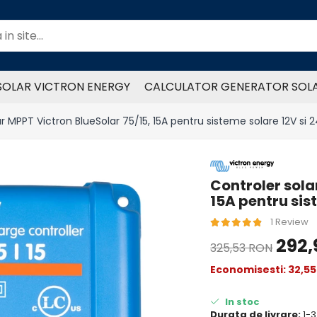
SOLAR VICTRON ENERGY
CALCULATOR GENERATOR SOL
r MPPT Victron BlueSolar 75/15, 15A pentru sisteme solare 12V si 
Controler sola
15A pentru sis
1 Review
292
325,53 RON
Economisesti:
32,5
In stoc
Durata de livrare:
1-3