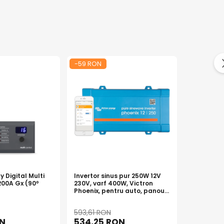
-59 RON
-169 RON
siva.
tabilita.
y Digital Multi
Invertor sinus pur 250W 12V
Modul Cen
200A Gx (90º
230V, varf 400W, Victron
Comunicar
Phoenix, pentru auto, panouri
BPP90045
solare, rulota, casa si
cabana
593,61 RON
1.691,47 
ON
534,25 RON
1.522,3