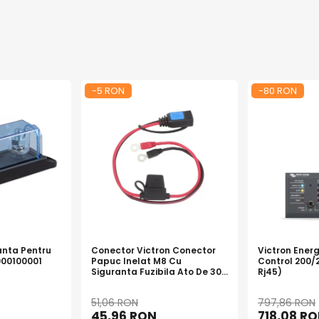
cvat, poate sustine:
-5 RON
-80 RON
usteaza pragurile de deconectare pentru a preveni descarcarea exce
ata a consumatorilor cand bateria ajunge la o tensiune minima pres
anta Pentru
Conector Victron Conector
Victron Energ
00100001
Papuc Inelat M8 Cu
Control 200/
Siguranta Fuzibila Ato De 30A
Rj45)
Bpc900110014 M8, siguranta
(BPC900110014)
51,06 RON
797,86 RON
45,96 RON
718,08 R