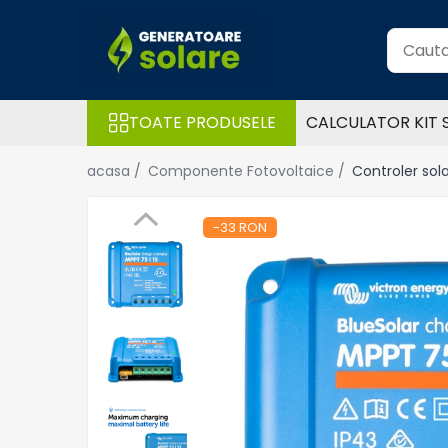
Toate Produsele
Acasa
TOATE PRODUSELE
CALCULATOR KIT 
Statii de Alimentare Portabile
Cauta dupa capacitate
acasa /
Componente Fotovoltaice /
Controler sola
Pana in 1000W
Intre 1000-2000W
-33 RON
Intre 2000-3000W
Peste 3000W
Cauta dupa marca
Bluetti
EcoFlow
Anker
Jackery
Pecron