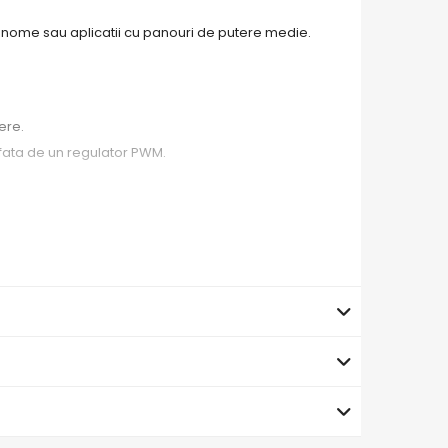
onome sau aplicatii cu panouri de putere medie.
ere.
 fata de un regulator PWM.