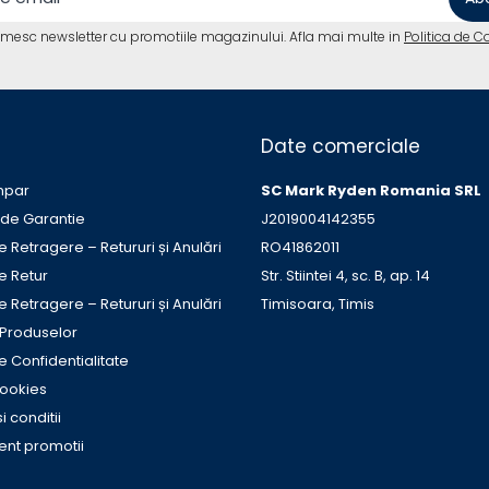
imesc newsletter cu promotiile magazinului. Afla mai multe in
Politica de C
Date comerciale
mpar
SC Mark Ryden Romania SRL
 de Garantie
J2019004142355
e Retragere – Retururi și Anulări
RO41862011
de Retur
Str. Stiintei 4, sc. B, ap. 14
e Retragere – Retururi și Anulări
Timisoara, Timis
 Produselor
de Confidentialitate
Cookies
i conditii
nt promotii