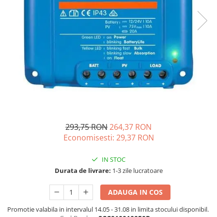
Acumulatori de stocare
Componente sisteme de balcon
293,75 RON
264,37 RON
Economisesti:
29,37
RON
IN STOC
Durata de livrare:
1-3 zile lucratoare
ADAUGA IN COS
Promotie valabila in intervalul 14.05 - 31.08 in limita stocului disponibil.