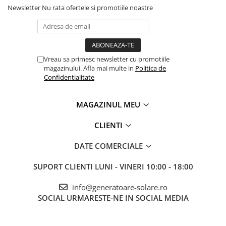
bulk
Newsletter
Nu rata ofertele si promotiile noastre
absorbtie
float
Include compensare automata cu temperatura pentru protejarea
bateriei.
Vreau sa primesc newsletter cu promotiile
Conectivitate si integrare
magazinului. Afla mai multe in
Politica de
Port comunicatie: VE.Direct
Confidentialitate
Bluetooth: optional (prin modul separat)
Iesire programabila DC: Da
MAGAZINUL MEU
Specificatii esentiale
Curent maxim incarcare: 10A
CLIENTI
Putere nominala PV: 145W (12V) / 290W (24V)
Tensiune maxima panouri: 75V
DATE COMERCIALE
Dimensiuni: 100 x 113 x 40 mm
Greutate: aproximativ 0.4 kg
Protectii: polaritate inversa, scurtcircuit, temperatura,
SUPORT CLIENTI
LUNI - VINERI 10:00 - 18:00
supratensiune
Este alegerea potrivita pentru sisteme solare compacte unde vrei
info@generatoare-solare.ro
eficienta MPPT si fiabilitate, fara a trece la modele de putere mai
SOCIAL
URMARESTE-NE IN SOCIAL MEDIA
mare.