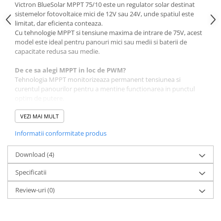
Victron BlueSolar MPPT 75/10 este un regulator solar destinat
sistemelor fotovoltaice mici de 12V sau 24V, unde spatiul este
limitat, dar eficienta conteaza.
Cu tehnologie MPPT si tensiune maxima de intrare de 75V, acest
model este ideal pentru panouri mici sau medii si baterii de
capacitate redusa sau medie.
De ce sa alegi MPPT in loc de PWM?
Tehnologia MPPT monitorizeaza permanent tensiunea si
curentul panourilor pentru a mentine functionarea in punctul
optim de putere.
In conditii reale (cer partial innorat, variatii de temperatura),
poate produce cu pana la 30% mai multa energie fata de un
VEZI MAI MULT
regulator PWM.
Informatii conformitate produs
Asta inseamna incarcare mai rapida si utilizare mai eficienta a
panoului instalat.
Download (4)
Compatibilitate si dimensionare
Specificatii
Tensiune baterie: 12V sau 24V
Curent maxim incarcare: 10A
Review-uri
(0)
Tensiune maxima panouri (Voc): 75V
Puterea recomandata a panourilor:
Sistem 12V: pana la aproximativ 145W
Sistem 24V: pana la aproximativ 290W