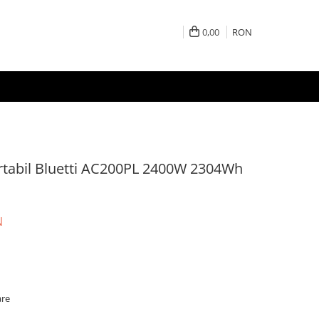
0,00
RON
ortabil Bluetti AC200PL 2400W 2304Wh
N
are