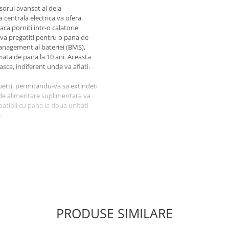
sorul avansat al deja
centrala electrica va ofera
ca porniti intr-o calatorie
 va pregatiti pentru o pana de
management al bateriei (BMS),
iata de pana la 10 ani. Aceasta
asca, indiferent unde va aflati.
uetti, permitandu-va sa extindeti
de alimentare suplimentara va
patibil cu pana la doua unitati
.
la AC200P L de la 0 la 80% in doar
 poate fi incarcata chiar si in
situatiile in care timpii de
ncarcare la modul standard sau
 faceti griji ca va supraincarcati
ctrice, ceainicele, uscatorul de
PRODUSE SIMILARE
t, permitandu-va sa ramaneti