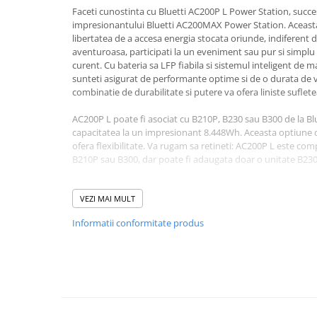
Faceti cunostinta cu Bluetti AC200P L Power Station, succe
Bluetti
impresionantului Bluetti AC200MAX Power Station. Aceasta 
EcoFlow
libertatea de a accesa energia stocata oriunde, indiferent da
aventuroasa, participati la un eveniment sau pur si simplu
Anker
curent. Cu bateria sa LFP fiabila si sistemul inteligent de 
Oscal
sunteti asigurat de performante optime si de o durata de v
Pecron
combinatie de durabilitate si putere va ofera liniste suflete
Toate panourile portabile
AC200P L poate fi asociat cu B210P, B230 sau B300 de la Bl
Kituri solare pentru balcon
capacitatea la un impresionant 8.448Wh. Aceasta optiune 
ofera flexibilitate. Va rugam sa retineti: AC200P L este com
Frigidere Portabile
B210P sau B300, dar poate fi adaugata doar o unitate B230
Componente Fotovoltaice
Datorita functiei de incarcare rapida, puteti incarca centra
Incarcatoare solare
60 de minute. Cu o putere mare de 2400 W, centrala electrica
VEZI MAI MULT
Incarcatoare solare MPPT
timp ce iti faci bagajele pentru urmatoarea calatorie. Pentru 
Informatii conformitate produs
incarcare rapid nu sunt cruciali, puteti reduce viteza de i
Incarcatoare solare PWM
silentios, maximizand durata de viata a bateriei.
Interfete si cabluri
Cu "Modul de ridicare a puterii" de 3.600 W, nu trebuie sa va
Cabluri panouri fotovoltaice
centrala electrica. Chiar si dispozitivele precum paturile ele
Cabluri pentru echipamente
par si alte aparate de incalzire pot fi alimentate fara efor
fotovoltaice
confortabil chiar si in cele mai solicitante conditii.