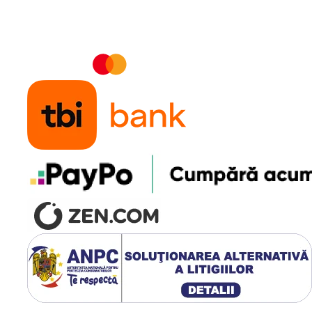
~4.6 ore
~230 ore
~6.6 ore
~9.2 ore
~11.5 ore
~51 ore
lui si conditiile de utilizare.
 bateria. Pentru echipamente cu