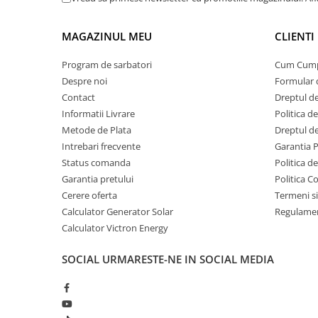
Invertoare Tensiune
Masina de cafea
1000
Roboti Pornire Auto
MAGAZINUL MEU
CLIENTI
Statii de incarcare vehicule
Fierbator de apa
1200
electrice
Program de sarbatori
Cum Cum
Despre noi
Formular 
Plita electrica portabila
1500
UPS Centrale Termice
Contact
Dreptul de
Stabilizatoare Tensiune
Cuptor cu microunde
1200
Informatii Livrare
Politica d
Scule si aparate
Metode de Plata
Dreptul de
Uscator de par
1600
Instrumente de masura
Intrebari frecvente
Garantia 
Masina de spalat (fara incalzire apa)
600
Status comanda
Politica d
Anemometre
Garantia pretului
Politica C
Pompa de apa (mica)
250
Clampmetre
Cerere oferta
Termeni si
Detectoare
Lanterna LED (camping)
5
Calculator Generator Solar
Regulamen
Multimetre Portabile
Calculator Victron Energy
Frigider auto portabil 12V (camping)
40
Tahometre
SOCIAL
URMARESTE-NE IN SOCIAL MEDIA
Telemetre
Ventilator portabil (camping)
10
Termometre
Incarcator solar telefon (camping)
3
Testere
Pompita electrica cort (camping)
20
Multimetre de Banc