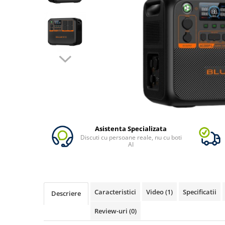
Vezi toate statiile
Accesorii Statii de Alimentare
Kituri Generatoare Solare
Cauta dupa capacitate
Pana in 1000W
Intre 1000-2000W
Intre 2000-3000W
Peste 3000W
Cauta dupa marca
Bluetti
Asistenta Specializata
Discuti cu persoane reale, nu cu boti
EcoFlow
AI
Anker
Pecron
Oscal
Caracteristici
Video
(1)
Specificatii
Descriere
Toate generatoarele
Panouri Solare Pliabile
Review-uri
(0)
Cauta dupa marca