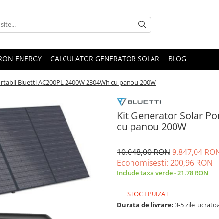
TRON ENERGY
CALCULATOR GENERATOR SOLAR
BLOG
Portabil Bluetti AC200PL 2400W 2304Wh cu panou 200W
Kit Generator Solar P
cu panou 200W
10.048,00 RON
9.847,04 RO
Economisesti:
200,96
RON
Include taxa verde - 21,78 RON
STOC EPUIZAT
Durata de livrare:
3-5 zile lucrato