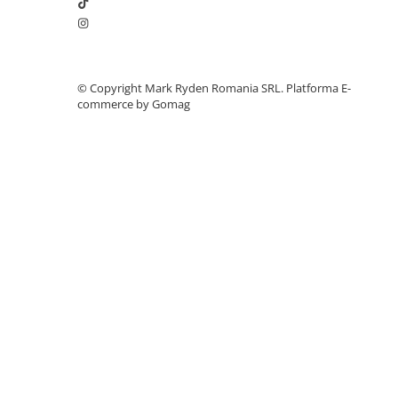
Accesorii instrumente de masura
Mini gratar electric portabil
500
(camping)
Camere Termice
Luxmetru
Boxa portabila bluetooth (camping)
10
©️ Copyright Mark Ryden Romania SRL.
Platforma E-
Osciloscoape
commerce by Gomag
Incarcare trotineta electrica
350
Lichidare stoc
Incarcare bicicleta electrica
250
PC Desktop (consum mediu)
200
Frigider portabil electric
45
Notite:
Valorile sunt estimative, reale depind de eficienta aparatu
Consumatorii mari (ex. fierbator, uscator) pot descarca rapid
functionare ciclica (frigidere, pompe), timpul real poate varia.