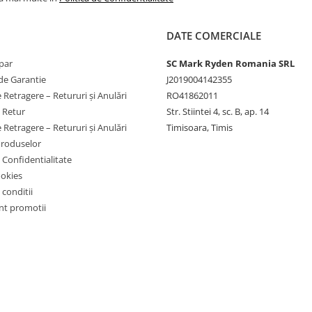
~2.3 ore / 9-10 utilizari
scurte
DATE COMERCIALE
~1.9 ore
par
SC Mark Ryden Romania SRL
de Garantie
J2019004142355
~1.5 ore
 Retragere – Retururi și Anulări
RO41862011
~1.9 ore
e Retur
Str. Stiintei 4, sc. B, ap. 14
 Retragere – Retururi și Anulări
Timisoara, Timis
~1.4 ore
Produselor
~3.8 cicluri
e Confidentialitate
ookies
~9.2 ore
 conditii
~460 ore
t promotii
~57 ore
~230 ore
~768 incarcari
~115 ore