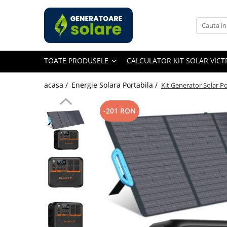
Toate Produsele
Acasa
TOATE PRODUSELE
CALCULATOR KIT SOLAR VIC
Statii de Alimentare Portabile
Cauta dupa capacitate
acasa /
Energie Solara Portabila /
Kit Generator Solar 
Pana in 1000W
Intre 1000-2000W
-201 RON
Intre 2000-3000W
Peste 3000W
Cauta dupa marca
Bluetti
EcoFlow
Anker
Pecron
Oscal