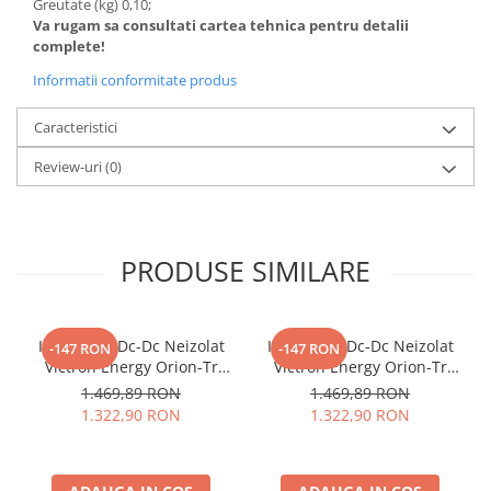
Protectii si izolatoare de baterii
Greutate (kg) 0,10;
Va rugam sa consultati cartea tehnica pentru detalii
Accesorii
complete!
Monitorizare si control
Informatii conformitate produs
Convertoare DC - DC
Caracteristici
Invertoare Off-grid
Review-uri
(0)
Incarcatoare de retea
Acumulatori de stocare
Componente sisteme de balcon
PRODUSE SIMILARE
Iluminat solar
Acumulatori
Acumulatori Standard Plumb
Incarcator Dc-Dc Neizolat
Incarcator Dc-Dc Neizolat
-147 RON
-147 RON
Victron Energy Orion-Tr
Victron Energy Orion-Tr
Acumulatori Litiu
Smart 12/24V 30A (360W)
Smart 12/24V 15A (360W)
1.469,89 RON
1.469,89 RON
Acumulatori Gel
Ori241236140
Ori122436140
1.322,90 RON
1.322,90 RON
Acumulatori Moto
Electronice