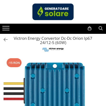
Toate Produsele
Acasa
Statii de Alimentare Portabile
Cauta dupa capacitate
Victron Energy Convertor Dc-Dc Orion Ip67
24/12-5 (60W)
Pana in 1000W
Intre 1000-2000W
Intre 2000-3000W
-15 RON
Peste 3000W
Cauta dupa marca
Bluetti
EcoFlow
Anker
Pecron
Oscal