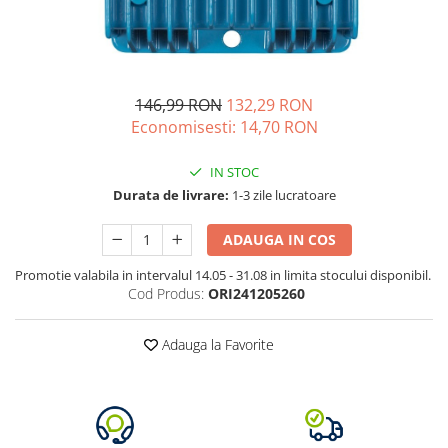
Vezi toate statiile
Accesorii Statii de Alimentare
Kituri Generatoare Solare
Cauta dupa capacitate
146,99 RON
132,29 RON
Pana in 1000W
Economisesti:
14,70
RON
Intre 1000-2000W
IN STOC
Intre 2000-3000W
Durata de livrare:
1-3 zile lucratoare
Peste 3000W
Cauta dupa marca
ADAUGA IN COS
Bluetti
Promotie valabila in intervalul 14.05 - 31.08 in limita stocului disponibil.
EcoFlow
Cod Produs:
ORI241205260
Anker
Pecron
Adauga la Favorite
Oscal
Toate generatoarele
Panouri Solare Pliabile
Cauta dupa marca