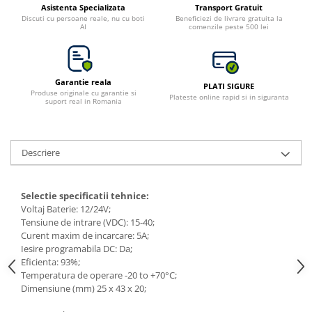
Asistenta Specializata
Transport Gratuit
Bluetti
Discuti cu persoane reale, nu cu boti
Beneficiezi de livrare gratuita la
AI
comenzile peste 500 lei
EcoFlow
Anker
Oscal
Garantie reala
PLATI SIGURE
Pecron
Produse originale cu garantie si
Plateste online rapid si in siguranta
suport real in Romania
Toate panourile portabile
Kituri solare pentru balcon
Frigidere Portabile
Descriere
Componente Fotovoltaice
Incarcatoare solare
Selectie sp
e
cificatii tehnice:
Incarcatoare solare MPPT
Voltaj Baterie: 12/24V;
Tensiune de intrare (VDC): 15-40;
Incarcatoare solare PWM
Curent maxim de incarcare: 5A;
Interfete si cabluri
Iesire programabila DC: Da;
Eficienta: 93%;
Cabluri panouri fotovoltaice
Temperatura de operare
-20 to +70°C;
Cabluri pentru echipamente
Dimensiune (mm) 25 x 43 x 20;
fotovoltaice