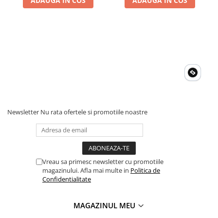
ADAUGA IN COS
ADAUGA IN COS
Invertoare Tensiune
Roboti Pornire Auto
Statii de incarcare vehicule
electrice
UPS Centrale Termice
Stabilizatoare Tensiune
Scule si aparate
Instrumente de masura
Newsletter
Nu rata ofertele si promotiile noastre
Anemometre
Clampmetre
Detectoare
Multimetre Portabile
Vreau sa primesc newsletter cu promotiile
Tahometre
magazinului. Afla mai multe in
Politica de
Telemetre
Confidentialitate
Termometre
Testere
MAGAZINUL MEU
Multimetre de Banc