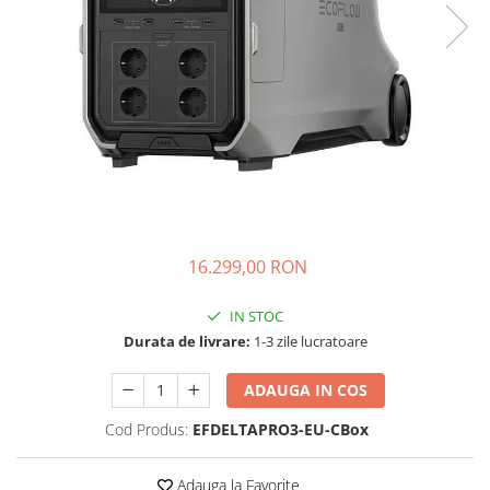
Vezi toate statiile
Accesorii Statii de Alimentare
Kituri Generatoare Solare
Cauta dupa capacitate
Pana in 1000W
Intre 1000-2000W
Intre 2000-3000W
Peste 3000W
Cauta dupa marca
16.299,00 RON
Bluetti
EcoFlow
IN STOC
Anker
Durata de livrare:
1-3 zile lucratoare
Pecron
ADAUGA IN COS
Oscal
Toate generatoarele
Cod Produs:
EFDELTAPRO3-EU-CBox
Panouri Solare Pliabile
Cauta dupa marca
Adauga la Favorite