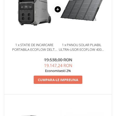
Protectii si izolatoare de baterii
Accesorii
Monitorizare si control
Convertoare DC - DC
Invertoare Off-grid
Incarcatoare de retea
1 x STATIE DE INCARCARE
1 x PANOU SOLAR PLIABIL
Acumulatori de stocare
PORTABILA ECOFLOW DELTA
ULTRA-USOR ECOFLOW 400W
PRO 3 4000W 4096WH
NEXTGEN
Componente sisteme de balcon
19.538,00 RON
Iluminat solar
19.147,24 RON
Economisesti 2%
Acumulatori
Acumulatori Standard Plumb
CUMPARA-LE IMPREUNA
Acumulatori Litiu
Acumulatori Gel
Acumulatori Moto
Electronice