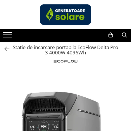
Toate Produsele
Acasa
Statii de Alimentare Portabile
Cauta dupa capacitate
Statie de incarcare portabila EcoFlow Delta Pro
3 4000W 4096Wh
Pana in 1000W
Intre 1000-2000W
Intre 2000-3000W
Peste 3000W
Cauta dupa marca
Bluetti
EcoFlow
Anker
Pecron
Oscal