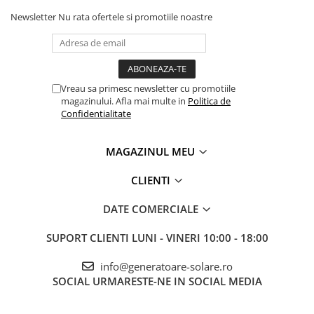
Newsletter
Nu rata ofertele si promotiile noastre
Laptop
60
~68 ore
TV LED 32"
50
~82 ore
Frigider normal + lada
150
~27 ore
frigorifica
Vreau sa primesc newsletter cu promotiile
magazinului. Afla mai multe in
Politica de
Cuptor cu microunde
1000
~4 ore
Confidentialitate
Masina de spalat rufe
500
~8 cicluri
MAGAZINUL MEU
(ciclu scurt)
Aparat de cafea
1000
~4 ore
CLIENTI
Centrala termica pe gaz
80
~51 ore
DATE COMERCIALE
(cu pompa)
SUPORT CLIENTI
LUNI - VINERI 10:00 - 18:00
Incalzitor electric mic
500
~8 ore
Trotineta electrica
info@generatoare-solare.ro
200
~20 ore
(incarcare)
SOCIAL
URMARESTE-NE IN SOCIAL MEDIA
Bicicleta electrica
250
~16 ore