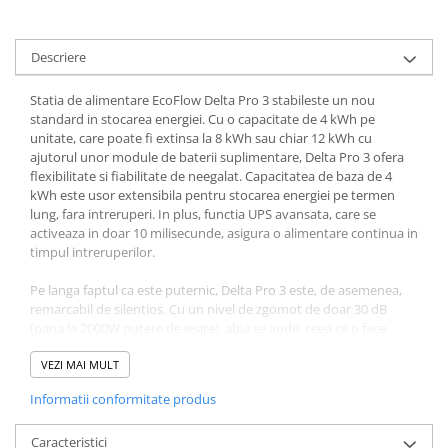
Accesorii instrumente de masura
Camere Termice
Descriere
Luxmetru
Statia de alimentare EcoFlow Delta Pro 3 stabileste un nou
Osciloscoape
standard in stocarea energiei. Cu o capacitate de 4 kWh pe
Lichidare stoc
unitate, care poate fi extinsa la 8 kWh sau chiar 12 kWh cu
ajutorul unor module de baterii suplimentare, Delta Pro 3 ofera
flexibilitate si fiabilitate de neegalat. Capacitatea de baza de 4
kWh este usor extensibila pentru stocarea energiei pe termen
lung, fara intreruperi. In plus, functia UPS avansata, care se
activeaza in doar 10 milisecunde, asigura o alimentare continua in
timpul intreruperilor.
Pe langa faptul ca este puternic, Delta Pro 3 este, de asemenea,
remarcabil de silentios. Cu un nivel de zgomot de doar 30 dB
(pana la 2000W putere de iesire), abia se aude, ceea ce o face
ideala pentru orice mediu. Statia de alimentare suporta o
capacitate maxima de incarcare de 7.000 W si, datorita
VEZI MAI MULT
tehnologiei Dual-PV, se poate incarca la o rata de pana la 2.600 W,
Informatii conformitate produs
permitand furnizarea rapida si eficienta de energie.
Delta Pro 3 exceleaza in versatilitate. Cu 6 metode de incarcare
Caracteristici