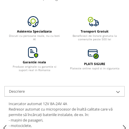
Asistenta Specializata
Transport Gratuit
Discuti cu persoane reale, nu cu boti
Beneficiezi de livrare gratuita la
AI
comenzile peste 500 lei
Garantie reala
PLATI SIGURE
Produse originale cu garantie si
Plateste online rapid si in siguranta
suport real in Romania
Descriere
Incarcator automat 12V 8A-24V 4A
Redresor automat cu microprocesor de înaltă calitate care vă
permite să încărcați bateriile instalate, de ex. în:
- mașini de pasageri,
- motociclete,