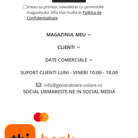
- baterii plumb-acid (SLA).
Vreau sa primesc newsletter cu promotiile
- Baterii cu electrolit umede
magazinului. Afla mai multe in
Politica de
Confidentialitate
SIGURANȚA UTILIZĂRII
Încărcătorul este echipat cu un cip inteligent care oprește
alimentarea în cazul unor situații nedorite care pot duce la pericol
MAGAZINUL MEU
și amenințare pentru sănătate și viață.
Procesorul protejează împotriva:
CLIENTI
- scurt circuit,
- supracurent,
DATE COMERCIALE
- supraîncălzire,
- tensiune prea mică
- prea multă tensiune
SUPORT CLIENTI
LUNI - VINERI 10:00 - 18:00
- conectarea inversă a cablurilor
info@generatoare-solare.ro
CABLURI DE CEA MAI BUNA CALITATE
SOCIAL
URMARESTE-NE IN SOCIAL MEDIA
Miezul de cupru pur al cablului și clemele crocodil acoperite cu
cauciuc asigură siguranța deplină a muncii și protecție împotriva
înghețului.
CARACTERISTICILE PRODUSULUI
Control cu ​​microprocesor, caracteristici inteligente de încărcare
Display LCD cu iluminare din spate
Menținerea funcției de încărcare