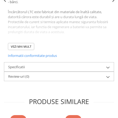
- bărci.
Încărcătorul LTC este fabricat din materiale de înaltă calitate,
datorită cărora este durabil și are u durata lungă de viata.
Protectiile de curent si termice aplicate maresc siguranta folosirii
incarcatorului, iar functia de regenerare a bateriei va permite sa
prelungiti durata de viata a acestuia.
MODUL VARĂ ȘI IARNA
Când încărcătorul detectează temperatura:
VEZI MAI MULT
- peste 28°C - modul de vară este activat,
Informatii conformitate produs
- sub 10°C - modul de iarnă este activat.
În funcție de temperatura detectată, pictograma
corespunzătoare va fi evidențiată pe ecran și încărcătorul va
Specificatii
încărca optim vehiculul/dispozitivul conectat.
Review-uri
(0)
DISPLAY LCD MULTIFUNCȚIONAL
Un afișaj LCD clar oferă utilizatorului toate informațiile despre
procesul de încărcare, inclusiv:
- afişajul tensiunii
PRODUSE SIMILARE
- afișarea intensității
- afişajul temperaturii
- afișarea stării de regenerare a bateriei
- afișarea unei notificări despre finalizarea lucrărilor