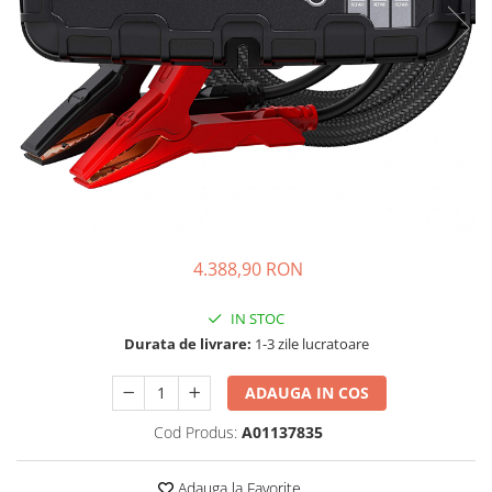
Oscal
Xtorm
Vezi toate statiile
Accesorii Statii de Alimentare
Kituri Generatoare Solare
Cauta dupa capacitate
Pana in 1000W
Intre 1000-2000W
Intre 2000-3000W
4.388,90 RON
Peste 3000W
Cauta dupa marca
IN STOC
Bluetti
Durata de livrare:
1-3 zile lucratoare
EcoFlow
ADAUGA IN COS
Anker
Jackery
Cod Produs:
A01137835
Pecron
Oscal
Adauga la Favorite