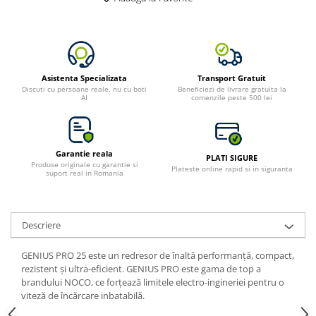
Toate generatoarele
Panouri Solare Pliabile
Cauta dupa marca
Bluetti
Asistenta Specializata
Transport Gratuit
Discuti cu persoane reale, nu cu boti
Beneficiezi de livrare gratuita la
EcoFlow
AI
comenzile peste 500 lei
Anker
Jackery
Oscal
Garantie reala
PLATI SIGURE
Pecron
Produse originale cu garantie si
Plateste online rapid si in siguranta
suport real in Romania
Toate panourile portabile
Kituri solare pentru balcon
Frigidere Portabile
Descriere
Componente Fotovoltaice
GENIUS PRO 25 este un redresor de înaltă performanță, compact,
Incarcatoare solare
rezistent și ultra-eficient. GENIUS PRO este gama de top a
Incarcatoare solare MPPT
brandului NOCO, ce forțează limitele electro-ingineriei pentru o
viteză de încărcare inbatabilă.
Incarcatoare solare PWM