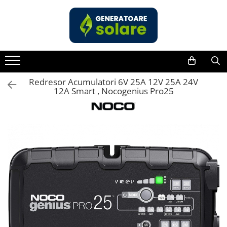
Toate Produsele
Acasa
Statii de Alimentare Portabile
Cauta dupa capacitate
Redresor Acumulatori 6V 25A 12V 25A 24V
12A Smart , Nocogenius Pro25
Pana in 1000W
Intre 1000-2000W
Intre 2000-3000W
Peste 3000W
Cauta dupa marca
Bluetti
EcoFlow
Anker
Jackery
Pecron