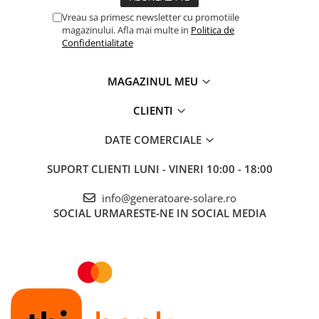
Supraîncălzire
Telemetre
Vreau sa primesc newsletter cu promotiile
Supraîncărcare
magazinului. Afla mai multe in
Politica de
Anti-scânteie
Termometre
Confidentialitate
Polaritate inversă
Testere
Clasă de protecție IP: IP20
Multimetre de Banc
MAGAZINUL MEU
Accesorii instrumente de masura
Camere Termice
CLIENTI
Luxmetru
DATE COMERCIALE
Osciloscoape
Lichidare stoc
SUPORT CLIENTI
LUNI - VINERI 10:00 - 18:00
info@generatoare-solare.ro
SOCIAL
URMARESTE-NE IN SOCIAL MEDIA