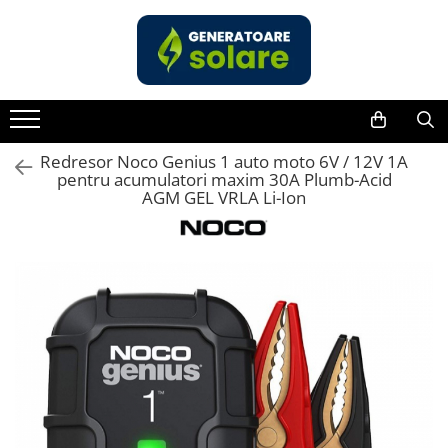
Toate Produsele
Acasa
Statii de Alimentare Portabile
Cauta dupa capacitate
Redresor Noco Genius 1 auto moto 6V / 12V 1A
pentru acumulatori maxim 30A Plumb-Acid
Pana in 1000W
AGM GEL VRLA Li-Ion
Intre 1000-2000W
Intre 2000-3000W
Peste 3000W
Cauta dupa marca
Bluetti
EcoFlow
Anker
Pecron
Oscal