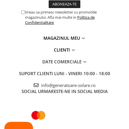
Circuit deschis
Accesorii instrumente de masura
Supraîncălzire
Vreau sa primesc newsletter cu promotiile
Supraîncărcare
Camere Termice
magazinului. Afla mai multe in
Politica de
Anti-scânteie
Luxmetru
Confidentialitate
Polaritate inversă
Clasă de protecție IP: IP65
Osciloscoape
Lichidare stoc
MAGAZINUL MEU
CLIENTI
DATE COMERCIALE
SUPORT CLIENTI
LUNI - VINERI 10:00 - 18:00
info@generatoare-solare.ro
SOCIAL
URMARESTE-NE IN SOCIAL MEDIA