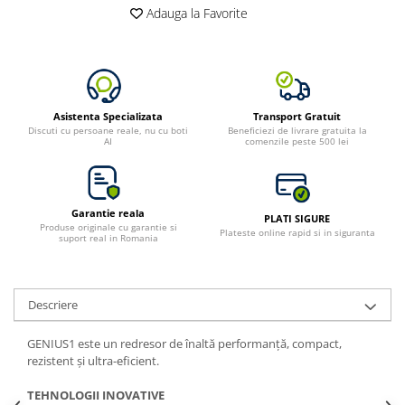
Adauga la Favorite
Bluetti
EcoFlow
Anker
Oscal
Pecron
Asistenta Specializata
Transport Gratuit
Discuti cu persoane reale, nu cu boti
Beneficiezi de livrare gratuita la
Toate panourile portabile
AI
comenzile peste 500 lei
Kituri solare pentru balcon
Frigidere Portabile
Garantie reala
Componente Fotovoltaice
PLATI SIGURE
Produse originale cu garantie si
Plateste online rapid si in siguranta
Incarcatoare solare
suport real in Romania
Incarcatoare solare MPPT
Incarcatoare solare PWM
Descriere
Interfete si cabluri
Cabluri panouri fotovoltaice
GENIUS1 este un redresor de înaltă performanță, compact,
rezistent și ultra-eficient.
Cabluri pentru echipamente
fotovoltaice
TEHNOLOGII INOVATIVE