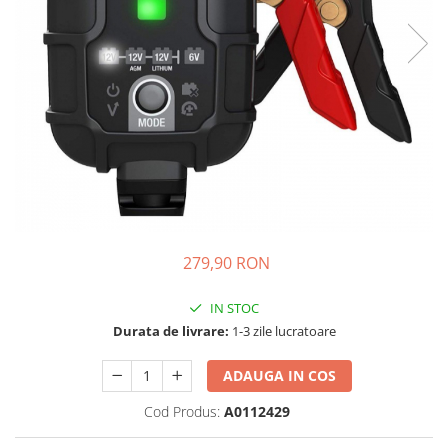
Vezi toate statiile
Accesorii Statii de Alimentare
Kituri Generatoare Solare
Cauta dupa capacitate
Pana in 1000W
Intre 1000-2000W
Intre 2000-3000W
Peste 3000W
Cauta dupa marca
Bluetti
279,90 RON
EcoFlow
Anker
IN STOC
Durata de livrare:
1-3 zile lucratoare
Pecron
Oscal
ADAUGA IN COS
Toate generatoarele
Cod Produs:
A0112429
Panouri Solare Pliabile
Cauta dupa marca