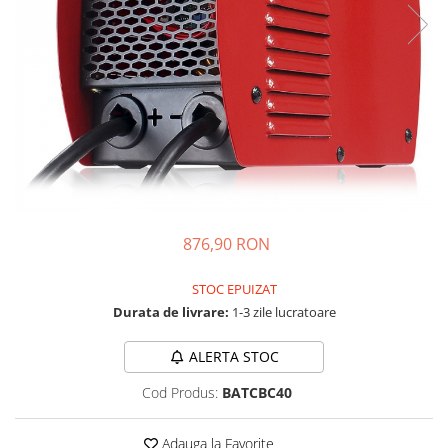
Vezi toate statiile
Accesorii Statii de Alimentare
Kituri Generatoare Solare
Cauta dupa capacitate
Pana in 1000W
Intre 1000-2000W
Intre 2000-3000W
Peste 3000W
Cauta dupa marca
876,90 RON
Bluetti
EcoFlow
STOC EPUIZAT
Anker
Durata de livrare:
1-3 zile lucratoare
Pecron
ALERTA STOC
Oscal
Toate generatoarele
Cod Produs:
BATCBC40
Panouri Solare Pliabile
Adauga la Favorite
Cauta dupa marca