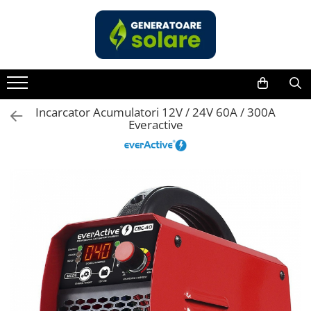
Toate Produsele
Acasa
Statii de Alimentare Portabile
Cauta dupa capacitate
Incarcator Acumulatori 12V / 24V 60A / 300A
Everactive
Pana in 1000W
Intre 1000-2000W
Intre 2000-3000W
Peste 3000W
Cauta dupa marca
Bluetti
EcoFlow
Anker
Pecron
Oscal