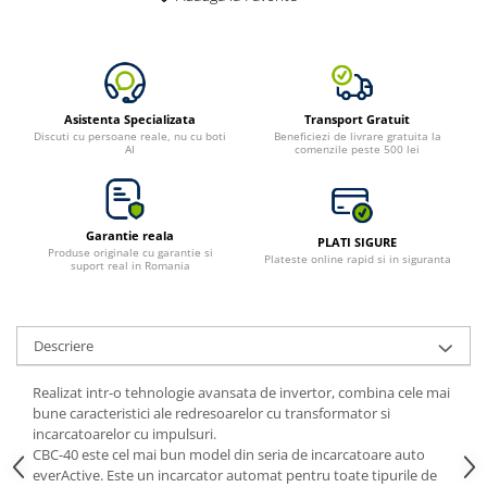
Bluetti
EcoFlow
Anker
Oscal
Asistenta Specializata
Transport Gratuit
Discuti cu persoane reale, nu cu boti
Beneficiezi de livrare gratuita la
Pecron
AI
comenzile peste 500 lei
Toate panourile portabile
Kituri solare pentru balcon
Frigidere Portabile
Garantie reala
PLATI SIGURE
Produse originale cu garantie si
Componente Fotovoltaice
Plateste online rapid si in siguranta
suport real in Romania
Incarcatoare solare
Incarcatoare solare MPPT
Descriere
Incarcatoare solare PWM
Interfete si cabluri
Realizat intr-o tehnologie avansata de invertor, combina cele mai
Cabluri panouri fotovoltaice
bune caracteristici ale redresoarelor cu transformator si
incarcatoarelor cu impulsuri.
Cabluri pentru echipamente
CBC-40 este cel mai bun model din seria de incarcatoare auto
fotovoltaice
everActive. Este un incarcator automat pentru toate tipurile de