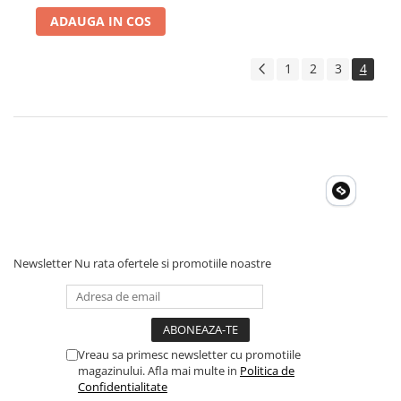
Toate generatoarele
ADAUGA IN COS
Panouri Solare Pliabile
Cauta dupa marca
1
2
3
4
Bluetti
EcoFlow
Anker
Jackery
Oscal
Pecron
Toate panourile portabile
Kituri solare pentru balcon
Newsletter
Nu rata ofertele si promotiile noastre
Frigidere Portabile
Componente Fotovoltaice
Incarcatoare solare
Vreau sa primesc newsletter cu promotiile
Incarcatoare solare MPPT
magazinului. Afla mai multe in
Politica de
Incarcatoare solare PWM
Confidentialitate