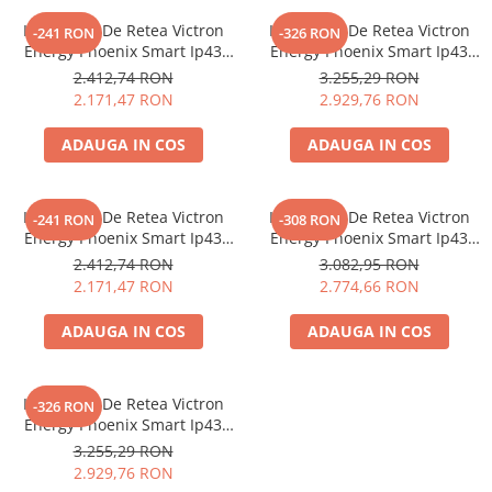
Oscal
Incarcator De Retea Victron
Incarcator De Retea Victron
-241 RON
-326 RON
Xtorm
Energy Phoenix Smart Ip43
Energy Phoenix Smart Ip43
Vezi toate statiile
Charger 12/30 (1+1)
Charger 12/50 (3)
2.412,74 RON
3.255,29 RON
Accesorii Statii de Alimentare
2.171,47 RON
2.929,76 RON
Kituri Generatoare Solare
ADAUGA IN COS
ADAUGA IN COS
Cauta dupa capacitate
Pana in 1000W
Incarcator De Retea Victron
Incarcator De Retea Victron
Intre 1000-2000W
-241 RON
-308 RON
Energy Phoenix Smart Ip43
Energy Phoenix Smart Ip43
Intre 2000-3000W
Charger 24/16 (1+1)
Charger 24/25 (1+1)
2.412,74 RON
3.082,95 RON
Peste 3000W
2.171,47 RON
2.774,66 RON
Cauta dupa marca
ADAUGA IN COS
ADAUGA IN COS
Bluetti
EcoFlow
Anker
Incarcator De Retea Victron
-326 RON
Jackery
Energy Phoenix Smart Ip43
Charger 24/25 (3)
3.255,29 RON
Pecron
2.929,76 RON
Oscal