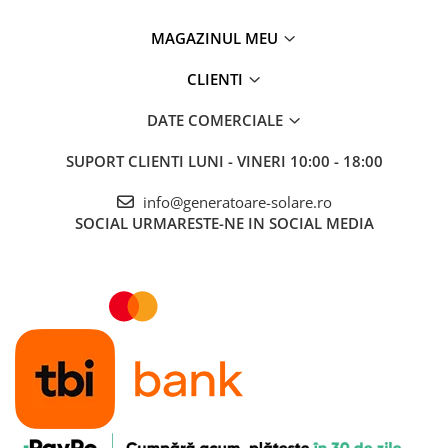
Interfete si cabluri
Cabluri panouri fotovoltaice
MAGAZINUL MEU
Cabluri pentru echipamente
CLIENTI
fotovoltaice
Protectii si izolatoare de baterii
DATE COMERCIALE
Accesorii
SUPORT CLIENTI
LUNI - VINERI 10:00 - 18:00
Monitorizare si control
Convertoare DC - DC
info@generatoare-solare.ro
SOCIAL
URMARESTE-NE IN SOCIAL MEDIA
Invertoare Off-grid
Incarcatoare de retea
Acumulatori de stocare
Componente sisteme de balcon
Iluminat solar
Acumulatori
Acumulatori Standard Plumb
Acumulatori Litiu