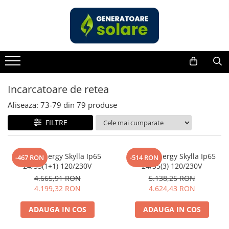
Toate Produsele
Acasa
Statii de Alimentare Portabile
Cauta dupa capacitate
Incarcatoare de retea
Pana in 1000W
Afiseaza:
73-
79
din
79
produse
Intre 1000-2000W
FILTRE
Intre 2000-3000W
Peste 3000W
Cauta dupa marca
Victron Energy Skylla Ip65
Victron Energy Skylla Ip65
-467 RON
-514 RON
24/35(1+1) 120/230V
24/35(3) 120/230V
Bluetti
4.665,91 RON
5.138,25 RON
EcoFlow
4.199,32 RON
4.624,43 RON
Anker
Jackery
ADAUGA IN COS
ADAUGA IN COS
Pecron