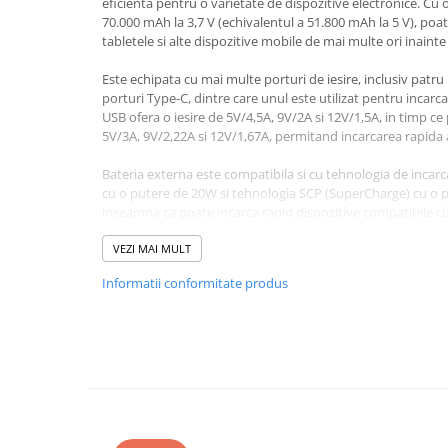
eficienta pentru o varietate de dispozitive electronice. Cu
70.000 mAh la 3,7 V (echivalentul a 51.800 mAh la 5 V), poa
Bluetti
tabletele si alte dispozitive mobile de mai multe ori inainte 
EcoFlow
Anker
Este echipata cu mai multe porturi de iesire, inclusiv patr
porturi Type-C, dintre care unul este utilizat pentru incarca
Oscal
USB ofera o iesire de 5V/4,5A, 9V/2A si 12V/1,5A, in timp ce
Pecron
5V/3A, 9V/2,22A si 12V/1,67A, permitand incarcarea rapida a
Toate panourile portabile
Bateria externa este compatibila si cu tehnologia de incar
Kituri solare pentru balcon
cu o putere de 20W si tehnologia SCP (SuperCharge) cu o p
inseamna ca poate incarca rapid dispozitive compatibile cu
Frigidere Portabile
Componente Fotovoltaice
Un indicator digital integrat permite monitorizarea usoara 
VEZI MAI MULT
Incarcatoare solare
bateriei externe, iar cablul Type-C de 100 de centimetri inc
Informatii conformitate produs
incarcare. Bateria externa include si o lanterna incorpora
Incarcatoare solare MPPT
greutate rezonabila, PMPB7020 este usor de transportat i
Incarcatoare solare PWM
in timpul deplasarii.
Interfete si cabluri
Specificații tehnice
Cabluri panouri fotovoltaice
Capacitate: 70.000 mAh la 3,7 V / 51.800 mAh la 5 V
Ieșire USB: 5 V/4,5 A, 9 V/2 A, 12 V/1,5 A
Cabluri pentru echipamente
Ieșire Type-C: 5 V/3 A, 9 V/2,22 A, 12 V/1,67 A
fotovoltaice
Putere totală: 20 W PD, 22,5 W SCP