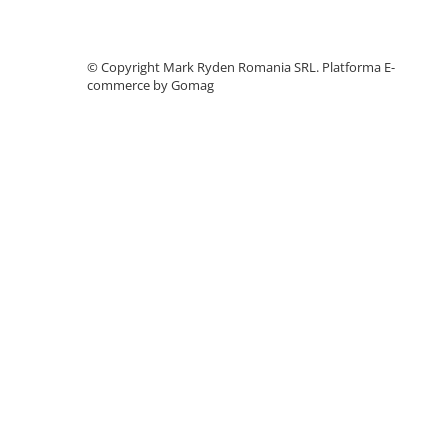
Accesorii instrumente de masura
Camere Termice
©️ Copyright Mark Ryden Romania SRL.
Platforma E-
Luxmetru
commerce by Gomag
Osciloscoape
Lichidare stoc