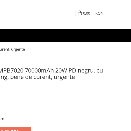
0,00
RON
urent, urgente
PMPB7020 70000mAh 20W PD negru, cu
ng, pene de curent, urgente
are