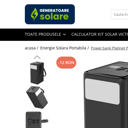
Toate Produsele
Acasa
TOATE PRODUSELE
CALCULATOR KIT SOLAR VIC
Statii de Alimentare Portabile
Cauta dupa capacitate
acasa /
Energie Solara Portabila /
Power bank Platinet 
Pana in 1000W
Intre 1000-2000W
-12 RON
Intre 2000-3000W
Peste 3000W
Cauta dupa marca
Bluetti
EcoFlow
Anker
Pecron
Oscal