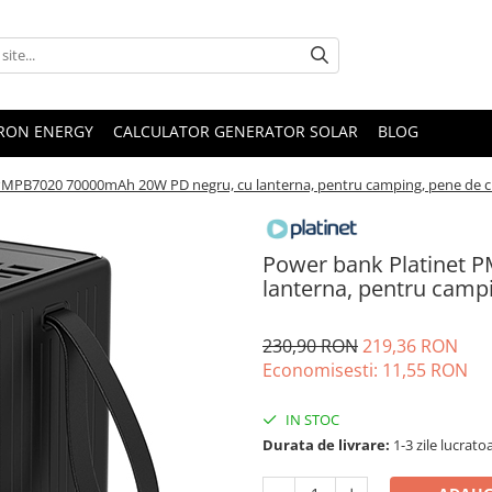
TRON ENERGY
CALCULATOR GENERATOR SOLAR
BLOG
PMPB7020 70000mAh 20W PD negru, cu lanterna, pentru camping, pene de c
Power bank Platinet 
lanterna, pentru campi
230,90 RON
219,36 RON
Economisesti:
11,55
RON
IN STOC
Durata de livrare:
1-3 zile lucrato