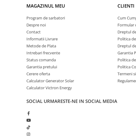
Invertoare Tensiune
Laptop (daca este compatibil cu incarcare
30
MAGAZINUL MEU
CLIENTI
20W PD)
Roboti Pornire Auto
Program de sarbatori
Cum Cum
Statii de incarcare vehicule
Camera de supraveghere IP
5
Despre noi
Formular 
electrice
Contact
Dreptul de
Air fryer
1400
UPS Centrale Termice
Informatii Livrare
Politica d
Stabilizatoare Tensiune
Metode de Plata
Dreptul de
Prajitor de paine
900
Intrebari frecvente
Garantia 
Scule si aparate
Status comanda
Politica d
Instrumente de masura
Cuptor cu microunde
1000
Garantia pretului
Politica C
Anemometre
Cerere oferta
Termeni si
Clampmetre
Calculator Generator Solar
Regulamen
Detectoare
Calculator Victron Energy
Note:
Multimetre Portabile
Putere maxima limitata la 20W (PD), destinat incarcarilor
SOCIAL
URMARESTE-NE IN SOCIAL MEDIA
Tahometre
Dispozitive mari (electrocasnice peste 50W) NU sunt co
Ideal pentru camping, urgente, calatorii, zone fara cure
Telemetre
Termometre
Daca ai nevoie de estimari pentru alte dispozitive sa
ajutam!
Testere
Multimetre de Banc