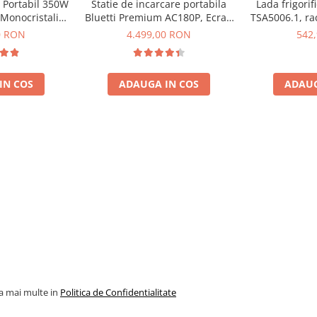
c Portabil 350W
Statie de incarcare portabila
Lada frigorif
 Monocristalin,
Bluetti Premium AC180P, Ecran
TSA5006.1, rac
cienta 23.4%,
LCD, 1800W, 1440Wh, LiFePO4,
alimentare br
0 RON
4.499,00 RON
542
il
Putere varf 2700W
priza 230V, c
IN COS
ADAUGA IN COS
ADAUG
 si durata estimata (timp
ic
Timp estimativ cu 268Wh
~53.6 ore / incarcari
multiple
~134 ore
~26.8 ore
~67 ore
la mai multe in
Politica de Confidentialitate
~89.3 ore