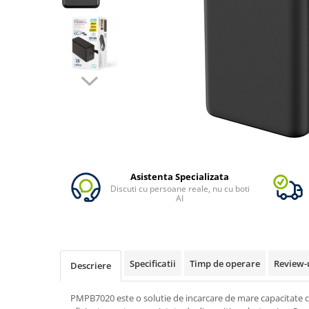
Vezi toate statiile
Accesorii Statii de Alimentare
Kituri Generatoare Solare
Cauta dupa capacitate
Pana in 1000W
Intre 1000-2000W
Intre 2000-3000W
Peste 3000W
Cauta dupa marca
Bluetti
Asistenta Specializata
Discuti cu persoane reale, nu cu boti
EcoFlow
AI
Anker
Pecron
Oscal
Specificatii
Timp de operare
Review-
Descriere
Toate generatoarele
Panouri Solare Pliabile
PMPB7020 este o solutie de incarcare de mare capacitate ca
Cauta dupa marca