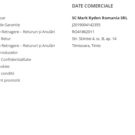
~8.9 ore
DATE COMERCIALE
par
SC Mark Ryden Romania SRL
~53.6 ore
de Garantie
J2019004142355
 Retragere – Retururi și Anulări
RO41862011
Incompatibil (putere prea
mare)
e Retur
Str. Stiintei 4, sc. B, ap. 14
 Retragere – Retururi și Anulări
Timisoara, Timis
Incompatibil (putere prea
Produselor
mare)
e Confidentialitate
Incompatibil (putere prea
ookies
mare)
 conditii
t promotii
 usoare si dispozitivelor mici.
mpatibile.
nt.
u combinatii, suntem aici sa te