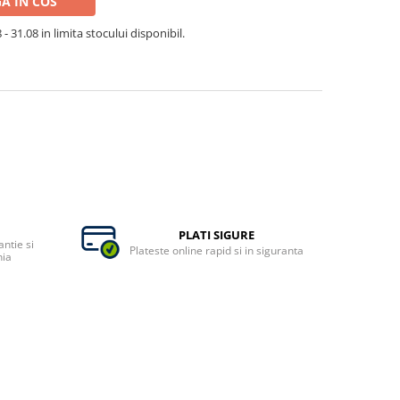
A IN COS
- 31.08 in limita stocului disponibil.
PLATI SIGURE
ntie si
Plateste online rapid si in siguranta
nia