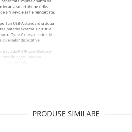
 o capacitate impresionanta de
te incarca smartphone-urile,
de a fi nevoie sa fie reincarcata.
u porturi USB-A standard si doua
rea bateriei externe. Porturile
 portul Type-C ofera o iesire de
 diverselor dispozitive.
care rapida PD (Power Delivery)
utere de 22,5W, ceea ce
 aceste tehnologii.
a nivelului de incarcare ramas al
lus ofera o solutie convenabila de
ta. Cu dimensiuni compacte si o
n geanta, mentinandu-va incarcat
PRODUSE SIMILARE