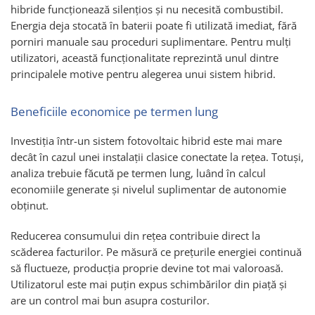
hibride funcționează silențios și nu necesită combustibil.
Energia deja stocată în baterii poate fi utilizată imediat, fără
porniri manuale sau proceduri suplimentare. Pentru mulți
utilizatori, această funcționalitate reprezintă unul dintre
principalele motive pentru alegerea unui sistem hibrid.
Beneficiile economice pe termen lung
Investiția într-un sistem fotovoltaic hibrid este mai mare
decât în cazul unei instalații clasice conectate la rețea. Totuși,
analiza trebuie făcută pe termen lung, luând în calcul
economiile generate și nivelul suplimentar de autonomie
obținut.
Reducerea consumului din rețea contribuie direct la
scăderea facturilor. Pe măsură ce prețurile energiei continuă
să fluctueze, producția proprie devine tot mai valoroasă.
Utilizatorul este mai puțin expus schimbărilor din piață și
are un control mai bun asupra costurilor.