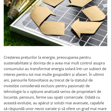
Acumulatori de stocare
Componente sisteme de balcon
Creșterea prețurilor la energie, preocuparea pentru
sustenabilitate și dorința de a avea mai mult control asupra
consumului au transformat energia solară într-un subiect de
interes pentru tot mai multe gospodării și afaceri. În ultimii
ani, panourile fotovoltaice au trecut de la statutul de
investiție considerată exclusiv pentru pasionații de
tehnologie la o opțiune analizată serios de proprietarii de
locuințe, pensiuni, ferme sau spații comerciale. Odată cu
această evoluție, au apărut și soluții mai avansate, capabile
să răspundă unor nevoi variate și să ofere un grad mai mare