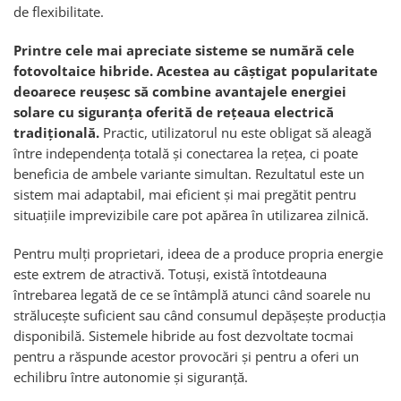
de flexibilitate.
Printre cele mai apreciate sisteme se numără cele
fotovoltaice hibride. Acestea au câștigat popularitate
deoarece reușesc să combine avantajele energiei
solare cu siguranța oferită de rețeaua electrică
tradițională.
Practic, utilizatorul nu este obligat să aleagă
între independența totală și conectarea la rețea, ci poate
beneficia de ambele variante simultan. Rezultatul este un
sistem mai adaptabil, mai eficient și mai pregătit pentru
situațiile imprevizibile care pot apărea în utilizarea zilnică.
Pentru mulți proprietari, ideea de a produce propria energie
este extrem de atractivă. Totuși, există întotdeauna
întrebarea legată de ce se întâmplă atunci când soarele nu
strălucește suficient sau când consumul depășește producția
disponibilă. Sistemele hibride au fost dezvoltate tocmai
pentru a răspunde acestor provocări și pentru a oferi un
echilibru între autonomie și siguranță.