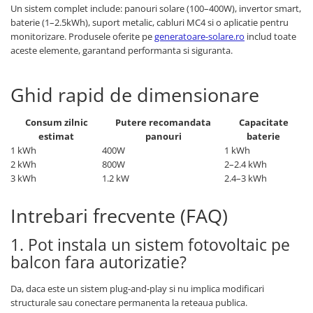
Un sistem complet include: panouri solare (100–400W), invertor smart,
baterie (1–2.5kWh), suport metalic, cabluri MC4 si o aplicatie pentru
monitorizare. Produsele oferite pe
generatoare-solare.ro
includ toate
aceste elemente, garantand performanta si siguranta.
Ghid rapid de dimensionare
Consum zilnic
Putere recomandata
Capacitate
estimat
panouri
baterie
1 kWh
400W
1 kWh
2 kWh
800W
2–2.4 kWh
3 kWh
1.2 kW
2.4–3 kWh
Intrebari frecvente (FAQ)
1. Pot instala un sistem fotovoltaic pe
balcon fara autorizatie?
Da, daca este un sistem plug-and-play si nu implica modificari
structurale sau conectare permanenta la reteaua publica.