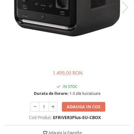
Oscal
Xtorm
Vezi toate statiile
Accesorii Statii de Alimentare
Kituri Generatoare Solare
Cauta dupa capacitate
Pana in 1000W
Intre 1000-2000W
Intre 2000-3000W
1.499,00 RON
Peste 3000W
Cauta dupa marca
IN STOC
Bluetti
Durata de livrare:
1-3 zile lucratoare
EcoFlow
ADAUGA IN COS
Anker
Jackery
Cod Produs:
EFRIVER3Plus-EU-CBOX
Pecron
Oscal
Adauga la Favorite