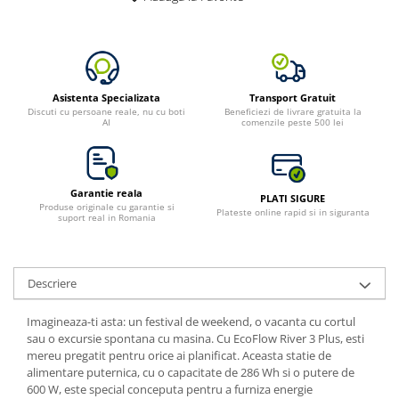
Toate generatoarele
Panouri Solare Pliabile
Cauta dupa marca
Bluetti
Asistenta Specializata
Transport Gratuit
Discuti cu persoane reale, nu cu boti
Beneficiezi de livrare gratuita la
EcoFlow
AI
comenzile peste 500 lei
Anker
Jackery
Oscal
Garantie reala
PLATI SIGURE
Pecron
Produse originale cu garantie si
Plateste online rapid si in siguranta
suport real in Romania
Toate panourile portabile
Kituri solare pentru balcon
Frigidere Portabile
Descriere
Componente Fotovoltaice
Imagineaza-ti asta: un festival de weekend, o vacanta cu cortul
Incarcatoare solare
sau o excursie spontana cu masina. Cu EcoFlow River 3 Plus, esti
mereu pregatit pentru orice ai planificat. Aceasta statie de
Incarcatoare solare MPPT
alimentare puternica, cu o capacitate de 286 Wh si o putere de
Incarcatoare solare PWM
600 W, este special conceputa pentru a furniza energie