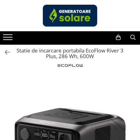
Toate Produsele
Acasa
Statii de Alimentare Portabile
Cauta dupa capacitate
Statie de incarcare portabila EcoFlow River 3
Plus, 286 Wh, 600W
Pana in 1000W
Intre 1000-2000W
Intre 2000-3000W
Peste 3000W
Cauta dupa marca
Bluetti
EcoFlow
Anker
Jackery
Pecron