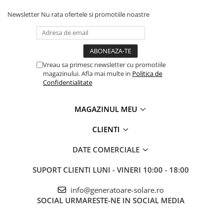
Boxa portabila
10
~28 ore
Telemetre
bluetooth
Newsletter
Nu rata ofertele si promotiile noastre
Termometre
Cooler electric
45
~6.3 ore
Testere
camping
Multimetre de Banc
Incarcare trotineta
200
~1.4 ore
Accesorii instrumente de masura
Vreau sa primesc newsletter cu promotiile
electrica
magazinului. Afla mai multe in
Politica de
Camere Termice
Confidentialitate
Incarcare bicicleta
250
~1.1 ore
Luxmetru
electrica
Osciloscoape
MAGAZINUL MEU
Lichidare stoc
Valorile sunt aproximative si pot varia in functie de consumul real al
dispozitivelor, nivelul de incarcare si alti factori.
CLIENTI
DATE COMERCIALE
SUPORT CLIENTI
LUNI - VINERI 10:00 - 18:00
info@generatoare-solare.ro
SOCIAL
URMARESTE-NE IN SOCIAL MEDIA