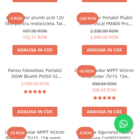
Acumulatori de stocare
Componente sisteme de balcon
Acumulator plumb acid 12V
Panou Solar Portabil Pliabil
-5 RON
-240 RON
7Ah, pentru motocicleta, fara
400W, Oscal PM400 Pro,
mentenanta, 100 x 160 x 90
Monocristalin, ETFE, IP67
107,90 RON
2.330,00 RON
mm
102,51 RON
2.090,00 RON
ADAUGA IN COS
ADAUGA IN COS
Panou Fotovoltaic Portabil
Controler solar MPPT Victron
-43 RON
350W Bluetti PV350 V2,
SmartSolar 75/15, 15A
Monocristalin, MC4, ETFE,
12V/24V, cu Bluetooth integrat
3.599,00 RON
434,04 RON
Eficienta 23.4%, Pliabil
390,63 RON
ADAUGA IN COS
ADAUGA IN COS
Controler solar MPPT Victron
Suport De Siguranta Pentru
-33 RON
-8 RON
BlueSolar 75/15, 15A pentru
Mega-Fuse Cip000100001