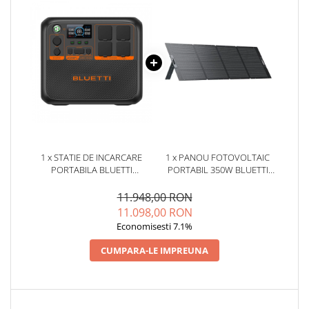
1 x STATIE DE INCARCARE
1 x PANOU FOTOVOLTAIC
PORTABILA BLUETTI
PORTABIL 350W BLUETTI
PREMIUM AC200PL, ECRAN
PV350 V2, MONOCRISTALIN,
LCD, 2400W, 2304WH,
MC4, ETFE, EFICIENTA 23.4%,
11.948,00 RON
LIFEPO4, PUTERE DE VARF
PLIABIL
11.098,00 RON
2500W
Economisesti 7.1%
CUMPARA-LE IMPREUNA