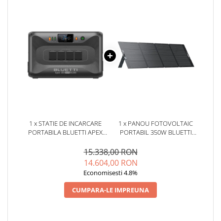
1 x STATIE DE INCARCARE
1 x PANOU FOTOVOLTAIC
PORTABILA BLUETTI APEX
PORTABIL 350W BLUETTI
300, 3840W, 2765WH, PENTRU
PV350 V2, MONOCRISTALIN,
BACKUP ACASA
MC4, ETFE, EFICIENTA 23.4%,
15.338,00 RON
PLIABIL
14.604,00 RON
Economisesti 4.8%
CUMPARA-LE IMPREUNA