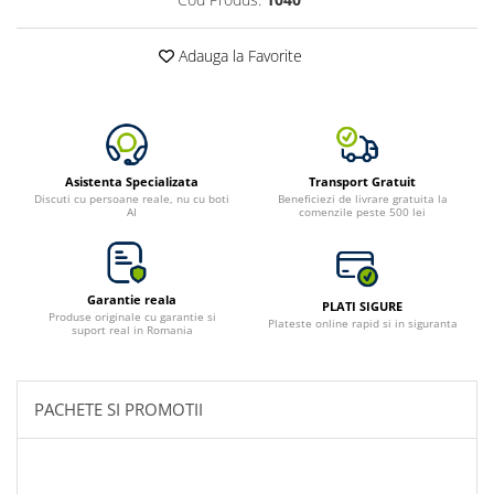
Adauga la Favorite
Asistenta Specializata
Transport Gratuit
Discuti cu persoane reale, nu cu boti
Beneficiezi de livrare gratuita la
AI
comenzile peste 500 lei
Garantie reala
PLATI SIGURE
Produse originale cu garantie si
Plateste online rapid si in siguranta
suport real in Romania
PACHETE SI PROMOTII