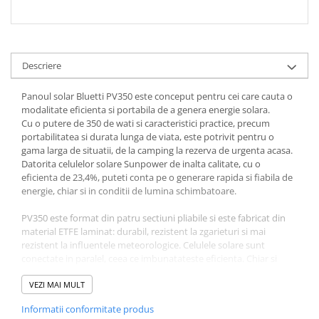
Descriere
Panoul solar Bluetti PV350 este conceput pentru cei care cauta o
modalitate eficienta si portabila de a genera energie solara.
Cu o putere de 350 de wati si caracteristici practice, precum
portabilitatea si durata lunga de viata, este potrivit pentru o
gama larga de situatii, de la camping la rezerva de urgenta acasa.
Datorita celulelor solare Sunpower de inalta calitate, cu o
eficienta de 23,4%, puteti conta pe o generare rapida si fiabila de
energie, chiar si in conditii de lumina schimbatoare.
PV350 este format din patru sectiuni pliabile si este fabricat din
material ETFE laminat: durabil, rezistent la zgarieturi si mai
rezistent la influentele meteorologice. Celulele solare sunt
conectate in paralel, ceea ce imbunatateste eficienta. Chiar si
atunci cand parti ale panoului sunt umbrite.
VEZI MAI MULT
Un suport incorporat in partea din spate faciliteaza orientarea
Informatii conformitate produs
corecta a panoului catre soare. Cand este desfacut, panoul