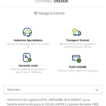
Cod Produs:
URZ3428
Toate generatoarele
Panouri Solare Pliabile
Adauga la Favorite
Cauta dupa marca
Bluetti
EcoFlow
Anker
Asistenta Specializata
Transport Gratuit
Jackery
Discuti cu persoane reale, nu cu boti
Beneficiezi de livrare gratuita la
AI
comenzile peste 500 lei
Oscal
Pecron
Toate panourile portabile
Garantie reala
PLATI SIGURE
Kituri solare pentru balcon
Produse originale cu garantie si
Plateste online rapid si in siguranta
suport real in Romania
Frigidere Portabile
Componente Fotovoltaice
Incarcatoare solare
Descriere
Incarcatoare solare MPPT
Alimentare de urgenta (UPS), URZ3428B, de la KEMOT, pura,
Incarcatoare solare PWM
baterie externa de pana la 100 Ah (24VDC) si putere de iesire 1400