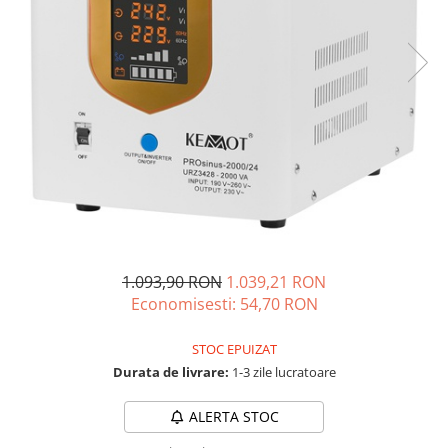
Oscal
Xtorm
Vezi toate statiile
Accesorii Statii de Alimentare
Kituri Generatoare Solare
Cauta dupa capacitate
Pana in 1000W
Intre 1000-2000W
Intre 2000-3000W
Peste 3000W
Cauta dupa marca
1.093,90 RON
1.039,21 RON
Economisesti:
54,70
RON
Bluetti
EcoFlow
STOC EPUIZAT
Anker
Durata de livrare:
1-3 zile lucratoare
Jackery
Pecron
ALERTA STOC
Oscal