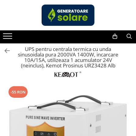
Toate Produsele
Acasa
Statii de Alimentare Portabile
Cauta dupa capacitate
UPS pentru centrala termica cu unda
sinusoidala pura 2000VA 1400W, incarcare
Pana in 1000W
10A/15A, utilizeaza 1 acumulator 24V
(neinclus), Kemot Prosinus URZ3428 Alb
Intre 1000-2000W
Intre 2000-3000W
Peste 3000W
Cauta dupa marca
-55 RON
Bluetti
EcoFlow
Anker
Jackery
Pecron