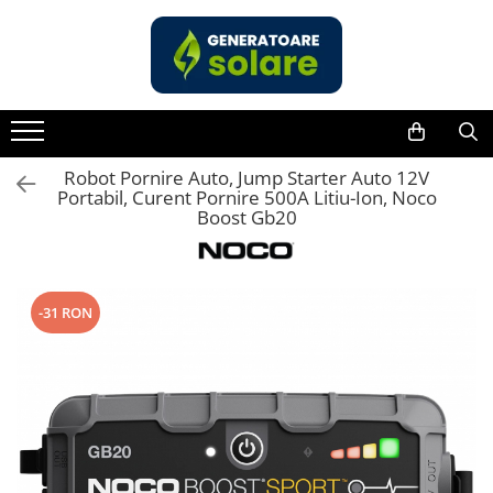
Toate Produsele
Acasa
Statii de Alimentare Portabile
Cauta dupa capacitate
Robot Pornire Auto, Jump Starter Auto 12V
Portabil, Curent Pornire 500A Litiu-Ion, Noco
Pana in 1000W
Boost Gb20
Intre 1000-2000W
Intre 2000-3000W
Peste 3000W
-31 RON
Cauta dupa marca
Bluetti
EcoFlow
Anker
Jackery
Pecron