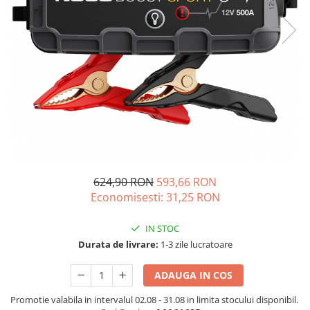
Oscal
Xtorm
Vezi toate statiile
Accesorii Statii de Alimentare
Kituri Generatoare Solare
Cauta dupa capacitate
Pana in 1000W
Intre 1000-2000W
Intre 2000-3000W
Peste 3000W
624,90 RON
593,66 RON
Cauta dupa marca
Economisesti:
31,25
RON
Bluetti
IN STOC
EcoFlow
Durata de livrare:
1-3 zile lucratoare
Anker
Jackery
ADAUGA IN COS
Pecron
Promotie valabila in intervalul 02.08 - 31.08 in limita stocului disponibil.
Oscal