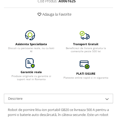
Cod Produs:
A0061625
Toate generatoarele
Panouri Solare Pliabile
Adauga la Favorite
Cauta dupa marca
Bluetti
EcoFlow
Anker
Asistenta Specializata
Transport Gratuit
Jackery
Discuti cu persoane reale, nu cu boti
Beneficiezi de livrare gratuita la
AI
comenzile peste 500 lei
Oscal
Pecron
Toate panourile portabile
Garantie reala
PLATI SIGURE
Kituri solare pentru balcon
Produse originale cu garantie si
Plateste online rapid si in siguranta
suport real in Romania
Frigidere Portabile
Componente Fotovoltaice
Incarcatoare solare
Descriere
Incarcatoare solare MPPT
Robot de pornire litiu-ion portabil GB20 ce livreaza 500 A pentru a
Incarcatoare solare PWM
porni o baterie auto descărcată, în câteva secunde. Este un robot