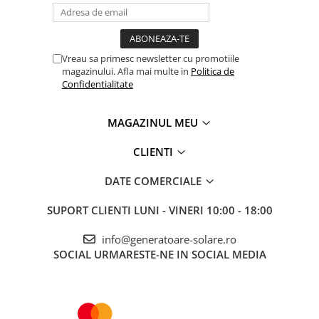
Telemetre
Scurt-circuit;
Termometre
Circuit deschis;
Testere
Supraîncălzire;
Vreau sa primesc newsletter cu promotiile
Supraîncărcare;
magazinului. Afla mai multe in
Politica de
Multimetre de Banc
Anti-scânteie;
Confidentialitate
Accesorii instrumente de masura
Protecție în cazul polarității greșite;
Clasă de protecție IP: IP65;
Camere Termice
MAGAZINUL MEU
Luxmetru
Osciloscoape
CLIENTI
Lichidare stoc
DATE COMERCIALE
SUPORT CLIENTI
LUNI - VINERI 10:00 - 18:00
info@generatoare-solare.ro
SOCIAL
URMARESTE-NE IN SOCIAL MEDIA