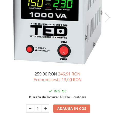
Oscal
Xtorm
Vezi toate statiile
Accesorii Statii de Alimentare
Kituri Generatoare Solare
Cauta dupa capacitate
Pana in 1000W
Intre 1000-2000W
Intre 2000-3000W
Peste 3000W
Cauta dupa marca
259,90 RON
246,91 RON
Economisesti:
13,00
RON
Bluetti
EcoFlow
IN STOC
Anker
Durata de livrare:
1-3 zile lucratoare
Jackery
Pecron
ADAUGA IN COS
Oscal