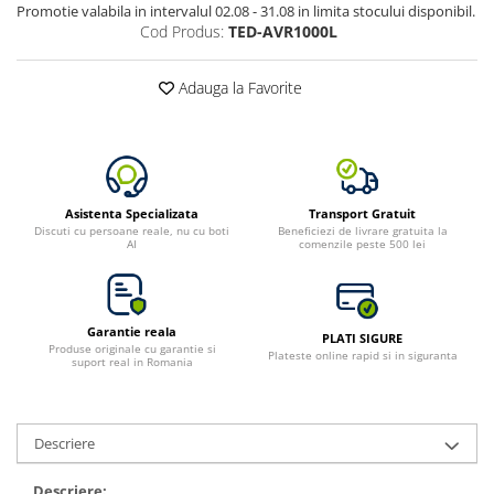
Promotie valabila in intervalul 02.08 - 31.08 in limita stocului disponibil.
Toate generatoarele
Cod Produs:
TED-AVR1000L
Panouri Solare Pliabile
Cauta dupa marca
Adauga la Favorite
Bluetti
EcoFlow
Anker
Jackery
Asistenta Specializata
Transport Gratuit
Oscal
Discuti cu persoane reale, nu cu boti
Beneficiezi de livrare gratuita la
AI
comenzile peste 500 lei
Pecron
Toate panourile portabile
Kituri solare pentru balcon
Garantie reala
PLATI SIGURE
Frigidere Portabile
Produse originale cu garantie si
Plateste online rapid si in siguranta
suport real in Romania
Componente Fotovoltaice
Incarcatoare solare
Incarcatoare solare MPPT
Descriere
Incarcatoare solare PWM
Descriere: