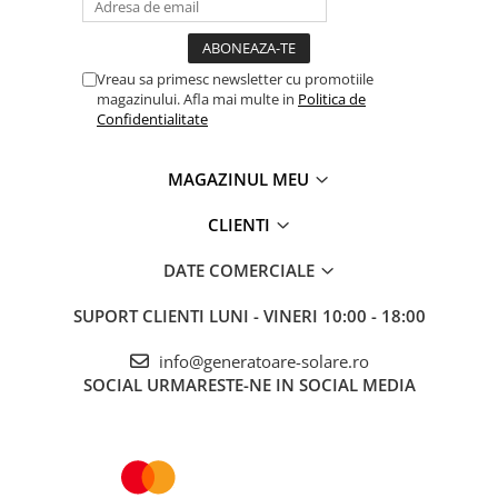
Telemetre
Termometre
Vreau sa primesc newsletter cu promotiile
Testere
magazinului. Afla mai multe in
Politica de
Multimetre de Banc
Confidentialitate
Accesorii instrumente de masura
Camere Termice
MAGAZINUL MEU
Luxmetru
CLIENTI
Osciloscoape
Lichidare stoc
DATE COMERCIALE
SUPORT CLIENTI
LUNI - VINERI 10:00 - 18:00
info@generatoare-solare.ro
SOCIAL
URMARESTE-NE IN SOCIAL MEDIA