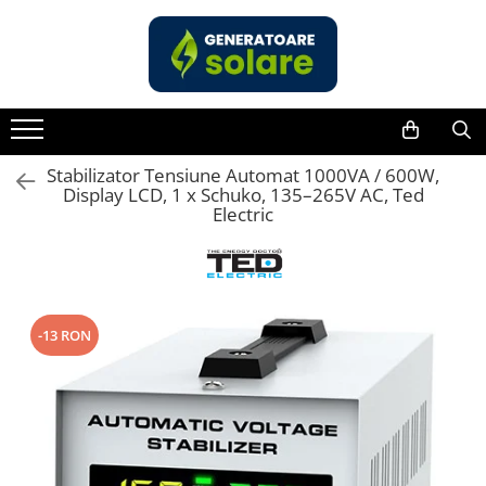
Toate Produsele
Acasa
Statii de Alimentare Portabile
Cauta dupa capacitate
Stabilizator Tensiune Automat 1000VA / 600W,
Display LCD, 1 x Schuko, 135–265V AC, Ted
Pana in 1000W
Electric
Intre 1000-2000W
Intre 2000-3000W
Peste 3000W
Cauta dupa marca
-13 RON
Bluetti
EcoFlow
Anker
Jackery
Pecron