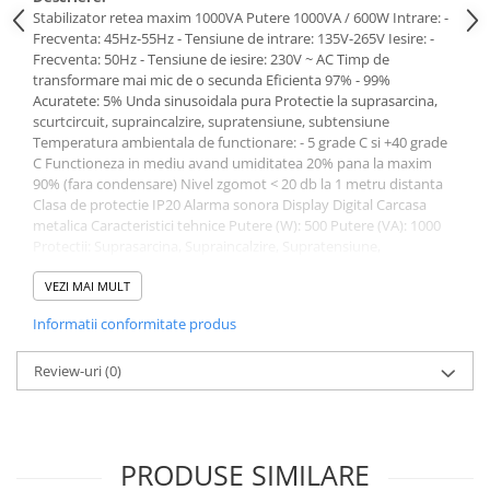
Interfete si cabluri
Stabilizator retea maxim 1000VA Putere 1000VA / 600W Intrare: -
Frecventa: 45Hz-55Hz - Tensiune de intrare: 135V-265V Iesire: -
Cabluri panouri fotovoltaice
Frecventa: 50Hz - Tensiune de iesire: 230V ~ AC Timp de
Cabluri pentru echipamente
transformare mai mic de o secunda Eficienta 97% - 99%
fotovoltaice
Acuratete: 5% Unda sinusoidala pura Protectie la suprasarcina,
Protectii si izolatoare de baterii
scurtcircuit, supraincalzire, supratensiune, subtensiune
Temperatura ambientala de functionare: - 5 grade C si +40 grade
Accesorii
C Functioneza in mediu avand umiditatea 20% pana la maxim
90% (fara condensare) Nivel zgomot < 20 db la 1 metru distanta
Monitorizare si control
Clasa de protectie IP20 Alarma sonora Display Digital Carcasa
Convertoare DC - DC
metalica Caracteristici tehnice Putere (W): 500 Putere (VA): 1000
Protectii: Suprasarcina, Supraincalzire, Supratensiune,
Invertoare Off-grid
Subtensiune, Scurt-Circuit Conectori iesire: 1 x Schuko
Incarcatoare de retea
Dimensiuni ( L x l x î ): 120mm x 150mm x 222mm Greutate: 2,8
VEZI MAI MULT
kg. Brand: TED Electric
Acumulatori de stocare
Informatii conformitate produs
Componente sisteme de balcon
Review-uri
(0)
Iluminat solar
Acumulatori
Acumulatori Standard Plumb
PRODUSE SIMILARE
Acumulatori Litiu