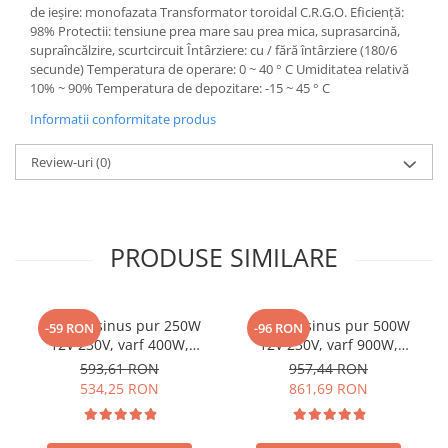
de ieșire: monofazata Transformator toroidal C.R.G.O. Eficiență:
98% Protectii: tensiune prea mare sau prea mica, suprasarcină,
supraîncălzire, scurtcircuit Întârziere: cu / fără întârziere (180/6
secunde) Temperatura de operare: 0 ~ 40 ° C Umiditatea relativă
10% ~ 90% Temperatura de depozitare: -15 ~ 45 ° C
Informatii conformitate produs
Review-uri
(0)
PRODUSE SIMILARE
Invertor sinus pur 250W
Invertor sinus pur 500W
-59 RON
-96 RON
12V 230V, varf 400W,
12V 230V, varf 900W,
Victron Phoenix, pentru
Victron Phoenix, pentru
593,61 RON
957,44 RON
auto, panouri solare, rulota,
auto, panouri solare, rulota,
534,25 RON
861,69 RON
casa si cabana
casa si cabana