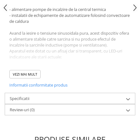
- alimentare pompe de incalzire de la central termica
- instalatii de echipamente de automatizare folosind convectoare
de caldura
Avand la iesire o tensiune sinusoidala pura, acest dispozitiv ofera
o alimentare stabile catre sarcina si nu produce efectul de
incalzire la sarcinile inductive (pompe si ventilatoare).
Aparatul este dotat cu un afisaj clar si transparent, cu LED-uri
indicatoare ale starii actuale:
- tensiune de intrare
- tensiunea de iesire si frecventa
VEZI MAI MULT
- nivelul de incarcare
Informatii conformitate produs
- nivelul bateriei
Specificatii
Review-uri
(0)
PRODUSE SIMILARE