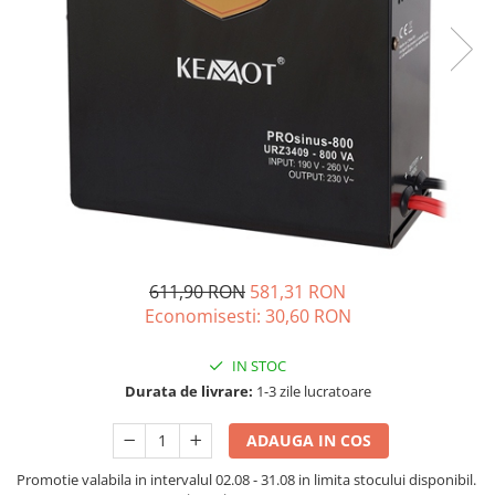
Acumulatori de stocare
Componente sisteme de balcon
611,90 RON
581,31 RON
Economisesti:
30,60
RON
IN STOC
Durata de livrare:
1-3 zile lucratoare
ADAUGA IN COS
Promotie valabila in intervalul 02.08 - 31.08 in limita stocului disponibil.