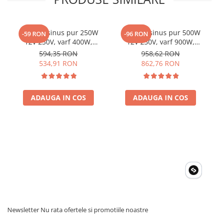
Invertor sinus pur 250W
Invertor sinus pur 500W
-59 RON
-96 RON
12V 230V, varf 400W,
12V 230V, varf 900W,
Victron Phoenix, pentru
Victron Phoenix, pentru
594,35 RON
958,62 RON
auto, panouri solare, rulota,
auto, panouri solare, rulota,
534,91 RON
862,76 RON
casa si cabana
casa si cabana
ADAUGA IN COS
ADAUGA IN COS
Newsletter
Nu rata ofertele si promotiile noastre