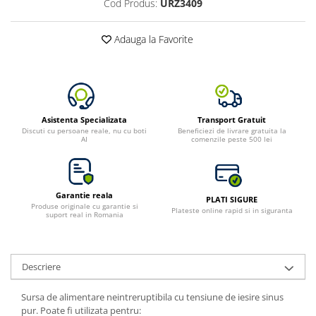
Cod Produs:
URZ3409
Adauga la Favorite
Asistenta Specializata
Transport Gratuit
Discuti cu persoane reale, nu cu boti
Beneficiezi de livrare gratuita la
AI
comenzile peste 500 lei
Garantie reala
PLATI SIGURE
Produse originale cu garantie si
Plateste online rapid si in siguranta
suport real in Romania
Descriere
Sursa de alimentare neintreruptibila cu tensiune de iesire sinus
pur. Poate fi utilizata pentru: