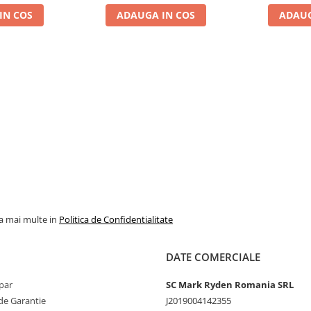
IN COS
ADAUGA IN COS
ADAUG
la mai multe in
Politica de Confidentialitate
DATE COMERCIALE
par
SC Mark Ryden Romania SRL
de Garantie
J2019004142355