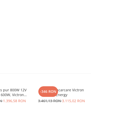
us pur 800W 12V
Statie De Incarcare Victron
Victron
-346 RON
-346 R
1600W, Victron
Energy
Incarcare 
ru auto, panouri
ON
1.396,58 RON
3.461,13 RON
3.115,02 RON
3.461,1
a, casa si cabana