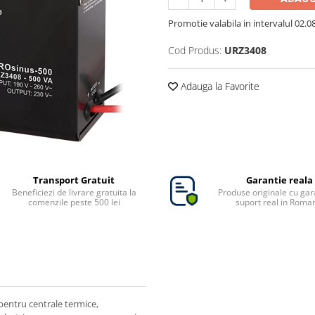
Promotie valabila in intervalul 02.08 
Cod Produs:
URZ3408
Adauga la Favorite
Transport Gratuit
Garantie reala
Beneficiezi de livrare gratuita la
Produse originale cu gara
comenzile peste 500 lei
suport real in Roma
pentru centrale termice,