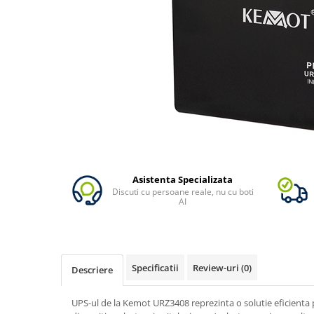
Oscal
Xtorm
Vezi toate statiile
Accesorii Statii de Alimentare
Kituri Generatoare Solare
Cauta dupa capacitate
Pana in 1000W
Intre 1000-2000W
Intre 2000-3000W
Peste 3000W
Asistenta Specializata
Discuti cu persoane reale, nu cu boti
Cauta dupa marca
AI
Bluetti
EcoFlow
Anker
Specificatii
Review-uri
(0)
Descriere
Jackery
Pecron
UPS-ul de la Kemot URZ3408 reprezinta o solutie eficienta 
Oscal