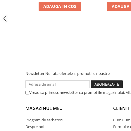
Interfete si cabluri
ADAUGA IN COS
ADAUGA 
Cabluri panouri fotovoltaice
Cabluri pentru echipamente
fotovoltaice
Protectii si izolatoare de baterii
Accesorii
Monitorizare si control
Convertoare DC - DC
Invertoare Off-grid
Newsletter
Nu rata ofertele si promotiile noastre
Incarcatoare de retea
Acumulatori de stocare
Vreau sa primesc newsletter cu promotiile magazinului. Af
Componente sisteme de balcon
Iluminat solar
MAGAZINUL MEU
CLIENTI
Acumulatori
Acumulatori Standard Plumb
Program de sarbatori
Cum Cum
Despre noi
Formular 
Acumulatori Litiu