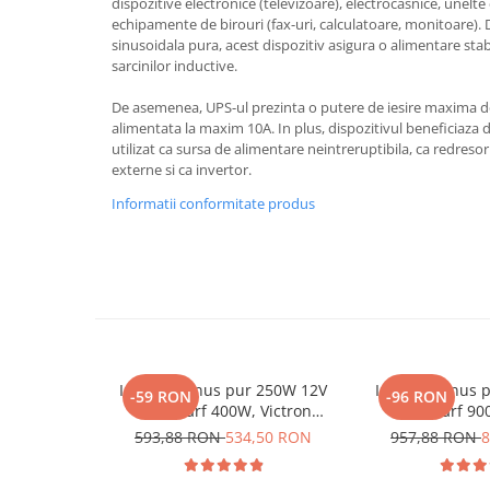
dispozitive electronice (televizoare), electrocasnice, unelt
Toate generatoarele
echipamente de birouri (fax-uri, calculatoare, monitoare). 
sinusoidala pura, acest dispozitiv asigura o alimentare stabi
Panouri Solare Pliabile
sarcinilor inductive.
Cauta dupa marca
De asemenea, UPS-ul prezinta o putere de iesire maxima de
Bluetti
alimentata la maxim 10A. In plus, dispozitivul beneficiaza
EcoFlow
utilizat ca sursa de alimentare neintreruptibila, ca redreso
externe si ca invertor.
Anker
Jackery
Informatii conformitate produs
Oscal
Pecron
Toate panourile portabile
Kituri solare pentru balcon
Frigidere Portabile
Componente Fotovoltaice
Invertor sinus pur 250W 12V
Invertor sinus
-59 RON
-96 RON
Incarcatoare solare
230V, varf 400W, Victron
230V, varf 90
Phoenix, pentru auto, panouri
Phoenix, pentru
593,88 RON
534,50 RON
957,88 RON
8
Incarcatoare solare MPPT
solare, rulota, casa si cabana
solare, rulota, 
Incarcatoare solare PWM