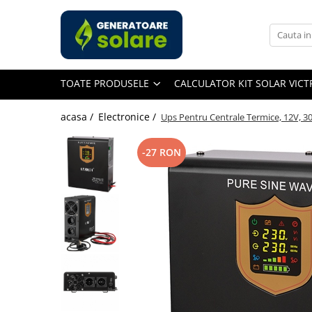
Toate Produsele
Acasa
TOATE PRODUSELE
CALCULATOR KIT SOLAR VIC
Statii de Alimentare Portabile
Cauta dupa capacitate
acasa /
Electronice /
Ups Pentru Centrale Termice, 12V, 3
Pana in 1000W
Intre 1000-2000W
-27 RON
Intre 2000-3000W
Peste 3000W
Cauta dupa marca
Bluetti
EcoFlow
Anker
Jackery
Pecron