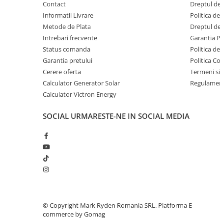
Contact
Dreptul de
Acumulatori Gel
Informatii Livrare
Politica d
Acumulatori Moto
Metode de Plata
Dreptul de
Intrebari frecvente
Garantia 
Electronice
Status comanda
Politica d
Invertoare Tensiune
Garantia pretului
Politica C
Roboti Pornire Auto
Cerere oferta
Termeni si
Calculator Generator Solar
Regulamen
Statii de incarcare vehicule
electrice
Calculator Victron Energy
UPS Centrale Termice
SOCIAL
URMARESTE-NE IN SOCIAL MEDIA
Stabilizatoare Tensiune
Scule si aparate
Instrumente de masura
Anemometre
Clampmetre
Detectoare
©️ Copyright Mark Ryden Romania SRL.
Platforma E-
Multimetre Portabile
commerce by Gomag
Tahometre