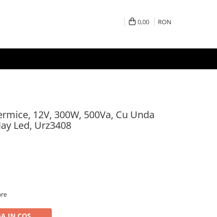
0,00
RON
ermice, 12V, 300W, 500Va, Cu Unda
lay Led, Urz3408
are
A IN COS