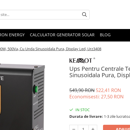
TRON ENERGY
CALCULATOR GENERATOR SOLAR
BLOG
00W, 500Va, Cu Unda Sinusoidala Pura, Display Led, Urz3408
Ups Pentru Centrale T
Sinusoidala Pura, Disp
549,90 RON
522,41 RON
Economisesti:
27,50
RON
IN STOC
Durata de livrare:
1-3 zile lucrato
ADAUG