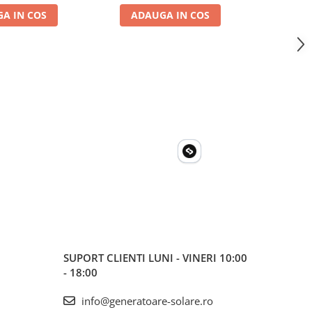
A IN COS
ADAUGA IN COS
ADA
SUPORT CLIENTI
LUNI - VINERI 10:00
- 18:00
info@generatoare-solare.ro