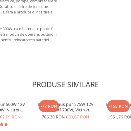
e electrice, pompe, compresoare si
Dotat cu o iesire de tensiune
la, fara a produce o incalzire a
 300W, cu o baterie ce poate fi
 de 3 moduri de operare, putand fi
r pentru reincarcarea bateriei
PRODUSE SIMILARE
 pur 500W 12V
Invertor sinus pur 375W 12V
Invertor sin
-77 RON
-155 RON
0W, Victron
230V, varf 700W, Victron
230V, varf 
 auto, panouri
Phoenix, pentru auto, panouri
Phoenix, pent
62,09 RON
766,30 RON
689,67 RON
1.551,76 R
casa si cabana
solare, rulota, casa si cabana
solare, rulot