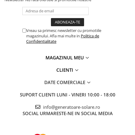
Telemetre
Termometre
Testere
Multimetre de Banc
Vreau sa primesc newsletter cu promotiile
magazinului. Afla mai multe in
Politica de
Accesorii instrumente de masura
Confidentialitate
Camere Termice
Luxmetru
MAGAZINUL MEU
Osciloscoape
Lichidare stoc
CLIENTI
DATE COMERCIALE
SUPORT CLIENTI
LUNI - VINERI 10:00 - 18:00
info@generatoare-solare.ro
SOCIAL
URMARESTE-NE IN SOCIAL MEDIA