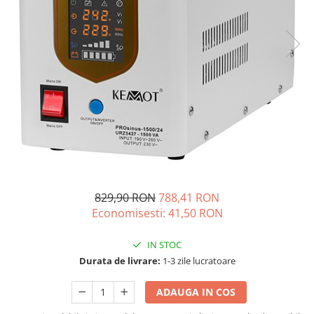
Oscal
Xtorm
Vezi toate statiile
Accesorii Statii de Alimentare
Kituri Generatoare Solare
Cauta dupa capacitate
Pana in 1000W
Intre 1000-2000W
Intre 2000-3000W
Peste 3000W
Cauta dupa marca
829,90 RON
788,41 RON
Economisesti:
41,50
RON
Bluetti
EcoFlow
IN STOC
Anker
Durata de livrare:
1-3 zile lucratoare
Jackery
Pecron
ADAUGA IN COS
Oscal