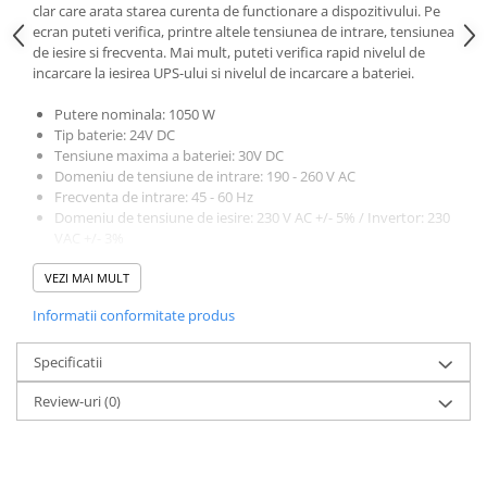
Interfete si cabluri
clar care arata starea curenta de functionare a dispozitivului. Pe
ecran puteti verifica, printre altele tensiunea de intrare, tensiunea
Cabluri panouri fotovoltaice
de iesire si frecventa. Mai mult, puteti verifica rapid nivelul de
Cabluri pentru echipamente
incarcare la iesirea UPS-ului si nivelul de incarcare a bateriei.
fotovoltaice
Putere nominala: 1050 W
Protectii si izolatoare de baterii
Tip baterie: 24V DC
Accesorii
Tensiune maxima a bateriei: 30V DC
Domeniu de tensiune de intrare: 190 - 260 V AC
Monitorizare si control
Frecventa de intrare: 45 - 60 Hz
Convertoare DC - DC
Domeniu de tensiune de iesire: 230 V AC +/- 5% / Invertor: 230
VAC +/- 3%
Invertoare Off-grid
Frecventa de iesire: 50/60 Hz +/- 0,5 Hz
VEZI MAI MULT
Forma tensiunii de iesire: unda sinusoidala pura
Incarcatoare de retea
Eficienta de iesire:> = 85% (DC la AC)
Informatii conformitate produs
Acumulatori de stocare
Curent de incarcare a bateriei: Max. 10 A
Timp de comutare: = <4 ms
Componente sisteme de balcon
Specificatii
Protectii: impotriva suprasarcinii, scurtcircuitului, tensiunii
prea ridicate sau prea scazute
Iluminat solar
Review-uri
(0)
Temperatura de functionare admisa: 0 - 40 ° C
Acumulatori
Umiditatea aerului admisa: 10 - 90% a
Acumulatori Standard Plumb
Culoare: alb
Acumulatori Litiu