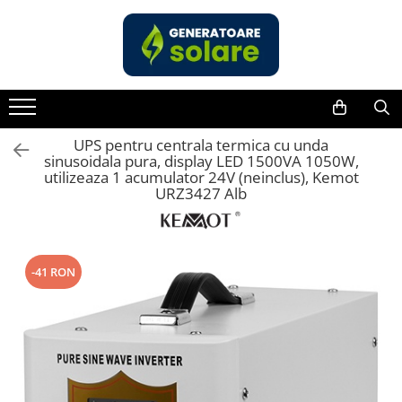
Toate Produsele
Acasa
Statii de Alimentare Portabile
Cauta dupa capacitate
UPS pentru centrala termica cu unda
sinusoidala pura, display LED 1500VA 1050W,
Pana in 1000W
utilizeaza 1 acumulator 24V (neinclus), Kemot
URZ3427 Alb
Intre 1000-2000W
Intre 2000-3000W
Peste 3000W
Cauta dupa marca
-41 RON
Bluetti
EcoFlow
Anker
Jackery
Pecron