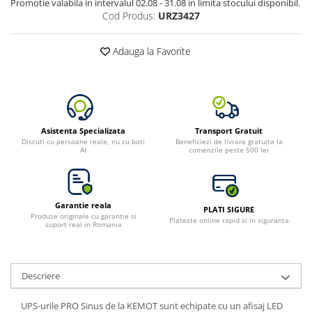
Promotie valabila in intervalul 02.08 - 31.08 in limita stocului disponibil.
Toate generatoarele
Cod Produs:
URZ3427
Panouri Solare Pliabile
Cauta dupa marca
Adauga la Favorite
Bluetti
EcoFlow
Anker
Jackery
Asistenta Specializata
Transport Gratuit
Discuti cu persoane reale, nu cu boti
Beneficiezi de livrare gratuita la
Oscal
AI
comenzile peste 500 lei
Pecron
Toate panourile portabile
Kituri solare pentru balcon
Garantie reala
PLATI SIGURE
Produse originale cu garantie si
Frigidere Portabile
Plateste online rapid si in siguranta
suport real in Romania
Componente Fotovoltaice
Incarcatoare solare
Descriere
Incarcatoare solare MPPT
Incarcatoare solare PWM
UPS-urile PRO Sinus de la KEMOT sunt echipate cu un afisaj LED