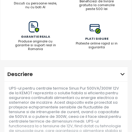
Beneficiezi de livrare
Discuti cu persoane reale,
gratuita la comenzile
nu cu boti AI
peste 500 lei
GARANTIE REALA
PLATI SIGURE
Produse originale cu
Plateste online rapid si in
garantie si suport real in
siguranta
Romania
Descriere
UPS-ul pentru centrale termice Sinus Pur 500VA/300W 12V
de la KEMOT reprezinta o solutie fiabila si eficienta pentru
asigurarea continuitatii alimentarii cu energie electrica a
sistemelor de incalzire. Acest dispozitiv este proiectat sa
protejeze echipamentele sensibile de fluctuatiile de
tensiune si de intreruperile de curent, avand o capacitate
de 500VA si o putere de 300W, ceea ce il face ideal pentru
centralele termice de dimensiuni medii. UPS-ul
functioneaza la o tensiune de 12V, fiind dotat cu tehnologie
de sinusoide pure, care garanteaza o alimentare stabila si