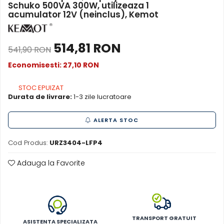
Schuko 500VA 300W, utilizeaza 1
Acumulatori de stocare
acumulator 12V (neinclus), Kemot
Componente sisteme de balcon
514,81 RON
541,90 RON
Economisesti:
27,10
RON
STOC EPUIZAT
Durata de livrare:
1-3 zile lucratoare
ALERTA STOC
Cod Produs:
URZ3404-LFP4
Adauga la Favorite
TRANSPORT GRATUIT
ASISTENTA SPECIALIZATA