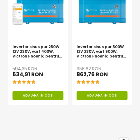
Dimensiuni: 138 x 226 x 155 mm
Parametrii bateriei recomandați:
Tensiune baterie: 12V
Gama de tensiune de încărcare: 13,9 V - 14,5 V (ciclu de
încărcare) / 13,3 V - 13,9 V (încărcare lină)
Pragul inferior al tensiunii bateriei: 10,5 V - 11,5 V (acid) / 10,9
V - 11,5 V (LiFePO4)
Protecție la tensiune scăzută a bateriei: 9,8 V - 11 V (acid) /
Invertor sinus pur 250W
Invertor sinus pur 500W
10,6 V - 11 V (LiFePO4)
12V 230V, varf 400W,
12V 230V, varf 900W,
Curent de încărcare: 3A / 5A / 10A
Victron Phoenix, pentru
Victron Phoenix, pentru
auto, panouri solare,
auto, panouri solare,
rulota, casa si cabana
rulota, casa si cabana
594,35 RON
958,62 RON
534,91 RON
862,76 RON
ADAUGA IN COS
ADAUGA IN COS