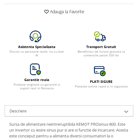
Adauga la Favorite
Asistenta Specializata
Transport Gratuit
Discuti cu persoane reale, nu cu boti
Beneficiezi de livrare gratuita la
AI
comenzile peste 500 lei
Garantie reala
PLATI SIGURE
Produse originale cu garantie si
Plateste online rapid si in siguranta
suport real in Romania
Descriere
Sursa de alimentare neintreruptibila KEMOT PROsinus-800. Este
un invertor cu iesire sinus pur si are si functie de incarcare. Acesta
este conceput pentru a alimenta diversi consumatori la o