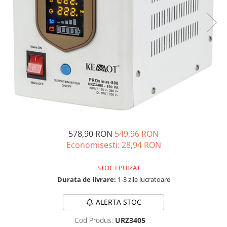
Acumulatori de stocare
Componente sisteme de balcon
578,90 RON
549,96 RON
Economisesti:
28,94
RON
STOC EPUIZAT
Durata de livrare:
1-3 zile lucratoare
ALERTA STOC
Cod Produs:
URZ3405